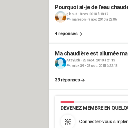
Pourquoi ai-je de l'eau chau
gibout
-
8 nov. 2010 à 18:17
mareson
-
9 nov. 2010 à 23:06
4 réponses
Ma chaudière est allumée mai
Atzyluth
-
28 sept. 2010 à 21:13
mick 39
-
28 oct. 2015 à 22:13
39 réponses
DEVENEZ MEMBRE EN QUELQ
Connectez-vous simpleme