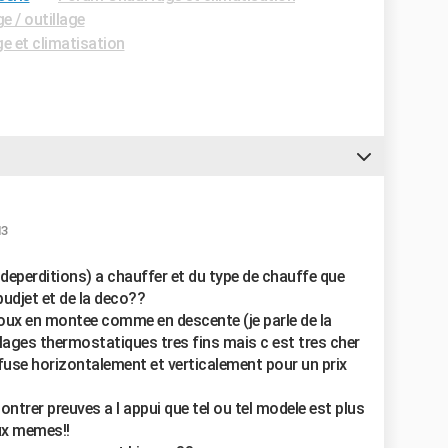
e / outillage
 et climatisation
13
 deperditions) a chauffer et du type de chauffe que
udjet et de la deco??
doux en montee comme en descente (je parle de la
lages thermostatiques tres fins mais c est tres cher
iffuse horizontalement et verticalement pour un prix
ontrer preuves a l appui que tel ou tel modele est plus
ux memes!!