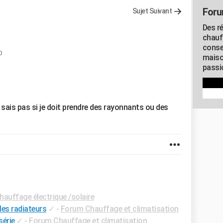
Foru
Sujet Suivant
Des r
chauf
conse
0
maiso
passio
 sais pas si je doit prendre des rayonnants ou des
auffage électrique /solaire
les radiateurs
✓
-
Forum Chauffage et climatisation
série
✓
-
Forum Chauffage et climatisation