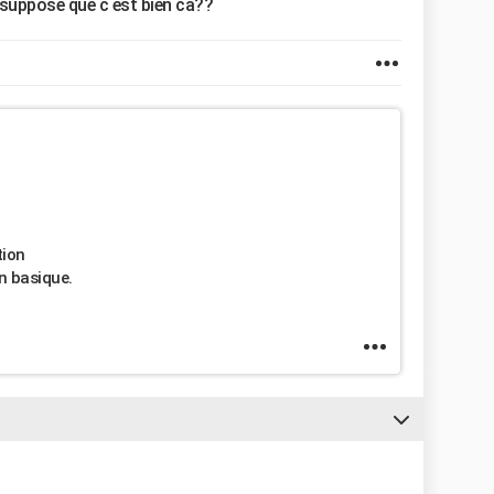
je suppose que c est bien ca??
tion
n basique.