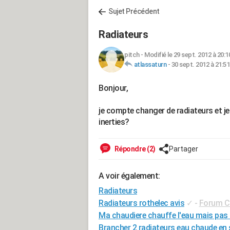
Sujet Précédent
Radiateurs
pitch
-
Modifié le 29 sept. 2012 à 20:1
atlassaturn
-
30 sept. 2012 à 21:51
Bonjour,
je compte changer de radiateurs et je
inerties?
Répondre (2)
Partager
A voir également:
Radiateurs
Radiateurs rothelec avis
✓
-
Forum Ch
Ma chaudiere chauffe l'eau mais pas 
Brancher 2 radiateurs eau chaude en 