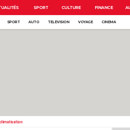
TUALITÉS
SPORT
CULTURE
FINANCE
A
SPORT
AUTO
TELEVISION
VOYAGE
CINEMA
climatisation