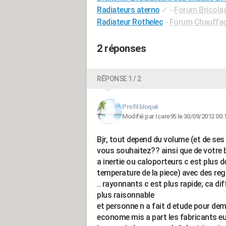
Radiateurs aterno
✓
-
Forum Bricolag
Radiateur Rothelec
-
Forum Chauffage
2 réponses
RÉPONSE 1 / 2
Profil bloqué
Modifié par Icare95 le 30/09/2012 00:
Bjr, tout depend du volume (et de ses
vous souhaitez?? ainsi que de votre b
a inertie ou caloporteurs c est plus 
temperature de la piece) avec des reg
.. rayonnants c est plus rapide; ca d
plus raisonnable
et personne n a fait d etude pour dem
econome mis a part les fabricants e