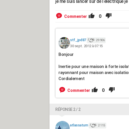
je me suis lancer sur de l electrique 
0
Commenter
stf_jpd87
29 906
30 sept. 2012 à 07:15
Bonjour
Inertie pour une maison à forte isola
rayonnant pour maison avec isolatio
Cordialement
0
Commenter
RÉPONSE 2 / 2
atlassaturn
2 115