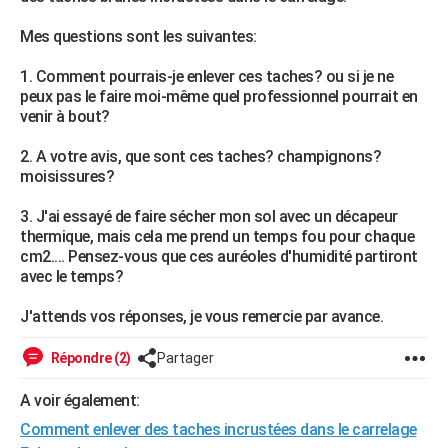
City break
Voyage de noces
Climat
Destinations
Voyage nature
Forum
+
PHOTO
Mes questions sont les suivantes:
GUIDES D'ACHAT
1. Comment pourrais-je enlever ces taches? ou si je ne
peux pas le faire moi-même quel professionnel pourrait en
BONS PLANS
venir à bout?
CARTE DE VOEUX
2. A votre avis, que sont ces taches? champignons?
moisissures?
Carte Bonne année
Carte Pâques
Carte de Noël
Carte Saint-Valentin
Carte d'anniversaire
DICTIONNAIRE
3. J'ai essayé de faire sécher mon sol avec un décapeur
Biographies
Expressions
Dictionnaire
Citations
Proverbes
PROGRAMME TV
thermique, mais cela me prend un temps fou pour chaque
cm2.... Pensez-vous que ces auréoles d'humidité partiront
COPAINS D'AVANT
avec le temps?
Se connecter
Collèges
Universités
Service militaire
S'inscrire
Lycées
Primaires
Entreprises
Avis de recherche
AVIS DE DÉCÈS
J'attends vos réponses, je vous remercie par avance.
FORUM
Répondre (2)
Partager
Lifestyle
Sport
Television
Cinema
Bricolage
Culture
Auto
Voyage
A voir également:
Comment enlever des taches incrustées dans le carrelage