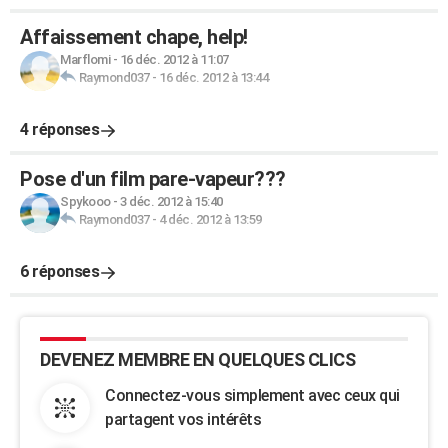
Affaissement chape, help!
Marflomi
-
16 déc. 2012 à 11:07
Raymond037
-
16 déc. 2012 à 13:44
4 réponses
Pose d'un film pare-vapeur???
Spykooo
-
3 déc. 2012 à 15:40
Raymond037
-
4 déc. 2012 à 13:59
6 réponses
DEVENEZ MEMBRE EN QUELQUES CLICS
Connectez-vous simplement avec ceux qui
partagent vos intérêts