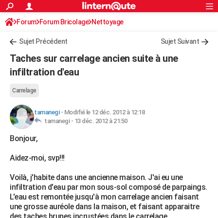
ACTUALITÉS
Forum
Forum Bricolage
Connexion
Nettoyage
S'inscrire
Rechercher
Société
Education
Villes
Politique
Faits Divers
Monde
+
SPORT
Sujet Précédent
Sujet Suivant
Football
Cyclisme
Forum
Coupe du monde 2026
Tennis
Rugby
CULTURE
Taches sur carrelage ancien suite à une
TNT
Cinéma
Musique
Programme TV
Streaming
Sorties cinéma
+
infiltration d'eau
FINANCE
Impôts
Immobilier
Banque
Crédit
Retraite
Epargne
Risques naturels par ville
Assurance
AUTO
Carrelage
Réserver un essai
Berlines
Forum auto
Essais
Citadines
SUV
+
HIGH-TECH
tamanegi
-
Modifié le 12 déc. 2012 à 12:18
tamanegi -
13 déc. 2012 à 21:50
Meilleur smartphone
Ordinateurs
Guide high-tech
Mobiles
Internet
Jeux vidéo
+
BRICOLAGE
Bonjour,
Aménagement intérieur
Cuisine
Jardinage
+
Forum
Extérieur
Salle de bains
Rangement
WEEK-END
Aidez-moi, svp!!!
Escapades
Expositions
Week-end nature
Guides de France
Patrimoine
Musées
+
LIFESTYLE
Voilà, j'habite dans une ancienne maison. J'ai eu une
infiltration d'eau par mon sous-sol composé de parpaings.
Bien-être
Mode
+
Art de vivre
Loisirs
Modes de vie
SANTE
L'eau est remontée jusqu'à mon carrelage ancien faisant
une grosse auréole dans la maison, et faisant apparaitre
Guide de la santé
Médicaments
+
Alimentation
Maladies
Sommeil
VOYAGE
des taches brunes incrustées dans le carrelage.