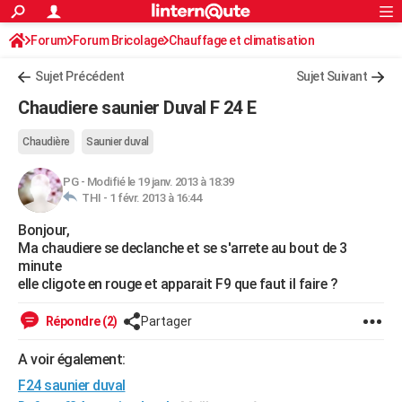
ACTUALITÉS
Forum
Forum Bricolage
Connexion
Chauffage et climatisation
S'inscrire
Rechercher
Société
Education
Villes
Politique
Faits Divers
Monde
+
SPORT
Sujet Précédent
Sujet Suivant
Football
Cyclisme
Forum
Coupe du monde 2026
Tennis
Rugby
CULTURE
Chaudiere saunier Duval F 24 E
TNT
Cinéma
Musique
Programme TV
Streaming
Sorties cinéma
+
FINANCE
Chaudière
Saunier duval
Impôts
Immobilier
Banque
Crédit
Retraite
Epargne
Risques naturels par ville
Assurance
AUTO
PG
-
Modifié le 19 janv. 2013 à 18:39
THI -
1 févr. 2013 à 16:44
Réserver un essai
Berlines
Forum auto
Essais
Citadines
SUV
+
HIGH-TECH
Bonjour,
Meilleur smartphone
Ordinateurs
Guide high-tech
Mobiles
Internet
Jeux vidéo
+
BRICOLAGE
Ma chaudiere se declanche et se s'arrete au bout de 3
minute
Aménagement intérieur
Cuisine
Jardinage
+
Forum
Extérieur
Salle de bains
Rangement
WEEK-END
elle cligote en rouge et apparait F9 que faut il faire ?
Escapades
Expositions
Week-end nature
Guides de France
Patrimoine
Musées
+
LIFESTYLE
Répondre (2)
Partager
Bien-être
Mode
+
Art de vivre
Loisirs
Modes de vie
SANTE
A voir également:
Guide de la santé
Médicaments
+
Alimentation
Maladies
Sommeil
F24 saunier duval
VOYAGE