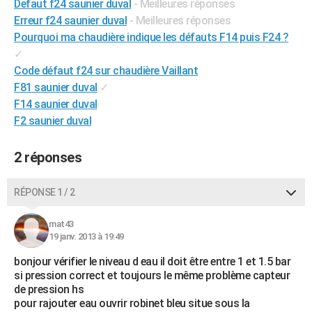
Defaut f24 saunier duval
- Meilleures réponses
City break
Voyage de noces
Climat
Destinations
Voyage nature
Forum
+
PHOTO
Erreur f24 saunier duval
- Meilleures réponses
Pourquoi ma chaudière indique les défauts F14 puis F24 ?
GUIDES D'ACHAT
✓
Code défaut f24 sur chaudière Vaillant
BONS PLANS
F81 saunier duval
✓
CARTE DE VOEUX
F14 saunier duval
F2 saunier duval
Carte Bonne année
Carte Pâques
Carte de Noël
Carte Saint-Valentin
Carte d'anniversaire
DICTIONNAIRE
Biographies
Expressions
Dictionnaire
Citations
Proverbes
2 réponses
PROGRAMME TV
COPAINS D'AVANT
RÉPONSE 1 / 2
Se connecter
Collèges
Universités
Service militaire
S'inscrire
Lycées
Primaires
Entreprises
Avis de recherche
AVIS DE DÉCÈS
mat43
19 janv. 2013 à 19:49
FORUM
bonjour vérifier le niveau d eau il doit être entre 1 et 1.5 bar
Lifestyle
Sport
Television
Cinema
Bricolage
Culture
Auto
Voyage
si pression correct et toujours le même problème capteur
de pression hs
pour rajouter eau ouvrir robinet bleu situe sous la