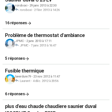
roroboxi
-
29 janv. 2013 à 22:30
roroboxi
-
2 févr. 2013 à 14:26
16 réponses
Problème de thermostat d'ambiance
JPMC
-
2 janv. 2013 à 17:11
JPMC
-
7 janv. 2013 à 16:47
5 réponses
Fusible thermique
laverdure79
-
23 nov. 2012 à 11:47
Laurent
-
4 déc. 2012 à 20:56
6 réponses
plus d'eau chaude chaudiere saunier duval