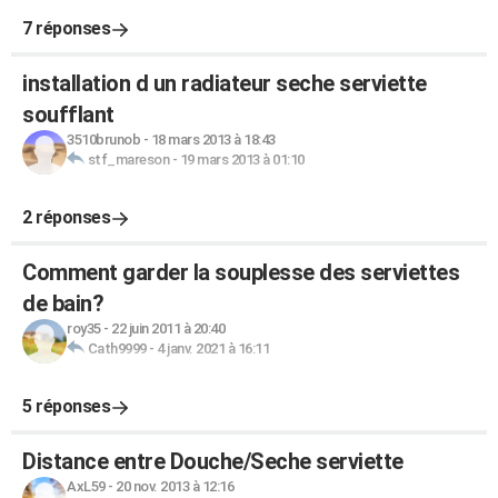
7 réponses
installation d un radiateur seche serviette
soufflant
3510brunob
-
18 mars 2013 à 18:43
stf_mareson
-
19 mars 2013 à 01:10
2 réponses
Comment garder la souplesse des serviettes
de bain?
roy35
-
22 juin 2011 à 20:40
Cath9999
-
4 janv. 2021 à 16:11
5 réponses
Distance entre Douche/Seche serviette
AxL59
-
20 nov. 2013 à 12:16