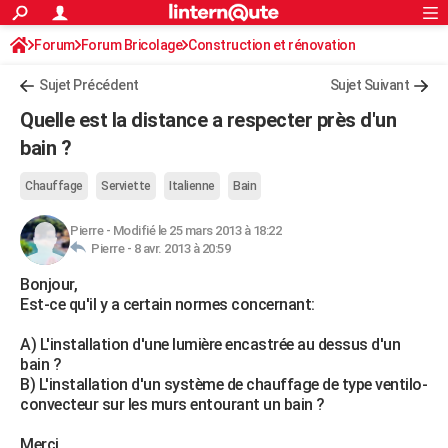
ACTUALITÉS
Forum
Forum Bricolage
Connexion
Construction et rénovation
S'inscrire
Rechercher
Société
Education
Villes
Politique
Faits Divers
Monde
+
SPORT
Sujet Précédent
Sujet Suivant
Football
Cyclisme
Forum
Coupe du monde 2026
Tennis
Rugby
CULTURE
Quelle est la distance a respecter près d'un
TNT
Cinéma
Musique
Programme TV
Streaming
Sorties cinéma
+
bain ?
FINANCE
Impôts
Immobilier
Banque
Crédit
Retraite
Epargne
Risques naturels par ville
Assurance
AUTO
Chauffage
Serviette
Italienne
Bain
Réserver un essai
Berlines
Forum auto
Essais
Citadines
SUV
+
HIGH-TECH
Pierre
-
Modifié le 25 mars 2013 à 18:22
Pierre -
8 avr. 2013 à 20:59
Meilleur smartphone
Ordinateurs
Guide high-tech
Mobiles
Internet
Jeux vidéo
+
BRICOLAGE
Bonjour,
Est-ce qu'il y a certain normes concernant:
Aménagement intérieur
Cuisine
Jardinage
+
Forum
Extérieur
Salle de bains
Rangement
WEEK-END
A) L'installation d'une lumière encastrée au dessus d'un
Escapades
Expositions
Week-end nature
Guides de France
Patrimoine
Musées
+
LIFESTYLE
bain ?
B) L'installation d'un système de chauffage de type ventilo-
Bien-être
Mode
+
Art de vivre
Loisirs
Modes de vie
SANTE
convecteur sur les murs entourant un bain ?
Guide de la santé
Médicaments
+
Alimentation
Maladies
Sommeil
VOYAGE
Merci