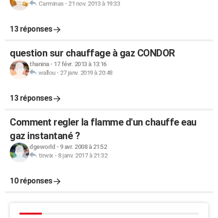
Carminas
-
21 nov. 2013 à 19:33
13 réponses
question sur chauffage à gaz CONDOR
thanina
-
17 févr. 2013 à 13:16
wallou
-
27 janv. 2019 à 20:48
13 réponses
Comment regler la flamme d'un chauffe eau
gaz instantané ?
dgeworld
-
9 avr. 2008 à 21:52
tirwix
-
8 janv. 2017 à 21:32
10 réponses