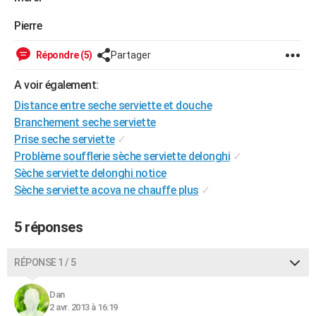
City break
Voyage de noces
Climat
Destinations
Voyage nature
Forum
+
PHOTO
Pierre
GUIDES D'ACHAT
Répondre (5)
Partager
BONS PLANS
A voir également:
CARTE DE VOEUX
Distance entre seche serviette et douche
Branchement seche serviette
Carte Bonne année
Carte Pâques
Carte de Noël
Carte Saint-Valentin
Carte d'anniversaire
DICTIONNAIRE
Prise seche serviette
✓
Problème soufflerie sèche serviette delonghi
✓
Biographies
Expressions
Dictionnaire
Citations
Proverbes
PROGRAMME TV
Sèche serviette delonghi notice
COPAINS D'AVANT
Sèche serviette acova ne chauffe plus
✓
Se connecter
Collèges
Universités
Service militaire
S'inscrire
Lycées
Primaires
Entreprises
Avis de recherche
AVIS DE DÉCÈS
5 réponses
FORUM
RÉPONSE 1 / 5
Lifestyle
Sport
Television
Cinema
Bricolage
Culture
Auto
Voyage
Dan
2 avr. 2013 à 16:19