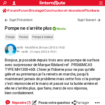
ACTUALITÉS
Forum
Forum Bricolage
Connexion
Construction et rénovation
S'inscrire
Plomberie
Rechercher
Société
Education
Villes
Politique
Faits Divers
Monde
+
SPORT
Sujet Précédent
Sujet Suivant
Football
Cyclisme
Forum
Coupe du monde 2026
Tennis
Rugby
CULTURE
Pompe ne s'arrête plus
Résolu
TNT
Cinéma
Musique
Programme TV
Streaming
Sorties cinéma
+
FINANCE
Pompe
Piscine
Pompe à chaleur
Impôts
Immobilier
Banque
Crédit
Retraite
Epargne
Risques naturels par ville
Assurance
AUTO
vix85
-
Modifié le 28 mars 2013 à 19:02
vix85 -
31 mars 2013 à 19:31
Réserver un essai
Berlines
Forum auto
Essais
Citadines
SUV
+
HIGH-TECH
Bonjour, je possède depuis trois ans une pompe de surface
Meilleur smartphone
Ordinateurs
Guide high-tech
Mobiles
Internet
Jeux vidéo
+
BRICOLAGE
avec surpresseur de Marque Ribiland ref : PRS60MCA5
TYPE MH1300+60l. L'hiver je l'hiberne pour ne pas qu'elle
Aménagement intérieur
Cuisine
Jardinage
+
Forum
Extérieur
Salle de bains
Rangement
WEEK-END
gèle et au printemps je l'a remets en marche, jusqu'à
maintenant jamais de problème mais cette fois ci la pompe
Escapades
Expositions
Week-end nature
Guides de France
Patrimoine
Musées
+
LIFESTYLE
c'est réamorcée et le mano et passé sur la butée arrière et
elle ne s'arrête plus, que faire, merci de vos réponse,
Bien-être
Mode
+
Art de vivre
Loisirs
Modes de vie
SANTE
bien cordialement.
Guide de la santé
Médicaments
+
Alimentation
Maladies
Sommeil
VOYAGE
Répondre (7)
Posez votre question
Partager