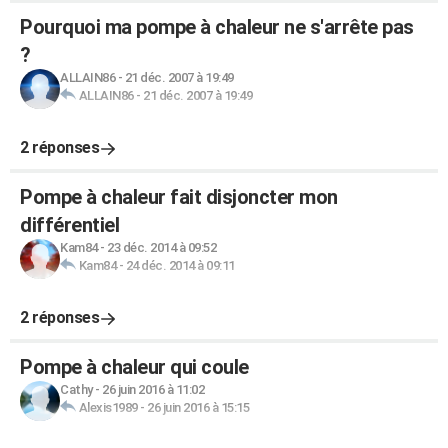
Pourquoi ma pompe à chaleur ne s'arrête pas
?
ALLAIN86
-
21 déc. 2007 à 19:49
ALLAIN86
-
21 déc. 2007 à 19:49
2 réponses
Pompe à chaleur fait disjoncter mon
différentiel
Kam84
-
23 déc. 2014 à 09:52
Kam84
-
24 déc. 2014 à 09:11
2 réponses
Pompe à chaleur qui coule
Cathy
-
26 juin 2016 à 11:02
Alexis1989
-
26 juin 2016 à 15:15