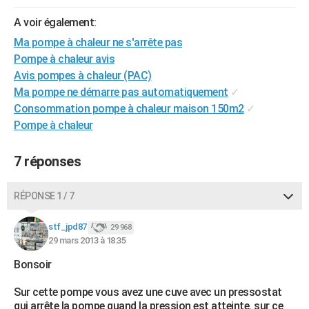
City break
Voyage de noces
Climat
Destinations
Voyage nature
Forum
+
PHOTO
A voir également:
Ma pompe à chaleur ne s'arrête pas
GUIDES D'ACHAT
Pompe à chaleur avis
BONS PLANS
Avis pompes à chaleur (PAC)
Ma pompe ne démarre pas automatiquement
✓
CARTE DE VOEUX
Consommation pompe à chaleur maison 150m2
✓
Pompe à chaleur
Carte Bonne année
Carte Pâques
Carte de Noël
Carte Saint-Valentin
Carte d'anniversaire
DICTIONNAIRE
Biographies
Expressions
Dictionnaire
Citations
Proverbes
PROGRAMME TV
7 réponses
COPAINS D'AVANT
RÉPONSE 1 / 7
Se connecter
Collèges
Universités
Service militaire
S'inscrire
Lycées
Primaires
Entreprises
Avis de recherche
AVIS DE DÉCÈS
stf_jpd87
29 968
FORUM
29 mars 2013 à 18:35
Bonsoir
Lifestyle
Sport
Television
Cinema
Bricolage
Culture
Auto
Voyage
Sur cette pompe vous avez une cuve avec un pressostat
qui arrête la pompe quand la pression est atteinte. sur ce