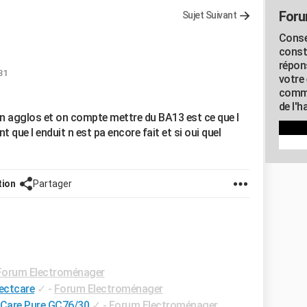
Foru
Sujet Suivant
Conse
const
répon
31
votre 
commu
de l'h
en agglos et on compte mettre du BA13 est ce que l
que l enduit n est pa encore fait et si oui quel
tion
Partager
Forum Electroménager
fectcare
✓
-
Forum Electroménager
ctCare Pure GC76/30
✓
-
Forum Electroménager