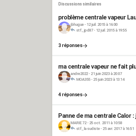
Discussions similaires
problème centrale vapeur La
jbhugue
-
12 juil. 2015 à 16:00
stf_jpd87
-
12 juil. 2015 à 19:55
3 réponses
ma centrale vapeur ne fait pl
andre2022
-
21 juin 2023 à 20:07
MOA355
-
25 juin 2023 à 13:14
4 réponses
Panne de ma centrale Calor : j
MARIE 72
-
25 oct. 2011 à 10:58
stf_la sudiste
-
25 avr. 2017 à 16:51