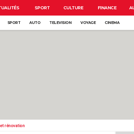
TUALITÉS
SPORT
CULTURE
FINANCE
A
SPORT
AUTO
TELEVISION
VOYAGE
CINEMA
et rénovation