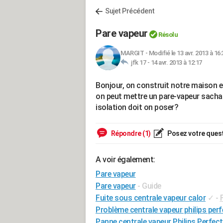
Sujet Précédent
Pare vapeur
Résolu
MARGIT
-
Modifié le 13 avr. 2013 à 16:
jfk 17 -
14 avr. 2013 à 12:17
Bonjour, on construit notre maison 
on peut mettre un pare-vapeur sachant 
isolation doit on poser?
Répondre (1)
Posez votre ques
A voir également:
Pare vapeur
Pare vapeur
- Guide
Fuite sous centrale vapeur calor
✓
-
Problème centrale vapeur philips per
Panne centrale vapeur Philips Perfe