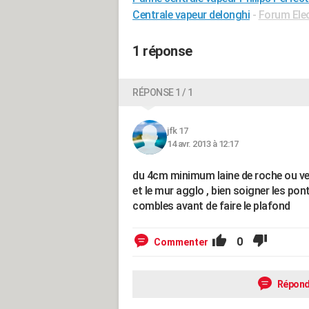
Centrale vapeur delonghi
-
Forum Ele
1 réponse
RÉPONSE 1 / 1
jfk 17
14 avr. 2013 à 12:17
du 4cm minimum laine de roche ou verr
et le mur agglo , bien soigner les po
combles avant de faire le plafond
0
Commenter
Répond