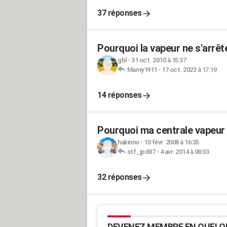
37 réponses
Pourquoi la vapeur ne s'arrêt
gbl
-
31 oct. 2010 à 15:37
Mamy1911
-
17 oct. 2023 à 17:19
14 réponses
Pourquoi ma centrale vapeur n
hakinno
-
10 févr. 2008 à 16:35
stf_jpd87
-
4 avr. 2014 à 08:03
32 réponses
DEVENEZ MEMBRE EN QUELQ