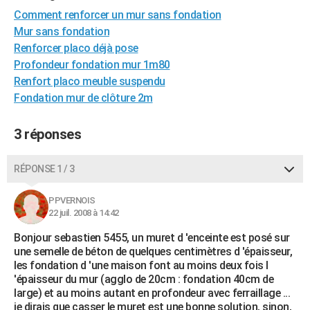
City break
Voyage de noces
Climat
Destinations
Voyage nature
Forum
+
Comment renforcer un mur sans fondation
PHOTO
Mur sans fondation
GUIDES D'ACHAT
Renforcer placo déjà pose
Profondeur fondation mur 1m80
BONS PLANS
Renfort placo meuble suspendu
Fondation mur de clôture 2m
CARTE DE VOEUX
Carte Bonne année
Carte Pâques
Carte de Noël
Carte Saint-Valentin
Carte d'anniversaire
DICTIONNAIRE
3 réponses
Biographies
Expressions
Dictionnaire
Citations
Proverbes
PROGRAMME TV
RÉPONSE 1 / 3
COPAINS D'AVANT
PPVERNOIS
Se connecter
Collèges
Universités
Service militaire
S'inscrire
Lycées
Primaires
Entreprises
Avis de recherche
AVIS DE DÉCÈS
22 juil. 2008 à 14:42
Bonjour sebastien 5455, un muret d 'enceinte est posé sur
FORUM
une semelle de béton de quelques centimètres d 'épaisseur,
les fondation d 'une maison font au moins deux fois l
Lifestyle
Sport
Television
Cinema
Bricolage
Culture
Auto
Voyage
'épaisseur du mur (agglo de 20cm : fondation 40cm de
large) et au moins autant en profondeur avec ferraillage ...
je dirais que casser le muret est une bonne solution, sinon,