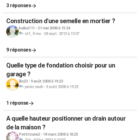
3 réponses
Construction d'une semelle en mortier ?
kuikui111
-
21 mai 2008 à 15:24
stf_frmu
-
28 sept. 2012 à 13:07
9 réponses
Quelle type de fondation choisir pour un
garage ?
lilo23
-
9 août 2008 à 19:23
peter nash
-
9 août 2008 à 19:23
1 réponse
A quelle hauteur positionner un drain autour
de la maison ?
Petittoune2
-
18 mars 2008 à 18:25
Titi
-
8 févr. 2021 à 12:03