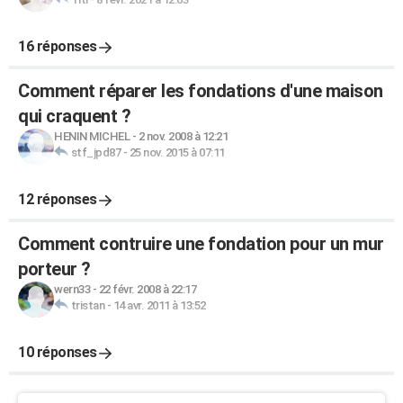
16 réponses
Comment réparer les fondations d'une maison
qui craquent ?
HENIN MICHEL
-
2 nov. 2008 à 12:21
stf_jpd87
-
25 nov. 2015 à 07:11
12 réponses
Comment contruire une fondation pour un mur
porteur ?
wern33
-
22 févr. 2008 à 22:17
tristan
-
14 avr. 2011 à 13:52
10 réponses