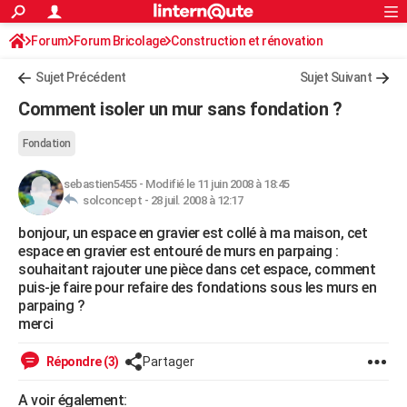
ACTUALITÉS
Forum
Forum Bricolage
Connexion
Construction et rénovation
S'inscrire
Rechercher
Société
Education
Villes
Politique
Faits Divers
Monde
+
SPORT
Sujet Précédent
Sujet Suivant
Football
Cyclisme
Forum
Coupe du monde 2026
Tennis
Rugby
CULTURE
Comment isoler un mur sans fondation ?
TNT
Cinéma
Musique
Programme TV
Streaming
Sorties cinéma
+
FINANCE
Fondation
Impôts
Immobilier
Banque
Crédit
Retraite
Epargne
Risques naturels par ville
Assurance
AUTO
sebastien5455
-
Modifié le 11 juin 2008 à 18:45
solconcept -
28 juil. 2008 à 12:17
Réserver un essai
Berlines
Forum auto
Essais
Citadines
SUV
+
HIGH-TECH
bonjour, un espace en gravier est collé à ma maison, cet
Meilleur smartphone
Ordinateurs
Guide high-tech
Mobiles
Internet
Jeux vidéo
+
BRICOLAGE
espace en gravier est entouré de murs en parpaing :
souhaitant rajouter une pièce dans cet espace, comment
Aménagement intérieur
Cuisine
Jardinage
+
Forum
Extérieur
Salle de bains
Rangement
WEEK-END
puis-je faire pour refaire des fondations sous les murs en
parpaing ?
Escapades
Expositions
Week-end nature
Guides de France
Patrimoine
Musées
+
LIFESTYLE
merci
Bien-être
Mode
+
Art de vivre
Loisirs
Modes de vie
SANTE
Répondre (3)
Partager
Guide de la santé
Médicaments
+
Alimentation
Maladies
Sommeil
VOYAGE
A voir également: