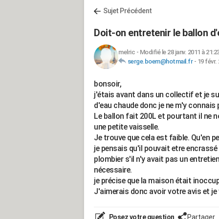
Sujet Précédent
Doit-on entretenir le ballon d
melric
-
Modifié le 28 janv. 2011 à 21:2
serge.boem@hotmail.fr
-
19 févr.
bonsoir,
j'étais avant dans un collectif et je 
d'eau chaude donc je ne m'y connais
Le ballon fait 200L et pourtant il ne
une petite vaisselle.
Je trouve que cela est faible. Qu'en 
je pensais qu'il pouvait etre encras
plombier s'il n'y avait pas un entretie
nécessaire.
je précise que la maison était inocc
J'aimerais donc avoir votre avis et j
Posez votre question
Partager