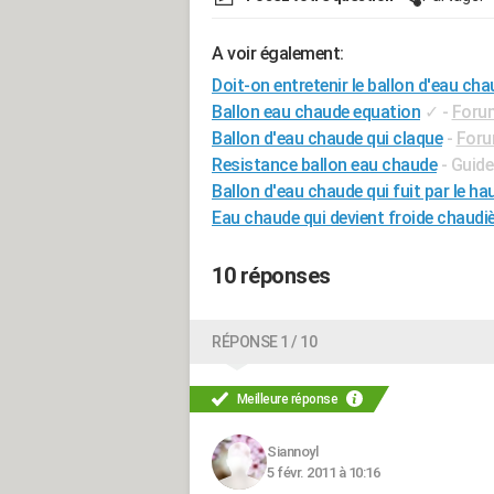
A voir également:
Doit-on entretenir le ballon d'eau cha
Ballon eau chaude equation
✓
-
Forum
Ballon d'eau chaude qui claque
-
Foru
Resistance ballon eau chaude
- Guide
Ballon d'eau chaude qui fuit par le ha
Eau chaude qui devient froide chaudi
10 réponses
RÉPONSE 1 / 10
Meilleure réponse
Siannoyl
5 févr. 2011 à 10:16