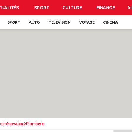
TUALITÉS
SPORT
CULTURE
FINANCE
A
SPORT
AUTO
TELEVISION
VOYAGE
CINEMA
et rénovation
Plomberie