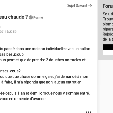
Foru
Sujet Suivant
Solut
'eau chaude ?
Fermé
Trouv
plomb
3
répar
 2011 à 20:59
Rejoi
de la 
suis passé dans une maison individuelle avec un ballon
 pas beaucoup.
 nous permet que de prendre 2 douches normales et
pensez-vous?
sé ou quelque chose comme ça et j'ai demandé à mon
n à faire, il m'a répondu que non, aucun entretien
upée depuis 1 an et demi lorsque nous y somme entré.
e vous en remercie d'avance.