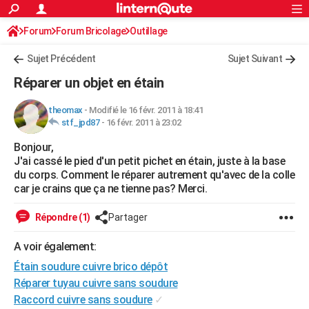
ACTUALITÉS
Forum
Forum Bricolage
Connexion
Outillage
S'inscrire
Rechercher
Société
Education
Villes
Politique
Faits Divers
Monde
+
SPORT
Sujet Précédent
Sujet Suivant
Football
Cyclisme
Forum
Coupe du monde 2026
Tennis
Rugby
CULTURE
Réparer un objet en étain
TNT
Cinéma
Musique
Programme TV
Streaming
Sorties cinéma
+
FINANCE
theomax
-
Modifié le 16 févr. 2011 à 18:41
stf_jpd87
-
16 févr. 2011 à 23:02
Impôts
Immobilier
Banque
Crédit
Retraite
Epargne
Risques naturels par ville
Assurance
AUTO
Bonjour,
Réserver un essai
Berlines
Forum auto
Essais
Citadines
SUV
+
HIGH-TECH
J'ai cassé le pied d'un petit pichet en étain, juste à la base
du corps. Comment le réparer autrement qu'avec de la colle
Meilleur smartphone
Ordinateurs
Guide high-tech
Mobiles
Internet
Jeux vidéo
+
BRICOLAGE
car je crains que ça ne tienne pas? Merci.
Aménagement intérieur
Cuisine
Jardinage
+
Forum
Extérieur
Salle de bains
Rangement
WEEK-END
Répondre (1)
Partager
Escapades
Expositions
Week-end nature
Guides de France
Patrimoine
Musées
+
LIFESTYLE
A voir également:
Étain soudure cuivre brico dépôt
Bien-être
Mode
+
Art de vivre
Loisirs
Modes de vie
SANTE
Réparer tuyau cuivre sans soudure
Guide de la santé
Médicaments
+
Alimentation
Maladies
Sommeil
VOYAGE
Raccord cuivre sans soudure
✓