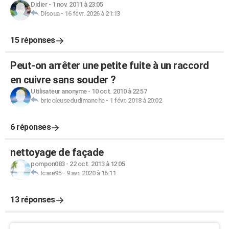
Didier
-
1 nov. 2011 à 23:05
Disoua
-
16 févr. 2026 à 21:13
15 réponses
Peut-on arrêter une petite fuite à un raccord
en cuivre sans souder ?
Utilisateur anonyme
-
10 oct. 2010 à 22:57
bricoleusedudimanche
-
1 févr. 2018 à 20:02
6 réponses
nettoyage de façade
pompon083
-
22 oct. 2013 à 12:05
Icare95
-
9 avr. 2020 à 16:11
13 réponses