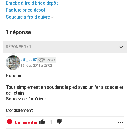
Enrobé à froid brico dépôt
City break
Voyage de noces
Climat
Destinations
Voyage nature
Forum
+
PHOTO
Facture brico depot
Soudure a froid cuivre
✓
GUIDES D'ACHAT
BONS PLANS
1 réponse
CARTE DE VOEUX
RÉPONSE 1 / 1
Carte Bonne année
Carte Pâques
Carte de Noël
Carte Saint-Valentin
Carte d'anniversaire
DICTIONNAIRE
stf_jpd87
29 935
Biographies
Expressions
Dictionnaire
Citations
Proverbes
16 févr. 2011 à 23:02
PROGRAMME TV
Bonsoir
COPAINS D'AVANT
Tout simplement en soudant le pied avec un fer à souder et
Se connecter
Collèges
Universités
Service militaire
S'inscrire
Lycées
Primaires
Entreprises
Avis de recherche
AVIS DE DÉCÈS
de l'étain.
Soudez de l'intérieur.
FORUM
Cordialement
Lifestyle
Sport
Television
Cinema
Bricolage
Culture
Auto
Voyage
1
Commenter