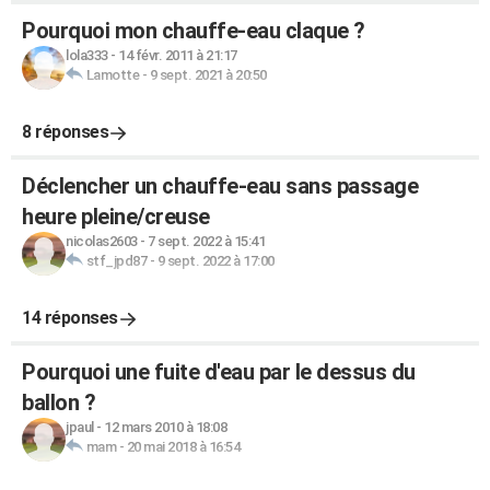
Pourquoi mon chauffe-eau claque ?
lola333
-
14 févr. 2011 à 21:17
Lamotte
-
9 sept. 2021 à 20:50
8 réponses
Déclencher un chauffe-eau sans passage
heure pleine/creuse
nicolas2603
-
7 sept. 2022 à 15:41
stf_jpd87
-
9 sept. 2022 à 17:00
14 réponses
Pourquoi une fuite d'eau par le dessus du
ballon ?
jpaul
-
12 mars 2010 à 18:08
mam
-
20 mai 2018 à 16:54