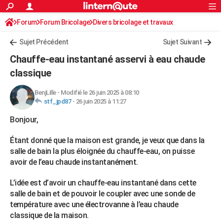
ACTUALITÉS
Forum
Forum Bricolage
Connexion
Divers bricolage et travaux
S'inscrire
Rechercher
Société
Education
Villes
Politique
Faits Divers
Monde
+
SPORT
Sujet Précédent
Sujet Suivant
Football
Cyclisme
Forum
Coupe du monde 2026
Tennis
Rugby
CULTURE
Chauffe-eau instantané asservi à eau chaude
TNT
Cinéma
Musique
Programme TV
Streaming
Sorties cinéma
+
classique
FINANCE
Impôts
Immobilier
Banque
Crédit
Retraite
Epargne
Risques naturels par ville
Assurance
AUTO
BenjLille
-
Modifié le 26 juin 2025 à 08:10
stf_jpd87
-
26 juin 2025 à 11:27
Réserver un essai
Berlines
Forum auto
Essais
Citadines
SUV
+
HIGH-TECH
Bonjour,
Meilleur smartphone
Ordinateurs
Guide high-tech
Mobiles
Internet
Jeux vidéo
+
BRICOLAGE
Étant donné que la maison est grande, je veux que dans la
Aménagement intérieur
Cuisine
Jardinage
+
Forum
Extérieur
Salle de bains
Rangement
salle de bain la plus éloignée du chauffe-eau, on puisse
WEEK-END
avoir de l’eau chaude instantanément.
Escapades
Expositions
Week-end nature
Guides de France
Patrimoine
Musées
+
LIFESTYLE
L’idée est d’avoir un chauffe-eau instantané dans cette
Bien-être
Mode
+
Art de vivre
Loisirs
Modes de vie
SANTE
salle de bain et de pouvoir le coupler avec une sonde de
température avec une électrovanne à l’eau chaude
Guide de la santé
Médicaments
+
Alimentation
Maladies
Sommeil
VOYAGE
classique de la maison.