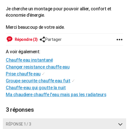
City break
Voyage de noces
Climat
Destinations
Voyage nature
Forum
+
PHOTO
Je cherche un montage pour pouvoir allier, confort et
économie d’énergie.
GUIDES D'ACHAT
Merci beaucoup de votre aide.
BONS PLANS
Répondre (3)
Partager
CARTE DE VOEUX
A voir également:
Carte Bonne année
Carte Pâques
Carte de Noël
Carte Saint-Valentin
Carte d'anniversaire
DICTIONNAIRE
Chauffe eau instantané
Biographies
Expressions
Dictionnaire
Citations
Proverbes
PROGRAMME TV
Changer resistance chauffe eau
Prise chauffe eau
✓
COPAINS D'AVANT
Groupe securite chauffe eau fuit
✓
Se connecter
Collèges
Universités
Service militaire
S'inscrire
Lycées
Primaires
Entreprises
Avis de recherche
Chauffe-eau qui goutte la nuit
AVIS DE DÉCÈS
Ma chaudiere chauffe l'eau mais pas les radiateurs
FORUM
3 réponses
Lifestyle
Sport
Television
Cinema
Bricolage
Culture
Auto
Voyage
RÉPONSE 1 / 3