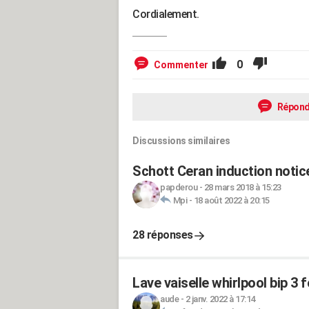
Cordialement.
0
Commenter
Répond
Discussions similaires
Schott Ceran induction notic
papderou
-
28 mars 2018 à 15:23
Mpi
-
18 août 2022 à 20:15
28 réponses
Lave vaiselle whirlpool bip 3 f
aude
-
2 janv. 2022 à 17:14