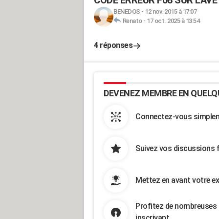
CODE ERREUR F08 SUR LAVE
BENEDOS
-
12 nov. 2015 à 17:07
Renato
-
17 oct. 2025 à 13:54
4 réponses
DEVENEZ MEMBRE EN QUELQ
Connectez-vous simpleme
Suivez vos discussions 
Mettez en avant votre ex
Profitez de nombreuses 
inscrivant