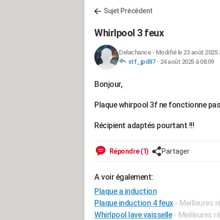
Sujet Précédent
Whirlpool 3 feux
Delachance
-
Modifié le 23 août 2025 
stf_jpd87
-
24 août 2025 à 08:09
Bonjour,
Plaque whirpool 3f ne fonctionne p
Récipient adaptés pourtant !!!
Répondre (1)
Partager
A voir également:
Plaque a induction
Plaque induction 4 feux
- Meilleures 
Whirlpool lave vaisselle
- Meilleures 