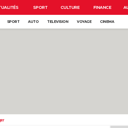
TUALITÉS
SPORT
CULTURE
FINANCE
A
SPORT
AUTO
TELEVISION
VOYAGE
CINEMA
ger