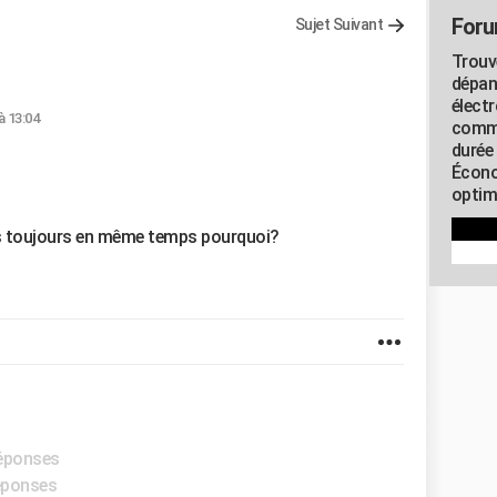
Foru
Sujet Suivant
Trouv
dépan
élect
à 13:04
commu
durée
Écono
optimi
as toujours en même temps pourquoi?
réponses
réponses