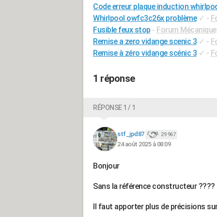
Code erreur plaque induction whirlpo
Whirlpool owfc3c26x problème
✓
-
F
Fusible feux stop
-
Forum Mécanique, 
Remise a zero vidange scenic 3
✓
-
F
Remise à zéro vidange scénic 3
✓
-
F
1 réponse
RÉPONSE 1 / 1
stf_jpd87
29 967
24 août 2025 à 08:09
Bonjour
Sans la référence constructeur ????
Il faut apporter plus de précisions su