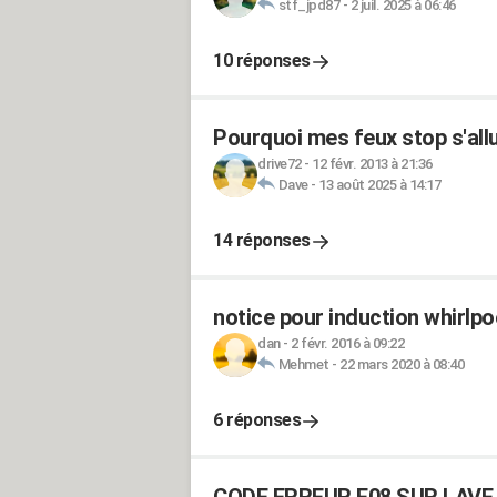
stf_jpd87
-
2 juil. 2025 à 06:46
10 réponses
Pourquoi mes feux stop s'all
drive72
-
12 févr. 2013 à 21:36
Dave
-
13 août 2025 à 14:17
14 réponses
notice pour induction whirl
dan
-
2 févr. 2016 à 09:22
Mehmet
-
22 mars 2020 à 08:40
6 réponses