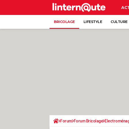
AC
BRICOLAGE
LIFESTYLE
CULTURE
Forum
Forum Bricolage
Electroména