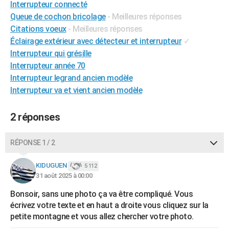
Interrupteur connecté
City break
Voyage de noces
Climat
Destinations
Voyage nature
Forum
+
PHOTO
Queue de cochon bricolage
- Meilleures réponses
Citations voeux
- Meilleures réponses
GUIDES D'ACHAT
Éclairage extérieur avec détecteur et interrupteur
✓
Interrupteur qui grésille
BONS PLANS
Interrupteur année 70
CARTE DE VOEUX
Interrupteur legrand ancien modèle
Interrupteur va et vient ancien modèle
Carte Bonne année
Carte Pâques
Carte de Noël
Carte Saint-Valentin
Carte d'anniversaire
DICTIONNAIRE
Biographies
Expressions
Dictionnaire
Citations
Proverbes
2 réponses
PROGRAMME TV
COPAINS D'AVANT
RÉPONSE 1 / 2
Se connecter
Collèges
Universités
Service militaire
S'inscrire
Lycées
Primaires
Entreprises
Avis de recherche
AVIS DE DÉCÈS
KIDUGUEN
5 112
31 août 2025 à 00:00
FORUM
Bonsoir, sans une photo ça va être compliqué. Vous
Lifestyle
Sport
Television
Cinema
Bricolage
Culture
Auto
Voyage
écrivez votre texte et en haut a droite vous cliquez sur la
petite montagne et vous allez chercher votre photo.