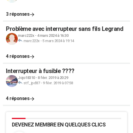
3 réponses
Problème avec interrupteur sans fils Legrand
marc222x
-
4 mars 2024 à 16:30
marc222x
-
5 mars 2024 à 19:14
4 réponses
Interrupteur à fusible ????
Jojo18310
-
8 févr. 2019 à 20:29
stf_jpd87
-
9 févr. 2019 à 07:58
4 réponses
DEVENEZ MEMBRE EN QUELQUES CLICS