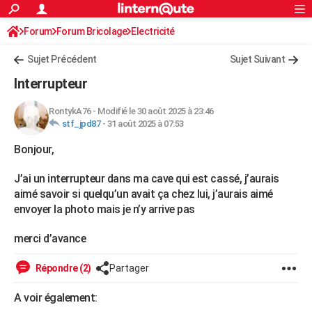
ACTUALITÉS
Forum
Forum Bricolage
Connexion
Electricité
S'inscrire
Rechercher
Société
Education
Villes
Politique
Faits Divers
Monde
+
SPORT
Sujet Précédent
Sujet Suivant
Football
Cyclisme
Forum
Coupe du monde 2026
Tennis
Rugby
CULTURE
Interrupteur
TNT
Cinéma
Musique
Programme TV
Streaming
Sorties cinéma
+
FINANCE
RontykA76
-
Modifié le 30 août 2025 à 23:46
stf_jpd87
-
31 août 2025 à 07:53
Impôts
Immobilier
Banque
Crédit
Retraite
Epargne
Risques naturels par ville
Assurance
AUTO
Bonjour,
Réserver un essai
Berlines
Forum auto
Essais
Citadines
SUV
+
HIGH-TECH
J’ai un interrupteur dans ma cave qui est cassé, j’aurais
Meilleur smartphone
Ordinateurs
Guide high-tech
Mobiles
Internet
Jeux vidéo
+
BRICOLAGE
aimé savoir si quelqu’un avait ça chez lui, j’aurais aimé
envoyer la photo mais je n’y arrive pas
Aménagement intérieur
Cuisine
Jardinage
+
Forum
Extérieur
Salle de bains
Rangement
WEEK-END
merci d’avance
Escapades
Expositions
Week-end nature
Guides de France
Patrimoine
Musées
+
LIFESTYLE
Répondre (2)
Partager
Bien-être
Mode
+
Art de vivre
Loisirs
Modes de vie
SANTE
A voir également:
Guide de la santé
Médicaments
+
Alimentation
Maladies
Sommeil
VOYAGE