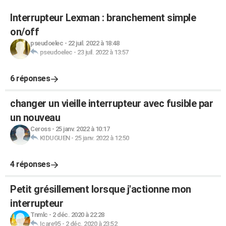
Interrupteur Lexman : branchement simple
on/off
pseudoelec
-
22 juil. 2022 à 18:48
pseudoelec
-
23 juil. 2022 à 13:57
6 réponses
changer un vieille interrupteur avec fusible par
un nouveau
Ceross
-
25 janv. 2022 à 10:17
KIDUGUEN
-
25 janv. 2022 à 12:50
4 réponses
Petit grésillement lorsque j'actionne mon
interrupteur
Tnmlc
-
2 déc. 2020 à 22:28
Icare95
-
2 déc. 2020 à 23:52