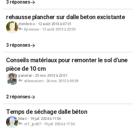
3 réponses
rehausse plancher sur dalle beton excistante
dombrico
-
12 août 2013 à 07:31
Epoisses
-
13 août 2013 à 22:03
3 réponses
Conseils matériaux pour remonter le sol d'une
pièce de 10 cm
panatan
-
25 nov. 2013 à 22:01
atlassaturn
-
26 nov. 2013 à 09:39
2 réponses
Temps de séchage dalle béton
Marc
-
19 juil. 2024 à 11:06
stf_jpd87
-
19 juil. 2024 à 17:30