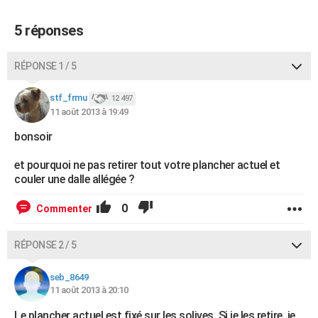
5 réponses
RÉPONSE 1 / 5
stf_frmu
12 497
11 août 2013 à 19:49
bonsoir
et pourquoi ne pas retirer tout votre plancher actuel et
couler une dalle allégée ?
0
Commenter
RÉPONSE 2 / 5
seb_8649
11 août 2013 à 20:10
Le plancher actuel est fixé sur les solives. Si je les retire, je