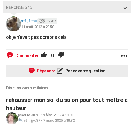
RÉPONSE 5 / 5
stf_frmu
12 497
11 août 2013 à 20:50
ok je n'avait pas compris cela...
0
Commenter
Répondre
Posez votre question
Discussions similaires
réhausser mon sol du salon pour tout mettre à
hauteur
josette2309
-
19 févr. 2012 à 13:13
stf_jpd87
-
7 mars 2025 à 18:32