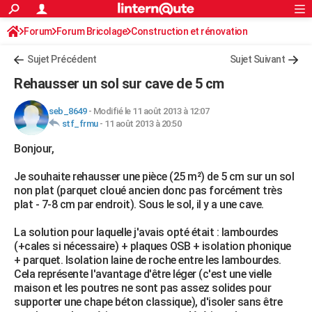
ACTUALITÉS
Forum
Forum Bricolage
Connexion
Construction et rénovation
S'inscrire
Rechercher
Société
Education
Villes
Politique
Faits Divers
Monde
+
SPORT
Sujet Précédent
Sujet Suivant
Football
Cyclisme
Forum
Coupe du monde 2026
Tennis
Rugby
CULTURE
Rehausser un sol sur cave de 5 cm
TNT
Cinéma
Musique
Programme TV
Streaming
Sorties cinéma
+
FINANCE
seb_8649
-
Modifié le 11 août 2013 à 12:07
stf_frmu
-
11 août 2013 à 20:50
Impôts
Immobilier
Banque
Crédit
Retraite
Epargne
Risques naturels par ville
Assurance
AUTO
Bonjour,
Réserver un essai
Berlines
Forum auto
Essais
Citadines
SUV
+
HIGH-TECH
Je souhaite rehausser une pièce (25 m²) de 5 cm sur un sol
Meilleur smartphone
Ordinateurs
Guide high-tech
Mobiles
Internet
Jeux vidéo
+
BRICOLAGE
non plat (parquet cloué ancien donc pas forcément très
plat - 7-8 cm par endroit). Sous le sol, il y a une cave.
Aménagement intérieur
Cuisine
Jardinage
+
Forum
Extérieur
Salle de bains
Rangement
WEEK-END
La solution pour laquelle j'avais opté était : lambourdes
Escapades
Expositions
Week-end nature
Guides de France
Patrimoine
Musées
+
LIFESTYLE
(+cales si nécessaire) + plaques OSB + isolation phonique
+ parquet. Isolation laine de roche entre les lambourdes.
Bien-être
Mode
+
Art de vivre
Loisirs
Modes de vie
SANTE
Cela représente l'avantage d'être léger (c'est une vielle
maison et les poutres ne sont pas assez solides pour
Guide de la santé
Médicaments
+
Alimentation
Maladies
Sommeil
VOYAGE
supporter une chape béton classique), d'isoler sans être