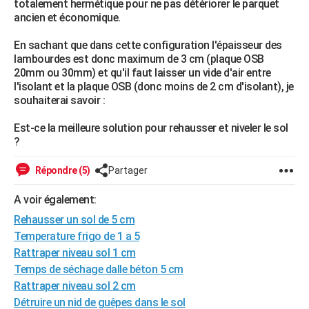
totalement hermétique pour ne pas détériorer le parquet
City break
Voyage de noces
Climat
Destinations
Voyage nature
Forum
+
ancien et économique.
PHOTO
En sachant que dans cette configuration l'épaisseur des
GUIDES D'ACHAT
lambourdes est donc maximum de 3 cm (plaque OSB
20mm ou 30mm) et qu'il faut laisser un vide d'air entre
BONS PLANS
l'isolant et la plaque OSB (donc moins de 2 cm d'isolant), je
souhaiterai savoir :
CARTE DE VOEUX
Carte Bonne année
Carte Pâques
Carte de Noël
Carte Saint-Valentin
Carte d'anniversaire
Est-ce la meilleure solution pour rehausser et niveler le sol
DICTIONNAIRE
?
Biographies
Expressions
Dictionnaire
Citations
Proverbes
PROGRAMME TV
Répondre (5)
Partager
COPAINS D'AVANT
A voir également:
Se connecter
Collèges
Universités
Service militaire
S'inscrire
Lycées
Primaires
Entreprises
Avis de recherche
AVIS DE DÉCÈS
Rehausser un sol de 5 cm
Temperature frigo de 1 a 5
FORUM
Rattraper niveau sol 1 cm
Lifestyle
Sport
Television
Cinema
Bricolage
Culture
Auto
Voyage
Temps de séchage dalle béton 5 cm
Rattraper niveau sol 2 cm
Détruire un nid de guêpes dans le sol