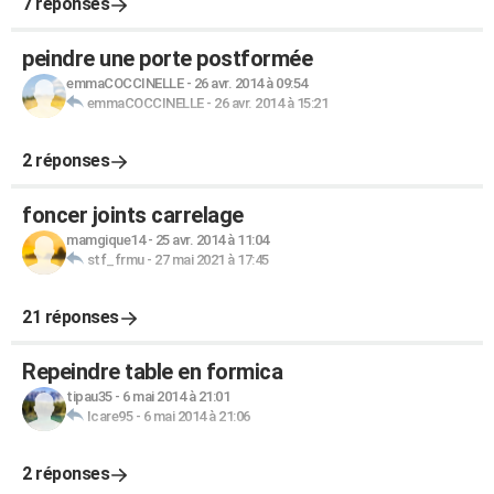
7 réponses
peindre une porte postformée
emmaCOCCINELLE
-
26 avr. 2014 à 09:54
emmaCOCCINELLE
-
26 avr. 2014 à 15:21
2 réponses
foncer joints carrelage
mamgique14
-
25 avr. 2014 à 11:04
stf_frmu
-
27 mai 2021 à 17:45
21 réponses
Repeindre table en formica
tipau35
-
6 mai 2014 à 21:01
Icare95
-
6 mai 2014 à 21:06
2 réponses