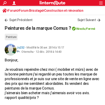
ACTUALITÉS
Forum
Forum Bricolage
Connexion
Construction et rénovation
S'inscrire
Rechercher
Société
Education
Villes
Politique
Faits Divers
Monde
+
SPORT
Peinture, Vernis, Tapissserie
Sujet Précédent
Sujet Suivant
Football
Cyclisme
Forum
Coupe du monde 2026
Tennis
Rugby
CULTURE
Peintures de la marque Comus ?
Résolu/Fermé
TNT
Cinéma
Musique
Programme TV
Streaming
Sorties cinéma
+
FINANCE
Peinture
Impôts
Immobilier
Banque
Crédit
Retraite
Epargne
Risques naturels par ville
Assurance
AUTO
Ju232
-
Modifié le 30 avr. 2014 à 15:17
Otemohu -
12 déc. 2018 à 14:40
Réserver un essai
Berlines
Forum auto
Essais
Citadines
SUV
+
HIGH-TECH
Bonjour,
Meilleur smartphone
Ordinateurs
Guide high-tech
Mobiles
Internet
Jeux vidéo
+
BRICOLAGE
Je voudrais repeindre chez moi ( mobilier et mûrs) avec de
Aménagement intérieur
Cuisine
Jardinage
+
Forum
Extérieur
Salle de bains
Rangement
WEEK-END
la bonne peinture j'ai regardé un peu toutes les marque de
professionnels et je suis sur une site de vente en ligne avec
Escapades
Expositions
Week-end nature
Guides de France
Patrimoine
Musées
+
LIFESTYLE
des prix qui me semblent abordables. Ils vendent des
peintures de la marque Comus.
Bien-être
Mode
+
Art de vivre
Loisirs
Modes de vie
SANTE
j'aimerais bien acheter mais j'aimerais avoir vos avis.
rapport qualité/prix ?
Guide de la santé
Médicaments
+
Alimentation
Maladies
Sommeil
VOYAGE