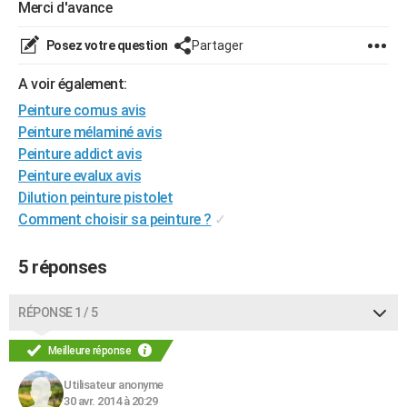
Merci d'avance
City break
Voyage de noces
Climat
Destinations
Voyage nature
Forum
+
PHOTO
Posez votre question
Partager
GUIDES D'ACHAT
A voir également:
BONS PLANS
Peinture comus avis
Peinture mélaminé avis
CARTE DE VOEUX
Peinture addict avis
Carte Bonne année
Carte Pâques
Carte de Noël
Carte Saint-Valentin
Carte d'anniversaire
DICTIONNAIRE
Peinture evalux avis
Dilution peinture pistolet
Biographies
Expressions
Dictionnaire
Citations
Proverbes
PROGRAMME TV
Comment choisir sa peinture ?
✓
COPAINS D'AVANT
5 réponses
Se connecter
Collèges
Universités
Service militaire
S'inscrire
Lycées
Primaires
Entreprises
Avis de recherche
AVIS DE DÉCÈS
RÉPONSE 1 / 5
FORUM
Lifestyle
Sport
Television
Cinema
Bricolage
Culture
Auto
Voyage
Meilleure réponse
Utilisateur anonyme
30 avr. 2014 à 20:29