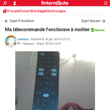
ACTUALITÉS
Forum
Forum Bricolage
Connexion
Electronique
S'inscrire
Rechercher
Société
Education
Villes
Politique
Faits Divers
Monde
+
SPORT
Sujet Précédent
Sujet Suivant
Football
Cyclisme
Forum
Coupe du monde 2026
Tennis
Rugby
CULTURE
Ma télecommande fonctionne à moitier
Résolu
TNT
Cinéma
Musique
Programme TV
Streaming
Sorties cinéma
+
FINANCE
tiavinara
-
Modifié le 15 juil. 2014 à 21:27
tiavinara -
18 juil. 2014 à 10:01
Impôts
Immobilier
Banque
Crédit
Retraite
Epargne
Risques naturels par ville
Assurance
AUTO
Réserver un essai
Berlines
Forum auto
Essais
Citadines
SUV
+
HIGH-TECH
Meilleur smartphone
Ordinateurs
Guide high-tech
Mobiles
Internet
Jeux vidéo
+
BRICOLAGE
Aménagement intérieur
Cuisine
Jardinage
+
Forum
Extérieur
Salle de bains
Rangement
WEEK-END
Escapades
Expositions
Week-end nature
Guides de France
Patrimoine
Musées
+
LIFESTYLE
Bien-être
Mode
+
Art de vivre
Loisirs
Modes de vie
SANTE
Guide de la santé
Médicaments
+
Alimentation
Maladies
Sommeil
VOYAGE