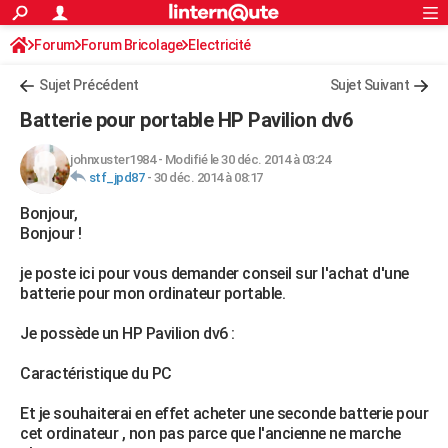
ACTUALITÉS
Forum
Forum Bricolage
Connexion
Electricité
S'inscrire
Rechercher
Société
Education
Villes
Politique
Faits Divers
Monde
+
SPORT
Sujet Précédent
Sujet Suivant
Football
Cyclisme
Forum
Coupe du monde 2026
Tennis
Rugby
CULTURE
Batterie pour portable HP Pavilion dv6
TNT
Cinéma
Musique
Programme TV
Streaming
Sorties cinéma
+
FINANCE
johnxuster1984
-
Modifié le 30 déc. 2014 à 03:24
stf_jpd87
-
30 déc. 2014 à 08:17
Impôts
Immobilier
Banque
Crédit
Retraite
Epargne
Risques naturels par ville
Assurance
AUTO
Bonjour,
Réserver un essai
Berlines
Forum auto
Essais
Citadines
SUV
+
HIGH-TECH
Bonjour !
Meilleur smartphone
Ordinateurs
Guide high-tech
Mobiles
Internet
Jeux vidéo
+
BRICOLAGE
je poste ici pour vous demander conseil sur l'achat d'une
batterie pour mon ordinateur portable.
Aménagement intérieur
Cuisine
Jardinage
+
Forum
Extérieur
Salle de bains
Rangement
WEEK-END
Je possède un HP Pavilion dv6 :
Escapades
Expositions
Week-end nature
Guides de France
Patrimoine
Musées
+
LIFESTYLE
Caractéristique du PC
Bien-être
Mode
+
Art de vivre
Loisirs
Modes de vie
SANTE
Et je souhaiterai en effet acheter une seconde batterie pour
Guide de la santé
Médicaments
+
Alimentation
Maladies
Sommeil
VOYAGE
cet ordinateur , non pas parce que l'ancienne ne marche