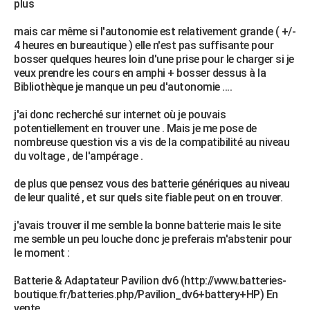
plus
City break
Voyage de noces
Climat
Destinations
Voyage nature
Forum
+
PHOTO
mais car même si l'autonomie est relativement grande ( +/-
4 heures en bureautique ) elle n'est pas suffisante pour
GUIDES D'ACHAT
bosser quelques heures loin d'une prise pour le charger si je
veux prendre les cours en amphi + bosser dessus à la
BONS PLANS
Bibliothèque je manque un peu d'autonomie ....
CARTE DE VOEUX
j'ai donc recherché sur internet où je pouvais
Carte Bonne année
Carte Pâques
Carte de Noël
Carte Saint-Valentin
Carte d'anniversaire
potentiellement en trouver une . Mais je me pose de
DICTIONNAIRE
nombreuse question vis a vis de la compatibilité au niveau
Biographies
Expressions
Dictionnaire
Citations
Proverbes
du voltage , de l'ampérage .
PROGRAMME TV
de plus que pensez vous des batterie génériques au niveau
COPAINS D'AVANT
de leur qualité , et sur quels site fiable peut on en trouver.
Se connecter
Collèges
Universités
Service militaire
S'inscrire
Lycées
Primaires
Entreprises
Avis de recherche
AVIS DE DÉCÈS
j'avais trouver il me semble la bonne batterie mais le site
me semble un peu louche donc je preferais m'abstenir pour
FORUM
le moment :
Lifestyle
Sport
Television
Cinema
Bricolage
Culture
Auto
Voyage
Batterie & Adaptateur Pavilion dv6 (http://www.batteries-
boutique.fr/batteries.php/Pavilion_dv6+battery+HP) En
vente