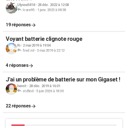
Ulysse5818
-
28 déc. 2022 à 12:08
Icare95
-
1 janv. 2023 à 08:38
19 réponses
Voyant batterie clignote rouge
Ri
-
2 mai 2019 à 19:04
fred.ml
-
3 mai 2019 à 22:12
4 réponses
J'ai un problème de batterie sur mon Gigaset !
henrit
-
28 déc. 2019 à 16:01
stdlind
-
5 juin 2026 à 18:30
22 réponses