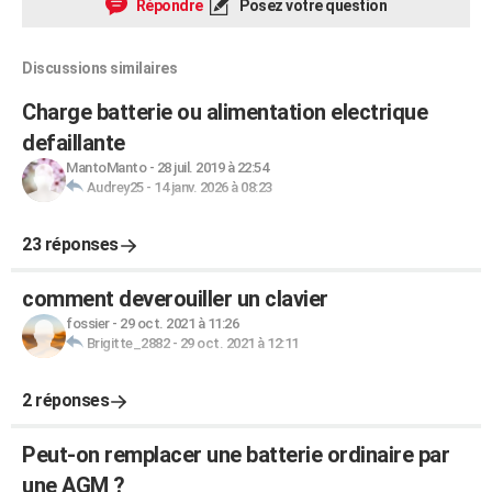
Répondre
Posez votre question
Discussions similaires
Charge batterie ou alimentation electrique
defaillante
MantoManto
-
28 juil. 2019 à 22:54
Audrey25
-
14 janv. 2026 à 08:23
23 réponses
comment deverouiller un clavier
fossier
-
29 oct. 2021 à 11:26
Brigitte_2882
-
29 oct. 2021 à 12:11
2 réponses
Peut-on remplacer une batterie ordinaire par
une AGM ?