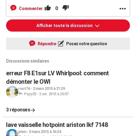
0
Commenter
Afficher toute la discussion
Répondre
Posez votre question
Discussions similaires
erreur F8 E1sur LV Whirlpool: comment
démonter le OWI
root76
-
2 mars 2015 à 21:29
Papy35
-
2 avr. 2015 à 20:07
3 réponses
lave vaisselle hotpoint ariston lkf 7148
jmvn
-
3 mars 2015 à 16:34