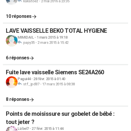
kakatoez
-
2 mai 2016 à 23:35
10 réponses
LAVE VAISSELLE BEKO TOTAL HYGIENE
MIMIDAIL
-
1 mars 2015 à 19:18
papy35
-
2 mars 2015 à 15:42
6 réponses
Fuite lave vaisselle Siemens SE24A260
Pagui44
-
28 févr. 2015 à 01:40
stf_jpd87
-
17 mars 2015 à 08:38
8 réponses
Points de moisissure sur gobelet de bébé :
tout jeter ?
Lizbel7
-
27 févr. 2015 à 11:44