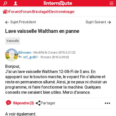
ACTUALITÉS
Forum
Forum Bricolage
Connexion
Electroménager
S'inscrire
Rechercher
Société
Education
Villes
Politique
Faits Divers
Monde
+
SPORT
Sujet Précédent
Sujet Suivant
Football
Cyclisme
Forum
Coupe du monde 2026
Tennis
Rugby
CULTURE
Lave vaisselle Waltham en panne
TNT
Cinéma
Musique
Programme TV
Streaming
Sorties cinéma
+
FINANCE
Vaisselle
Impôts
Immobilier
Banque
Crédit
Retraite
Epargne
Risques naturels par ville
Assurance
AUTO
jbbrouen
-
Modifié le 2 mars 2015 à 21:22
stf_jpd87
-
10 mars 2015 à 09:02
Réserver un essai
Berlines
Forum auto
Essais
Citadines
SUV
+
HIGH-TECH
Bonjour,
Meilleur smartphone
Ordinateurs
Guide high-tech
Mobiles
Internet
Jeux vidéo
+
BRICOLAGE
J'ai un lave vaisselle Waltham 12-08-FI de 5 ans. En
appuyant sur le bouton marche, le voyant Fin s'allume et
Aménagement intérieur
Cuisine
Jardinage
+
Forum
Extérieur
Salle de bains
Rangement
WEEK-END
reste en permanence allumé. Ainsi, je ne peux ni choisir un
programme, ni faire fonctionner la machine. Quelques
Escapades
Expositions
Week-end nature
Guides de France
Patrimoine
Musées
+
LIFESTYLE
conseils me seraient bien utiles. Merci d'avance.
Bien-être
Mode
+
Art de vivre
Loisirs
Modes de vie
SANTE
Répondre (3)
Partager
Guide de la santé
Médicaments
+
Alimentation
Maladies
Sommeil
VOYAGE
A voir également: