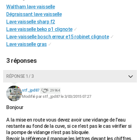
City break
Voyage de noces
Climat
Destinations
Voyage nature
Forum
+
Waltham lave vaisselle
PHOTO
Dégraissant lave vaisselle
GUIDES D'ACHAT
Lave vaisselle sharp f2
Lave vaisselle beko p1 clignote
✓
BONS PLANS
Lave-vaisselle bosch erreur e15 robinet clignote
✓
Lave vaisselle gras
✓
CARTE DE VOEUX
Carte Bonne année
Carte Pâques
Carte de Noël
Carte Saint-Valentin
Carte d'anniversaire
DICTIONNAIRE
3 réponses
Biographies
Expressions
Dictionnaire
Citations
Proverbes
PROGRAMME TV
RÉPONSE 1 / 3
COPAINS D'AVANT
stf_jpd87
29 964
Se connecter
Collèges
Universités
Service militaire
S'inscrire
Lycées
Primaires
Entreprises
Avis de recherche
AVIS DE DÉCÈS
Modifié par stf_jpd87 le 3/03/2015 07:27
Bonjour
FORUM
A la mise en route vous devez avoir une vidange de l'eau
Lifestyle
Sport
Television
Cinema
Bricolage
Culture
Auto
Voyage
restante au fond de la cuve, si ce n'est pas le cas vérifier si
la pompe de vidange n'est pas bloquée.
Revoir la référence il manque les lettres devant les chiffres.