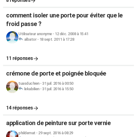
8 réponses
comment isoler une porte pour éviter que le
froid passe ?
Utilisateur anonyme
-
12 déc. 2008 à 15:41
albator
-
18 sept. 2011 à 17:28
11 réponses
crémone de porte et poignée bloquée
tuasduchien
-
31 juil. 2016 à 00:50
lekabilien
-
31 juil. 2016 à 15:50
14 réponses
application de peinture sur porte vernie
phildemat
-
29 sept. 2016 à 08:29