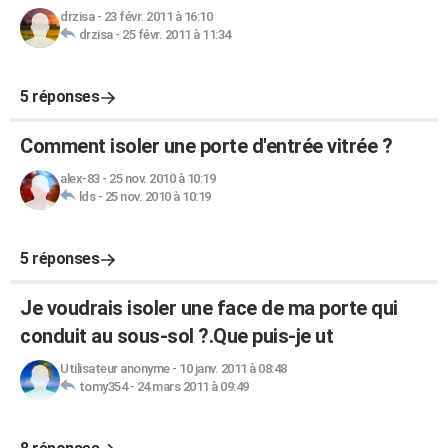
drzisa
-
23 févr. 2011 à 16:10
drzisa
-
25 févr. 2011 à 11:34
5 réponses
Comment isoler une porte d'entrée vitrée ?
alex-83
-
25 nov. 2010 à 10:19
lds
-
25 nov. 2010 à 10:19
5 réponses
Je voudrais isoler une face de ma porte qui
conduit au sous-sol ?.Que puis-je ut
Utilisateur anonyme
-
10 janv. 2011 à 08:48
tomy354
-
24 mars 2011 à 09:49