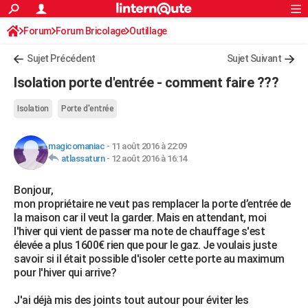
ACTUALITÉS
Forum
Forum Bricolage
Connexion
Outillage
S'inscrire
Rechercher
Société
Education
Villes
Politique
Faits Divers
Monde
+
SPORT
Sujet Précédent
Sujet Suivant
Football
Cyclisme
Forum
Coupe du monde 2026
Tennis
Rugby
CULTURE
Isolation porte d'entrée - comment faire ???
TNT
Cinéma
Musique
Programme TV
Streaming
Sorties cinéma
+
FINANCE
Isolation
Porte d'entrée
Impôts
Immobilier
Banque
Crédit
Retraite
Epargne
Risques naturels par ville
Assurance
AUTO
magicomaniac
-
11 août 2016 à 22:09
Réserver un essai
Berlines
Forum auto
Essais
Citadines
SUV
+
HIGH-TECH
atlassaturn
-
12 août 2016 à 16:14
Meilleur smartphone
Ordinateurs
Guide high-tech
Mobiles
Internet
Jeux vidéo
+
BRICOLAGE
Bonjour,
mon propriétaire ne veut pas remplacer la porte d’entrée de
Aménagement intérieur
Cuisine
Jardinage
+
Forum
Extérieur
Salle de bains
Rangement
WEEK-END
la maison car il veut la garder. Mais en attendant, moi
l'hiver qui vient de passer ma note de chauffage s'est
Escapades
Expositions
Week-end nature
Guides de France
Patrimoine
Musées
+
LIFESTYLE
élevée a plus 1600€ rien que pour le gaz. Je voulais juste
savoir si il était possible d'isoler cette porte au maximum
Bien-être
Mode
+
Art de vivre
Loisirs
Modes de vie
SANTE
pour l'hiver qui arrive?
Guide de la santé
Médicaments
+
Alimentation
Maladies
Sommeil
VOYAGE
J'ai déjà mis des joints tout autour pour éviter les