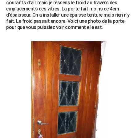
courants d'air mais je ressens le froid au travers des
City break
Voyage de noces
Climat
Destinations
Voyage nature
Forum
+
PHOTO
emplacements des vitres. La porte fait moins de 4cm
d'épaisseur. On a installer une épaisse tenture mais rien n'y
GUIDES D'ACHAT
fait. Le froid passait encore. Voici une photo de la porte
pour que vous puissiez voir comment elle est.
BONS PLANS
CARTE DE VOEUX
Carte Bonne année
Carte Pâques
Carte de Noël
Carte Saint-Valentin
Carte d'anniversaire
DICTIONNAIRE
Biographies
Expressions
Dictionnaire
Citations
Proverbes
PROGRAMME TV
COPAINS D'AVANT
Se connecter
Collèges
Universités
Service militaire
S'inscrire
Lycées
Primaires
Entreprises
Avis de recherche
AVIS DE DÉCÈS
FORUM
Lifestyle
Sport
Television
Cinema
Bricolage
Culture
Auto
Voyage