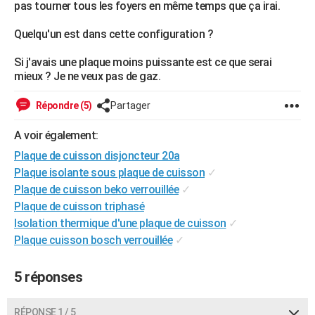
pas tourner tous les foyers en même temps que ça irai.
City break
Voyage de noces
Climat
Destinations
Voyage nature
Forum
+
PHOTO
Quelqu'un est dans cette configuration ?
GUIDES D'ACHAT
Si j'avais une plaque moins puissante est ce que serai
BONS PLANS
mieux ? Je ne veux pas de gaz.
CARTE DE VOEUX
Répondre (5)
Partager
Carte Bonne année
Carte Pâques
Carte de Noël
Carte Saint-Valentin
Carte d'anniversaire
DICTIONNAIRE
A voir également:
Plaque de cuisson disjoncteur 20a
Biographies
Expressions
Dictionnaire
Citations
Proverbes
PROGRAMME TV
Plaque isolante sous plaque de cuisson
✓
COPAINS D'AVANT
Plaque de cuisson beko verrouillée
✓
Plaque de cuisson triphasé
Se connecter
Collèges
Universités
Service militaire
S'inscrire
Lycées
Primaires
Entreprises
Avis de recherche
AVIS DE DÉCÈS
Isolation thermique d'une plaque de cuisson
✓
Plaque cuisson bosch verrouillée
✓
FORUM
Lifestyle
Sport
Television
Cinema
Bricolage
Culture
Auto
Voyage
5 réponses
RÉPONSE 1 / 5