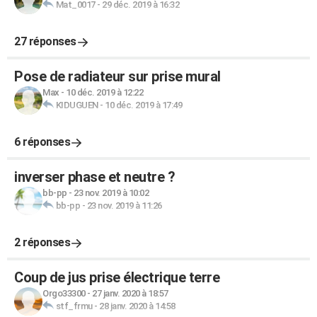
Mat_0017
-
29 déc. 2019 à 16:32
27 réponses
Pose de radiateur sur prise mural
Max
-
10 déc. 2019 à 12:22
KIDUGUEN
-
10 déc. 2019 à 17:49
6 réponses
inverser phase et neutre ?
bb-pp
-
23 nov. 2019 à 10:02
bb-pp
-
23 nov. 2019 à 11:26
2 réponses
Coup de jus prise électrique terre
Orgo33300
-
27 janv. 2020 à 18:57
stf_frmu
-
28 janv. 2020 à 14:58