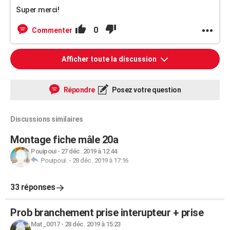
Super merci!
0
Commenter
Afficher toute la discussion
Répondre
Posez votre question
Discussions similaires
Montage fiche mâle 20a
Pouipoui
-
27 déc. 2019 à 12:44
Pouipoui.
-
28 déc. 2019 à 17:16
33 réponses
Prob branchement prise interupteur + prise
Mat_0017
-
28 déc. 2019 à 15:23