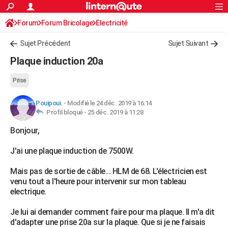
ACTUALITÉS
Forum
Forum Bricolage
Connexion
Electricité
S'inscrire
Rechercher
Société
Education
Villes
Politique
Faits Divers
Monde
+
SPORT
Sujet Précédent
Sujet Suivant
Football
Cyclisme
Forum
Coupe du monde 2026
Tennis
Rugby
CULTURE
Plaque induction 20a
TNT
Cinéma
Musique
Programme TV
Streaming
Sorties cinéma
+
FINANCE
Prise
Impôts
Immobilier
Banque
Crédit
Retraite
Epargne
Risques naturels par ville
Assurance
AUTO
Pouipoui.
-
Modifié le 24 déc. 2019 à 16:14
Profil bloqué -
25 déc. 2019 à 11:28
Réserver un essai
Berlines
Forum auto
Essais
Citadines
SUV
+
HIGH-TECH
Bonjour,
Meilleur smartphone
Ordinateurs
Guide high-tech
Mobiles
Internet
Jeux vidéo
+
BRICOLAGE
J'ai une plaque induction de 7500W.
Aménagement intérieur
Cuisine
Jardinage
+
Forum
Extérieur
Salle de bains
Rangement
WEEK-END
Mais pas de sortie de câble... HLM de 68. L'électricien est
Escapades
Expositions
Week-end nature
Guides de France
Patrimoine
Musées
+
LIFESTYLE
venu tout a l'heure pour intervenir sur mon tableau
electrique.
Bien-être
Mode
+
Art de vivre
Loisirs
Modes de vie
SANTE
Je lui ai demander comment faire pour ma plaque. Il m'a dit
Guide de la santé
Médicaments
+
Alimentation
Maladies
Sommeil
VOYAGE
d'adapter une prise 20a sur la plaque. Que si je ne faisais