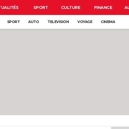
TUALITÉS
SPORT
CULTURE
FINANCE
A
SPORT
AUTO
TELEVISION
VOYAGE
CINEMA