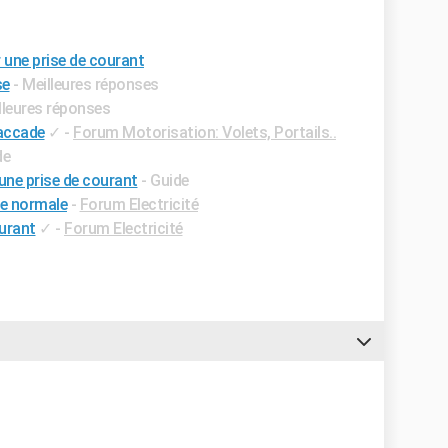
 une prise de courant
se
- Meilleures réponses
lleures réponses
saccade
✓
-
Forum Motorisation: Volets, Portails..
de
une prise de courant
- Guide
se normale
-
Forum Electricité
urant
✓
-
Forum Electricité