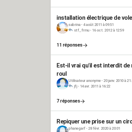
installation électrique de vol
sabrina
-
4 août 2011 à 09:51
stf_frmu
-
16 oct. 2012 à 12:59
11 réponses
Est-il vrai qu'il est interdit d
roul
Utilisateur anonyme
-
20 janv. 2010 à 21
jfj
-
14 avr. 2011 à 16:22
7 réponses
Repiquer une prise sur un circ
phanegarf
-
28 févr. 2020 à 20:01