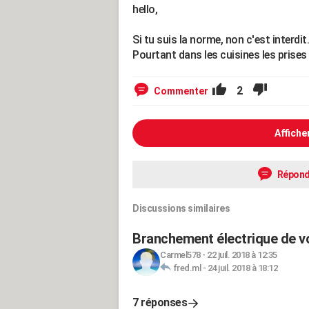
hello,
Si tu suis la norme, non c'est interdit.
Pourtant dans les cuisines les prises
2
Commenter
Affiche
Répond
Discussions similaires
Branchement électrique de vo
Carmel578
-
22 juil. 2018 à 12:35
fred.ml
-
24 juil. 2018 à 18:12
7 réponses