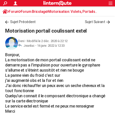
ACTUALITÉS
Forum
Forum Bricolage
Connexion
Motorisation: Volets, Portails..
S'inscrire
Rechercher
Société
Education
Villes
Politique
Faits Divers
Monde
+
SPORT
Sujet Précédent
Sujet Suivant
Football
Cyclisme
Forum
Coupe du monde 2026
Tennis
Rugby
CULTURE
Motorisation portail coulissant extel
TNT
Cinéma
Musique
Programme TV
Streaming
Sorties cinéma
+
FINANCE
Deni
-
Modifié le 2 déc. 2020 à 22:12
Jeanluc -
16 janv. 2022 à 12:33
Impôts
Immobilier
Banque
Crédit
Retraite
Epargne
Risques naturels par ville
Assurance
AUTO
Bonjour,
Réserver un essai
Berlines
Forum auto
Essais
Citadines
SUV
+
HIGH-TECH
La motorisation de mon portail coulissant extel ne
demarre pas a l'impulsion pour ouverture le gyrophare
Meilleur smartphone
Ordinateurs
Guide high-tech
Mobiles
Internet
Jeux vidéo
+
BRICOLAGE
s'allume et s'éteint aussitôt et rien ne bouge
La panne vien du froid c'est sur
Aménagement intérieur
Cuisine
Jardinage
+
Forum
Extérieur
Salle de bains
Rangement
WEEK-END
j'ai augmenté obs et la for et rien
J'ai donc réchauffer un peux avec un seche cheveux et la
Escapades
Expositions
Week-end nature
Guides de France
Patrimoine
Musées
+
LIFESTYLE
tout fonctionne
Quelqu'un connait il le composant électronique a changé
Bien-être
Mode
+
Art de vivre
Loisirs
Modes de vie
SANTE
sur la carte électronique
Le service extel est fermé et ne peux me renseigner
Guide de la santé
Médicaments
+
Alimentation
Maladies
Sommeil
VOYAGE
Merci