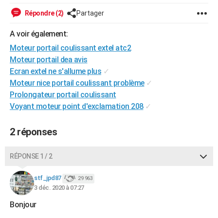
City break
Voyage de noces
Climat
Destinations
Voyage nature
Forum
+
PHOTO
Répondre (2)
Partager
GUIDES D'ACHAT
A voir également:
Moteur portail coulissant extel atc2
BONS PLANS
Moteur portail dea avis
CARTE DE VOEUX
Ecran extel ne s'allume plus
✓
Moteur nice portail coulissant problème
✓
Carte Bonne année
Carte Pâques
Carte de Noël
Carte Saint-Valentin
Carte d'anniversaire
DICTIONNAIRE
Prolongateur portail coulissant
Voyant moteur point d'exclamation 208
✓
Biographies
Expressions
Dictionnaire
Citations
Proverbes
PROGRAMME TV
COPAINS D'AVANT
2 réponses
Se connecter
Collèges
Universités
Service militaire
S'inscrire
Lycées
Primaires
Entreprises
Avis de recherche
AVIS DE DÉCÈS
RÉPONSE 1 / 2
FORUM
stf_jpd87
29 963
Lifestyle
Sport
Television
Cinema
Bricolage
Culture
Auto
Voyage
3 déc. 2020 à 07:27
Bonjour