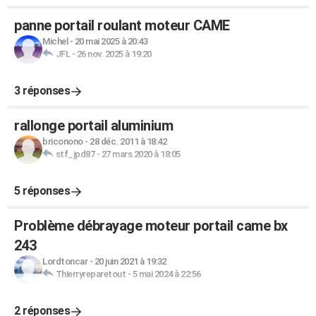
panne portail roulant moteur CAME
Michel
-
20 mai 2025 à 20:43
JFL
-
26 nov. 2025 à 19:20
3 réponses
rallonge portail aluminium
briconono
-
28 déc. 2011 à 18:42
stf_jpd87
-
27 mars 2020 à 18:05
5 réponses
Problème débrayage moteur portail came bx
243
Lordtoncar
-
20 juin 2021 à 19:32
Thierryreparetout
-
5 mai 2024 à 22:56
2 réponses