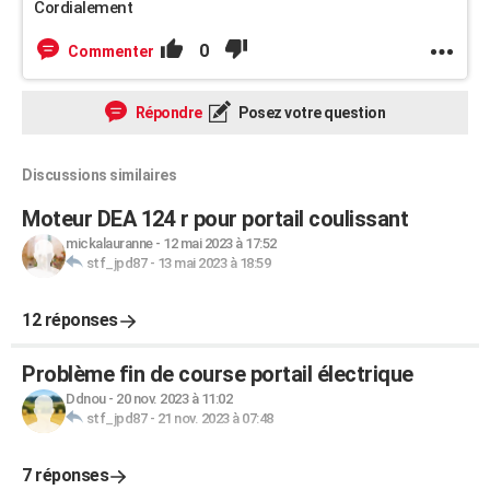
Cordialement
0
Commenter
Répondre
Posez votre question
Discussions similaires
Moteur DEA 124 r pour portail coulissant
mickalauranne
-
12 mai 2023 à 17:52
stf_jpd87
-
13 mai 2023 à 18:59
12 réponses
Problème fin de course portail électrique
Ddnou
-
20 nov. 2023 à 11:02
stf_jpd87
-
21 nov. 2023 à 07:48
7 réponses