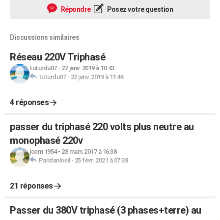
Répondre
Posez votre question
Discussions similaires
Réseau 220V Triphasé
tuturdu07
-
22 janv. 2019 à 10:43
tuturdu07
-
22 janv. 2019 à 11:46
4 réponses
passer du triphasé 220 volts plus neutre au
monophasé 220v
joem 1954
-
28 mars 2017 à 16:38
Pandanloeil
-
25 févr. 2021 à 07:38
21 réponses
Passer du 380V triphasé (3 phases+terre) au