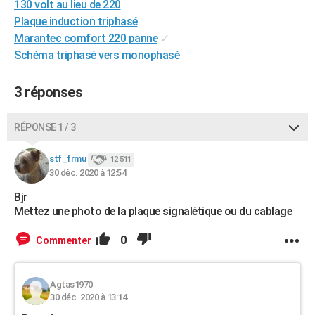
130 volt au lieu de 220
City break
Voyage de noces
Climat
Destinations
Voyage nature
Forum
+
PHOTO
Plaque induction triphasé
Marantec comfort 220 panne
✓
GUIDES D'ACHAT
Schéma triphasé vers monophasé
BONS PLANS
3 réponses
CARTE DE VOEUX
Carte Bonne année
Carte Pâques
Carte de Noël
Carte Saint-Valentin
Carte d'anniversaire
RÉPONSE 1 / 3
DICTIONNAIRE
Biographies
Expressions
Dictionnaire
Citations
Proverbes
stf_frmu
PROGRAMME TV
12 511
30 déc. 2020 à 12:54
COPAINS D'AVANT
Bjr
Mettez une photo de la plaque signalétique ou du cablage
Se connecter
Collèges
Universités
Service militaire
S'inscrire
Lycées
Primaires
Entreprises
Avis de recherche
AVIS DE DÉCÈS
0
Commenter
FORUM
Lifestyle
Sport
Television
Cinema
Bricolage
Culture
Auto
Voyage
Agtas1970
30 déc. 2020 à 13:14