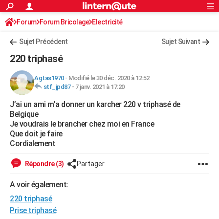
ACTUALITÉS
Forum
Forum Bricolage
Connexion
Electricité
S'inscrire
Rechercher
Société
Education
Villes
Politique
Faits Divers
Monde
+
SPORT
Sujet Précédent
Sujet Suivant
Football
Cyclisme
Forum
Coupe du monde 2026
Tennis
Rugby
CULTURE
220 triphasé
TNT
Cinéma
Musique
Programme TV
Streaming
Sorties cinéma
+
FINANCE
Agtas1970
-
Modifié le 30 déc. 2020 à 12:52
stf_jpd87
-
7 janv. 2021 à 17:20
Impôts
Immobilier
Banque
Crédit
Retraite
Epargne
Risques naturels par ville
Assurance
AUTO
J’ai un ami m’a donner un karcher 220 v triphasé de
Réserver un essai
Berlines
Forum auto
Essais
Citadines
SUV
+
HIGH-TECH
Belgique
Je voudrais le brancher chez moi en France
Meilleur smartphone
Ordinateurs
Guide high-tech
Mobiles
Internet
Jeux vidéo
+
BRICOLAGE
Que doit je faire
Cordialement
Aménagement intérieur
Cuisine
Jardinage
+
Forum
Extérieur
Salle de bains
Rangement
WEEK-END
Répondre (3)
Partager
Escapades
Expositions
Week-end nature
Guides de France
Patrimoine
Musées
+
LIFESTYLE
A voir également:
Bien-être
Mode
+
Art de vivre
Loisirs
Modes de vie
SANTE
220 triphasé
Guide de la santé
Médicaments
+
Alimentation
Maladies
Sommeil
Prise triphasé
VOYAGE