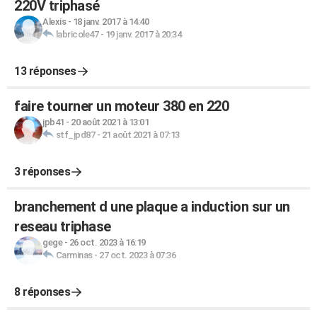
220V triphasé
Alexis
-
18 janv. 2017 à 14:40
labricole47
-
19 janv. 2017 à 20:34
13 réponses
faire tourner un moteur 380 en 220
jpb41
-
20 août 2021 à 13:01
stf_jpd87
-
21 août 2021 à 07:13
3 réponses
branchement d une plaque a induction sur un
reseau triphase
gege
-
26 oct. 2023 à 16:19
Carminas
-
27 oct. 2023 à 07:36
8 réponses