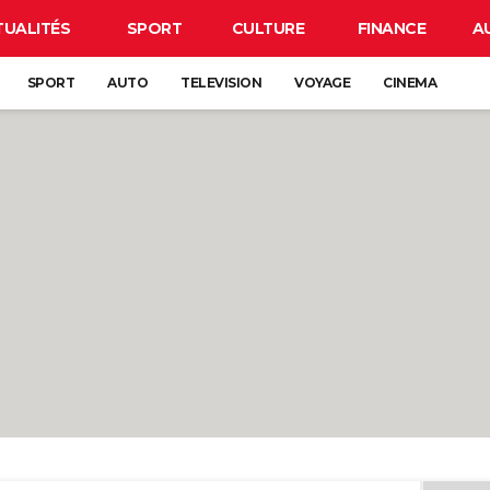
TUALITÉS
SPORT
CULTURE
FINANCE
A
SPORT
AUTO
TELEVISION
VOYAGE
CINEMA