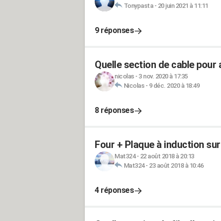
Tonypasta
-
20 juin 2021 à 11:11
9 réponses
Quelle section de cable pour 
nicolas
-
3 nov. 2020 à 17:35
Nicolas
-
9 déc. 2020 à 18:49
8 réponses
Four + Plaque à induction sur
Mat324
-
22 août 2018 à 20:13
Mat324
-
23 août 2018 à 10:46
4 réponses