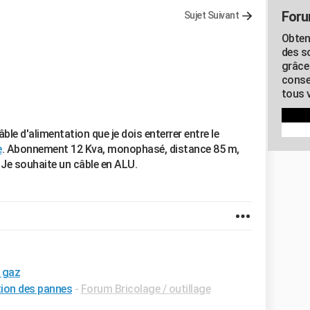
Foru
Sujet Suivant
Obten
des s
grâce
conse
tous v
ble d'alimentation que je dois enterrer entre le
e
. Abonnement 12 Kva, monophasé, distance 85 m,
Je souhaite un câble en ALU.
e gaz
tion des pannes
-
Forum Bricolage / outillage