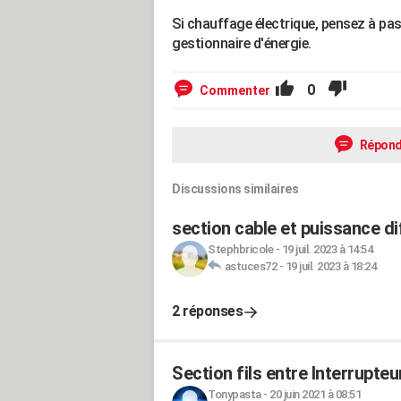
Si chauffage électrique, pensez à pas
gestionnaire d'énergie.
0
Commenter
Répond
Discussions similaires
section cable et puissance dif
Stephbricole
-
19 juil. 2023 à 14:54
astuces72
-
19 juil. 2023 à 18:24
2 réponses
Section fils entre Interrupteu
Tonypasta
-
20 juin 2021 à 08:51