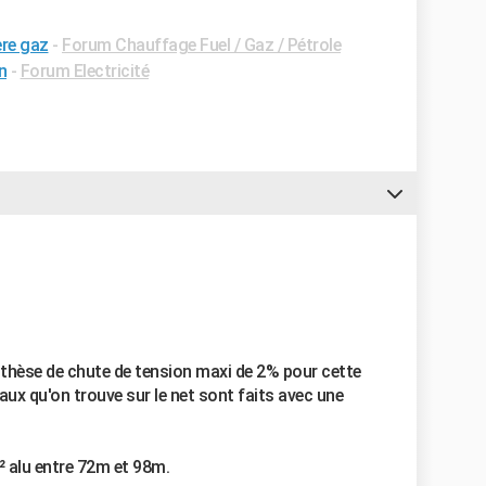
ère gaz
-
Forum Chauffage Fuel / Gaz / Pétrole
n
-
Forum Electricité
thèse de chute de tension maxi de 2% pour cette
eaux qu'on trouve sur le net sont faits avec une
² alu entre 72m et 98m.