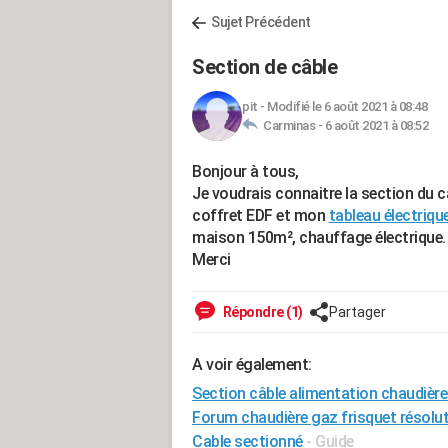
Sujet Précédent
Section de câble
pit
-
Modifié le 6 août 2021 à 08:48
Carminas -
6 août 2021 à 08:52
Bonjour à tous,
Je voudrais connaitre la section du câ
coffret EDF et mon
tableau électriqu
maison 150m², chauffage électrique. 
Merci
Répondre (1)
Partager
A voir également:
Section câble alimentation chaudièr
Forum chaudière gaz frisquet résolu
Cable sectionné
- Guide