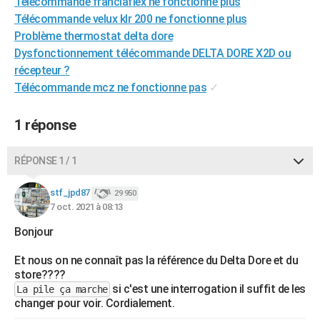
Télécommande franciaflex ne fonctionne plus
City break
Voyage de noces
Climat
Destinations
Voyage nature
Forum
+
PHOTO
Télécommande velux klr 200 ne fonctionne plus
Problème thermostat delta dore
GUIDES D'ACHAT
Dysfonctionnement télécommande DELTA DORE X2D ou
récepteur ?
BONS PLANS
Télécommande mcz ne fonctionne pas
✓
CARTE DE VOEUX
1 réponse
Carte Bonne année
Carte Pâques
Carte de Noël
Carte Saint-Valentin
Carte d'anniversaire
DICTIONNAIRE
Biographies
Expressions
Dictionnaire
Citations
Proverbes
RÉPONSE 1 / 1
PROGRAMME TV
COPAINS D'AVANT
stf_jpd87
29 950
7 oct. 2021 à 08:13
Se connecter
Collèges
Universités
Service militaire
S'inscrire
Lycées
Primaires
Entreprises
Avis de recherche
AVIS DE DÉCÈS
Bonjour
FORUM
Et nous on ne connaît pas la référence du Delta Dore et du
store????
Lifestyle
Sport
Television
Cinema
Bricolage
Culture
Auto
Voyage
si c'est une interrogation il suffit de les
La pile ça marche
changer pour voir. Cordialement.