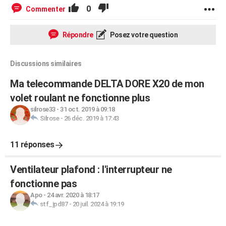
0
Commenter
Répondre
Posez votre question
Discussions similaires
Ma telecommande DELTA DORE X20 de mon
volet roulant ne fonctionne plus
silrose33
-
31 oct. 2019 à 09:18
Silrose
-
26 déc. 2019 à 17:43
11 réponses
Ventilateur plafond : l'interrupteur ne
fonctionne pas
Apo
-
24 avr. 2020 à 18:17
stf_jpd87
-
20 juil. 2024 à 19:19