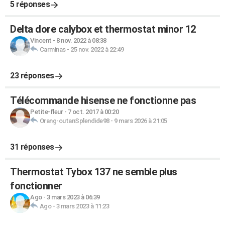
5 réponses
Delta dore calybox et thermostat minor 12
Vincent
-
8 nov. 2022 à 08:38
Carminas
-
25 nov. 2022 à 22:49
23 réponses
Télécommande hisense ne fonctionne pas
Petite-fleur
-
7 oct. 2017 à 00:20
Orang-outanSplendide98
-
9 mars 2026 à 21:05
31 réponses
Thermostat Tybox 137 ne semble plus
fonctionner
Ago
-
3 mars 2023 à 06:39
Ago
-
3 mars 2023 à 11:23