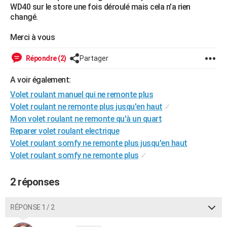
WD40 sur le store une fois déroulé mais cela n'a rien
City break
Voyage de noces
Climat
Destinations
Voyage nature
Forum
+
PHOTO
changé.
GUIDES D'ACHAT
Merci à vous
BONS PLANS
Répondre (2)
Partager
CARTE DE VOEUX
A voir également:
Carte Bonne année
Carte Pâques
Carte de Noël
Carte Saint-Valentin
Carte d'anniversaire
Volet roulant manuel qui ne remonte plus
DICTIONNAIRE
Volet roulant ne remonte plus jusqu'en haut
✓
Biographies
Expressions
Dictionnaire
Citations
Proverbes
PROGRAMME TV
Mon volet roulant ne remonte qu'à un quart
Reparer volet roulant electrique
COPAINS D'AVANT
Volet roulant somfy ne remonte plus jusqu'en haut
Se connecter
Collèges
Universités
Service militaire
S'inscrire
Lycées
Primaires
Entreprises
Avis de recherche
Volet roulant somfy ne remonte plus
✓
AVIS DE DÉCÈS
FORUM
2 réponses
Lifestyle
Sport
Television
Cinema
Bricolage
Culture
Auto
Voyage
RÉPONSE 1 / 2