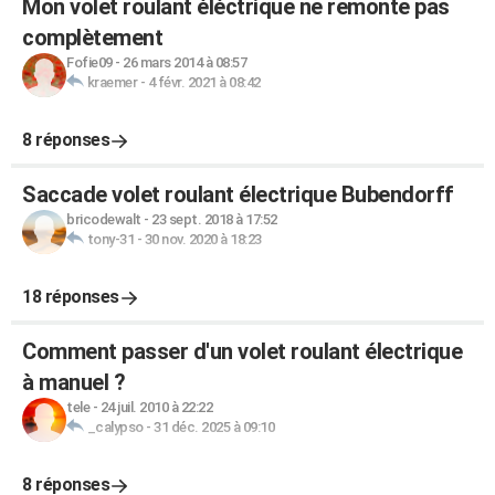
Mon volet roulant éléctrique ne remonte pas
complètement
Fofie09
-
26 mars 2014 à 08:57
kraemer
-
4 févr. 2021 à 08:42
8 réponses
Saccade volet roulant électrique Bubendorff
bricodewalt
-
23 sept. 2018 à 17:52
tony-31
-
30 nov. 2020 à 18:23
18 réponses
Comment passer d'un volet roulant électrique
à manuel ?
tele
-
24 juil. 2010 à 22:22
_calypso
-
31 déc. 2025 à 09:10
8 réponses