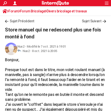
ACTUALITÉS
Forum
Forum Bricolage
Connexion
Divers bricolage et travaux
S'inscrire
Rechercher
Société
Education
Villes
Politique
Faits Divers
Monde
+
SPORT
Sujet Précédent
Sujet Suivant
Football
Cyclisme
Forum
Coupe du monde 2026
Tennis
Rugby
CULTURE
Store manuel qui ne redescend plus une fois
TNT
Cinéma
Musique
Programme TV
Streaming
Sorties cinéma
+
monté à fond
FINANCE
Impôts
Immobilier
Banque
Crédit
Retraite
Epargne
Risques naturels par ville
Assurance
AUTO
Nux2
-
Modifié le 7 oct. 2021 à 19:01
Nux2 -
8 oct. 2021 à 20:05
Réserver un essai
Berlines
Forum auto
Essais
Citadines
SUV
+
HIGH-TECH
Bonjour,
Meilleur smartphone
Ordinateurs
Guide high-tech
Mobiles
Internet
Jeux vidéo
+
BRICOLAGE
Presque tout est dans le titre, mon volet roulant manuel (à
manivelle, pas à sangle) n'arrive plus à descendre lorsqu'on
Aménagement intérieur
Cuisine
Jardinage
+
Forum
Extérieur
Salle de bains
Rangement
WEEK-END
l'a remonté à fond, il faut beaucoup l'aider en le tirant et en
insistant pour qu'il redescende, la manivelle tourne dans le
Escapades
Expositions
Week-end nature
Guides de France
Patrimoine
Musées
+
LIFESTYLE
vide.
Tant qu'on ne le remonte pas en butée il monte et descend
Bien-être
Mode
+
Art de vivre
Loisirs
Modes de vie
SANTE
sans problème.
J'ai ouvert le "coffret" dans lequel le store s'enroule je n'ai
Guide de la santé
Médicaments
+
Alimentation
Maladies
Sommeil
VOYAGE
rien vu de suspect... J'ai également dépoussiéré et mis du