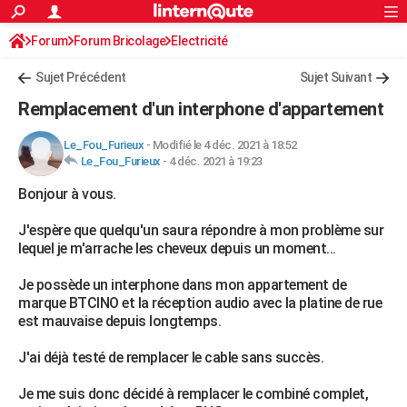
ACTUALITÉS
Forum
Forum Bricolage
Connexion
Electricité
S'inscrire
Rechercher
Société
Education
Villes
Politique
Faits Divers
Monde
+
SPORT
Sujet Précédent
Sujet Suivant
Football
Cyclisme
Forum
Coupe du monde 2026
Tennis
Rugby
CULTURE
Remplacement d'un interphone d'appartement
TNT
Cinéma
Musique
Programme TV
Streaming
Sorties cinéma
+
FINANCE
Le_Fou_Furieux
-
Modifié le 4 déc. 2021 à 18:52
Le_Fou_Furieux
-
4 déc. 2021 à 19:23
Impôts
Immobilier
Banque
Crédit
Retraite
Epargne
Risques naturels par ville
Assurance
AUTO
Bonjour à vous.
Réserver un essai
Berlines
Forum auto
Essais
Citadines
SUV
+
HIGH-TECH
J'espère que quelqu'un saura répondre à mon problème sur
Meilleur smartphone
Ordinateurs
Guide high-tech
Mobiles
Internet
Jeux vidéo
+
BRICOLAGE
lequel je m'arrache les cheveux depuis un moment...
Aménagement intérieur
Cuisine
Jardinage
+
Forum
Extérieur
Salle de bains
Rangement
WEEK-END
Je possède un interphone dans mon appartement de
marque BTCINO et la réception audio avec la platine de rue
Escapades
Expositions
Week-end nature
Guides de France
Patrimoine
Musées
+
LIFESTYLE
est mauvaise depuis longtemps.
Bien-être
Mode
+
Art de vivre
Loisirs
Modes de vie
SANTE
J'ai déjà testé de remplacer le cable sans succès.
Guide de la santé
Médicaments
+
Alimentation
Maladies
Sommeil
VOYAGE
Je me suis donc décidé à remplacer le combiné complet,