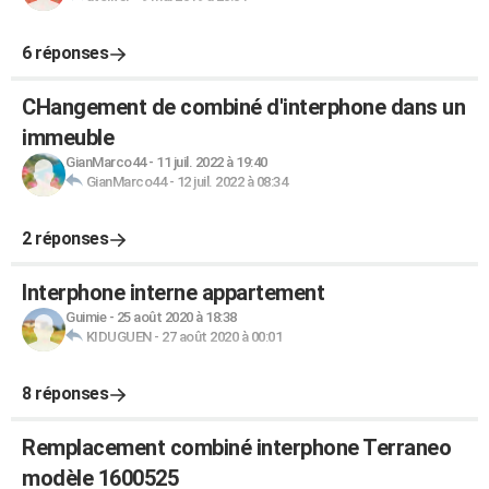
6 réponses
CHangement de combiné d'interphone dans un
immeuble
GianMarco44
-
11 juil. 2022 à 19:40
GianMarco44
-
12 juil. 2022 à 08:34
2 réponses
Interphone interne appartement
Guimie
-
25 août 2020 à 18:38
KIDUGUEN
-
27 août 2020 à 00:01
8 réponses
Remplacement combiné interphone Terraneo
modèle 1600525