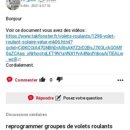
29 844
6 déc. 2021 à 07:10
Bonjour
Voir ce document vous avez des vidéos :
https://www.takfonster.fr/volets-roulants/1298-volet-
roulant-solaire-velux-mk06.html?
gclid=Cj0KCQiA47GNBhDrARIsAKfZ2rD2BsJ7XQLrAGOMf
0aZCApq_xNrhootqLET9N1aVNX1fyA4NxdYdicaAiTlEALw
_wcB
Cordialement.
0
Commenter
Répondre
Posez votre question
Discussions similaires
reprogrammer groupes de volets roulants