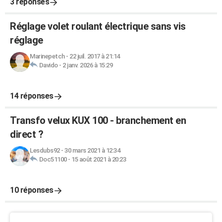
3 réponses
Réglage volet roulant électrique sans vis
réglage
Marinepetch
-
22 juil. 2017 à 21:14
Davido
-
2 janv. 2026 à 15:29
14 réponses
Transfo velux KUX 100 - branchement en
direct ?
Lesdubs92
-
30 mars 2021 à 12:34
Doc51100
-
15 août 2021 à 20:23
10 réponses