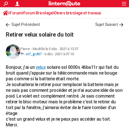
ACTUALITÉS
Forum
Forum Bricolage
Connexion
Divers bricolage et travaux
S'inscrire
Rechercher
Société
Education
Villes
Politique
Faits Divers
Monde
+
SPORT
Sujet Précédent
Sujet Suivant
Football
Cyclisme
Forum
Coupe du monde 2026
Tennis
Rugby
CULTURE
Retirer velux solaire du toit
TNT
Cinéma
Musique
Programme TV
Streaming
Sorties cinéma
+
FINANCE
Pierre
-
Modifié le 5 déc. 2021 à 13:37
Impôts
Immobilier
Banque
Crédit
Retraite
Epargne
Risques naturels par ville
Assurance
AUTO
stf_jpd87
-
6 déc. 2021 à 07:10
Réserver un essai
Berlines
Forum auto
Essais
Citadines
SUV
+
HIGH-TECH
Bonjour, j'ai un
velux
solaire ssl 0000s 46ba11r qui fait du
bruit quand j'appuie sur la télécommande mais ne bouge
Meilleur smartphone
Ordinateurs
Guide high-tech
Mobiles
Internet
Jeux vidéo
+
BRICOLAGE
pas comme si la batterie était morte.
Je souhaiterai le retirer pour remplacer la batterie mais je
Aménagement intérieur
Cuisine
Jardinage
+
Forum
Extérieur
Salle de bains
Rangement
WEEK-END
ne sais pas comment procéder et je n'ai aucune idée de son
poid. Le volet est complément rentré. Je sais comment
Escapades
Expositions
Week-end nature
Guides de France
Patrimoine
Musées
+
LIFESTYLE
retirer le bloc moteur mais le problème c'est le retirer du
toit par la fenêtre, j'aimerai éviter de le faire tomber d'un
Bien-être
Mode
+
Art de vivre
Loisirs
Modes de vie
SANTE
étage.
c'est un grand velux et je ne peux pas accéder au toit.
Guide de la santé
Médicaments
+
Alimentation
Maladies
Sommeil
VOYAGE
Merci.