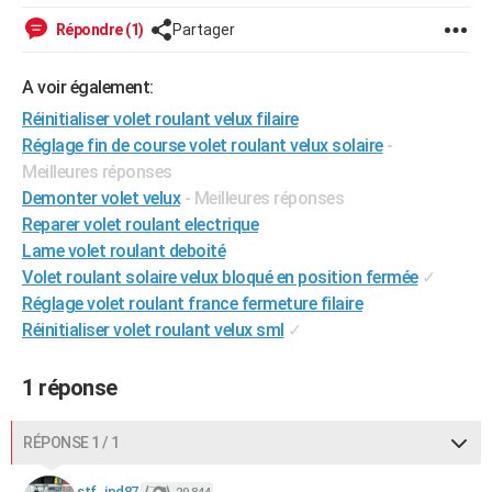
City break
Voyage de noces
Climat
Destinations
Voyage nature
Forum
+
PHOTO
Répondre (1)
Partager
GUIDES D'ACHAT
A voir également:
BONS PLANS
Réinitialiser volet roulant velux filaire
Réglage fin de course volet roulant velux solaire
-
CARTE DE VOEUX
Meilleures réponses
Demonter volet velux
- Meilleures réponses
Carte Bonne année
Carte Pâques
Carte de Noël
Carte Saint-Valentin
Carte d'anniversaire
DICTIONNAIRE
Reparer volet roulant electrique
Biographies
Expressions
Dictionnaire
Citations
Proverbes
PROGRAMME TV
Lame volet roulant deboité
Volet roulant solaire velux bloqué en position fermée
✓
COPAINS D'AVANT
Réglage volet roulant france fermeture filaire
Réinitialiser volet roulant velux sml
✓
Se connecter
Collèges
Universités
Service militaire
S'inscrire
Lycées
Primaires
Entreprises
Avis de recherche
AVIS DE DÉCÈS
FORUM
1 réponse
Lifestyle
Sport
Television
Cinema
Bricolage
Culture
Auto
Voyage
RÉPONSE 1 / 1
stf_jpd87