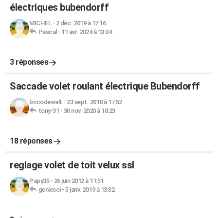
électriques bubendorff
MICHEL
-
2 déc. 2019 à 17:16
Pascal
-
11 avr. 2024 à 13:04
3 réponses
Saccade volet roulant électrique Bubendorff
bricodewalt
-
23 sept. 2018 à 17:52
tony-31
-
30 nov. 2020 à 18:23
18 réponses
reglage volet de toit velux ssl
Papy35
-
26 juin 2012 à 11:51
geniesol
-
5 janv. 2019 à 13:32