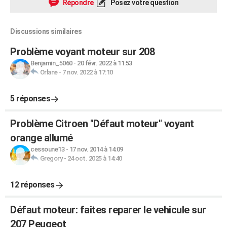
Répondre
Posez votre question
Discussions similaires
Problème voyant moteur sur 208
Benjamin_5060
-
20 févr. 2022 à 11:53
Orlane
-
7 nov. 2022 à 17:10
5 réponses
Problème Citroen "Défaut moteur" voyant
orange allumé
cessoune13
-
17 nov. 2014 à 14:09
Gregory
-
24 oct. 2025 à 14:40
12 réponses
Défaut moteur: faites reparer le vehicule sur
207 Peugeot