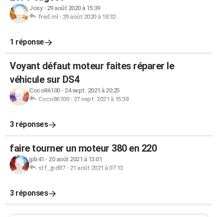
Josy
-
29 août 2020 à 15:39
fred.ml
-
29 août 2020 à 18:32
1 réponse
Voyant défaut moteur faites réparer le
véhicule sur DS4
Coco86100
-
24 sept. 2021 à 20:25
Coco86100
-
27 sept. 2021 à 15:38
3 réponses
faire tourner un moteur 380 en 220
jpb41
-
20 août 2021 à 13:01
stf_jpd87
-
21 août 2021 à 07:13
3 réponses