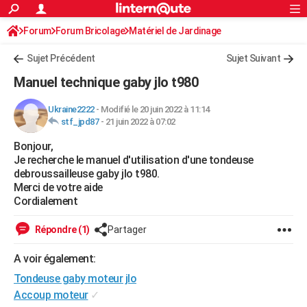
ACTUALITÉS
Forum
Forum Bricolage
Connexion
Matériel de Jardinage
S'inscrire
Rechercher
Société
Education
Villes
Politique
Faits Divers
Monde
+
SPORT
Sujet Précédent
Sujet Suivant
Football
Cyclisme
Forum
Coupe du monde 2026
Tennis
Rugby
CULTURE
Manuel technique gaby jlo t980
TNT
Cinéma
Musique
Programme TV
Streaming
Sorties cinéma
+
FINANCE
Ukraine2222
-
Modifié le 20 juin 2022 à 11:14
stf_jpd87
-
21 juin 2022 à 07:02
Impôts
Immobilier
Banque
Crédit
Retraite
Epargne
Risques naturels par ville
Assurance
AUTO
Bonjour,
Réserver un essai
Berlines
Forum auto
Essais
Citadines
SUV
+
HIGH-TECH
Je recherche le manuel d'utilisation d'une tondeuse
debroussailleuse gaby jlo t980.
Meilleur smartphone
Ordinateurs
Guide high-tech
Mobiles
Internet
Jeux vidéo
+
BRICOLAGE
Merci de votre aide
Cordialement
Aménagement intérieur
Cuisine
Jardinage
+
Forum
Extérieur
Salle de bains
Rangement
WEEK-END
Répondre (1)
Partager
Escapades
Expositions
Week-end nature
Guides de France
Patrimoine
Musées
+
LIFESTYLE
A voir également:
Bien-être
Mode
+
Art de vivre
Loisirs
Modes de vie
SANTE
Tondeuse gaby moteur jlo
Guide de la santé
Médicaments
+
Alimentation
Maladies
Sommeil
Accoup moteur
✓
VOYAGE