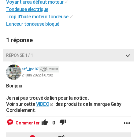
Voyant urea défaut moteur
✓
City break
Voyage de noces
Climat
Destinations
Voyage nature
Forum
+
PHOTO
Tondeuse electrique
Trop d'huile moteur tondeuse
✓
GUIDES D'ACHAT
Lanceur tondeuse bloqué
BONS PLANS
1 réponse
CARTE DE VOEUX
Carte Bonne année
Carte Pâques
Carte de Noël
Carte Saint-Valentin
Carte d'anniversaire
RÉPONSE 1 / 1
DICTIONNAIRE
Biographies
Expressions
Dictionnaire
Citations
Proverbes
stf_jpd87
PROGRAMME TV
29 891
21 juin 2022 à 07:02
COPAINS D'AVANT
Bonjour
Se connecter
Collèges
Universités
Service militaire
S'inscrire
Lycées
Primaires
Entreprises
Avis de recherche
AVIS DE DÉCÈS
Je n'ai pas trouvé de lien pour la notice .
Voir sur cette
VIDEO
des produits de la marque Gaby
FORUM
Cordialement.
Lifestyle
Sport
Television
Cinema
Bricolage
Culture
Auto
Voyage
0
Commenter