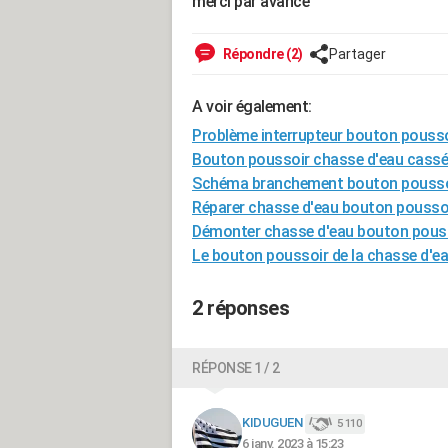
merci par avance
Répondre (2)
Partager
A voir également:
Problème interrupteur bouton pousso
Bouton poussoir chasse d'eau cassé
Schéma branchement bouton poussoi
Réparer chasse d'eau bouton pousso
Démonter chasse d'eau bouton pous
Le bouton poussoir de la chasse d'ea
2 réponses
RÉPONSE 1 / 2
KIDUGUEN
5 110
6 janv. 2023 à 15:23