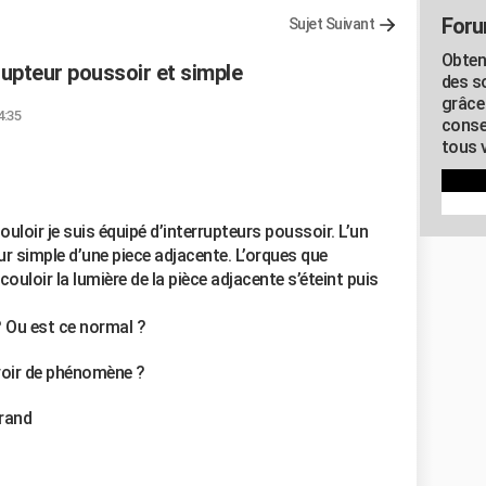
Foru
Sujet Suivant
Obten
upteur poussoir et simple
des s
grâce
4:35
conse
tous v
uloir je suis équipé d’interrupteurs poussoir. L’un
r simple d’une piece adjacente. L’orques que
couloir la lumière de la pièce adjacente s’éteint puis
 Ou est ce normal ?
voir de phénomène ?
grand