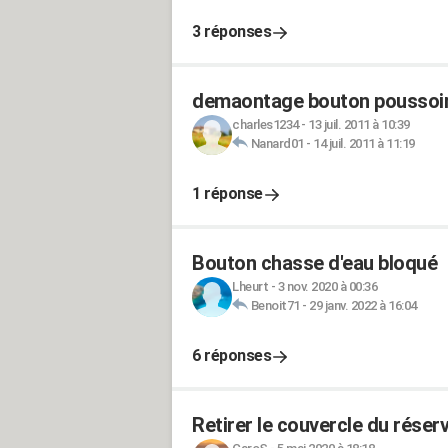
3 réponses
demaontage bouton poussoir
charles1234
-
13 juil. 2011 à 10:39
Nanard01
-
14 juil. 2011 à 11:19
1 réponse
Bouton chasse d'eau bloqué
Lheurt
-
3 nov. 2020 à 00:36
Benoit71
-
29 janv. 2022 à 16:04
6 réponses
Retirer le couvercle du réserv