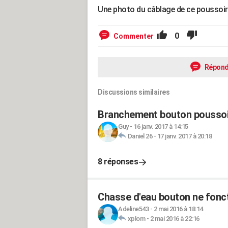
Une photo du câblage de ce poussoir 
0
Commenter
Répond
Discussions similaires
Branchement bouton poussoi
Guy
-
16 janv. 2017 à 14:15
Daniel 26
-
17 janv. 2017 à 20:18
8 réponses
Chasse d'eau bouton ne fonc
Adeline543
-
2 mai 2016 à 18:14
xplom
-
2 mai 2016 à 22:16