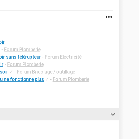
ir
-
Forum Plomberie
r sans télérupteur
-
Forum Electricité
ir
-
Forum Plomberie
soir
✓
-
Forum Bricolage / outillage
u ne fonctionne plus
✓
-
Forum Plomberie