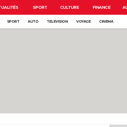
TUALITÉS
SPORT
CULTURE
FINANCE
A
SPORT
AUTO
TELEVISION
VOYAGE
CINEMA