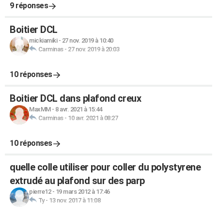
9 réponses
Boitier DCL
mickiamiki
-
27 nov. 2019 à 10:40
Carminas
-
27 nov. 2019 à 20:03
10 réponses
Boitier DCL dans plafond creux
MaxMM
-
8 avr. 2021 à 15:44
Carminas
-
10 avr. 2021 à 08:27
10 réponses
quelle colle utiliser pour coller du polystyrene
extrudé au plafond sur des parp
pierre12
-
19 mars 2012 à 17:46
Ty
-
13 nov. 2017 à 11:08