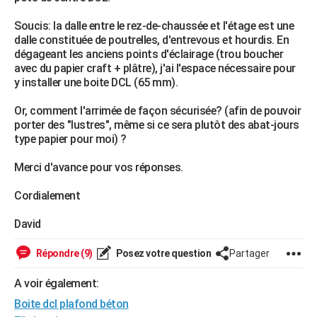
City break
Voyage de noces
Climat
Destinations
Voyage nature
Forum
+
PHOTO
Soucis: la dalle entre le rez-de-chaussée et l'étage est une
dalle constituée de poutrelles, d'entrevous et hourdis. En
GUIDES D'ACHAT
dégageant les anciens points d'éclairage (trou boucher
avec du papier craft + plâtre), j'ai l'espace nécessaire pour
BONS PLANS
y installer une boite DCL (65 mm).
CARTE DE VOEUX
Or, comment l'arrimée de façon sécurisée? (afin de pouvoir
porter des "lustres", même si ce sera plutôt des abat-jours
Carte Bonne année
Carte Pâques
Carte de Noël
Carte Saint-Valentin
Carte d'anniversaire
DICTIONNAIRE
type papier pour moi) ?
Biographies
Expressions
Dictionnaire
Citations
Proverbes
PROGRAMME TV
Merci d'avance pour vos réponses.
COPAINS D'AVANT
Cordialement
Se connecter
Collèges
Universités
Service militaire
S'inscrire
Lycées
Primaires
Entreprises
Avis de recherche
AVIS DE DÉCÈS
David
FORUM
Répondre (9)
Posez votre question
Partager
Lifestyle
Sport
Television
Cinema
Bricolage
Culture
Auto
Voyage
A voir également:
Boite dcl plafond béton