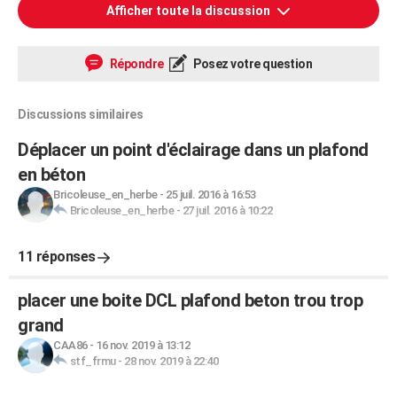
Afficher toute la discussion
Répondre
Posez votre question
Discussions similaires
Déplacer un point d'éclairage dans un plafond
en béton
Bricoleuse_en_herbe
-
25 juil. 2016 à 16:53
Bricoleuse_en_herbe
-
27 juil. 2016 à 10:22
11 réponses
placer une boite DCL plafond beton trou trop
grand
CAA86
-
16 nov. 2019 à 13:12
stf_frmu
-
28 nov. 2019 à 22:40