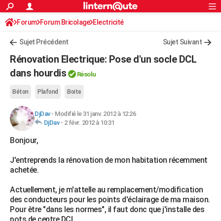
ACTUALITÉS
Forum
Forum Bricolage
Connexion
Electricité
S'inscrire
Rechercher
Société
Education
Villes
Politique
Faits Divers
Monde
+
SPORT
Sujet Précédent
Sujet Suivant
Football
Cyclisme
Forum
Coupe du monde 2026
Tennis
Rugby
CULTURE
Rénovation Electrique: Pose d'un socle DCL
TNT
Cinéma
Musique
Programme TV
Streaming
Sorties cinéma
+
dans hourdis
FINANCE
Résolu
Impôts
Immobilier
Banque
Crédit
Retraite
Epargne
Risques naturels par ville
Assurance
AUTO
Béton
Plafond
Boite
Réserver un essai
Berlines
Forum auto
Essais
Citadines
SUV
+
HIGH-TECH
DjDav
-
Modifié le 31 janv. 2012 à 12:26
DjDav
-
2 févr. 2012 à 10:31
Meilleur smartphone
Ordinateurs
Guide high-tech
Mobiles
Internet
Jeux vidéo
+
BRICOLAGE
Bonjour,
Aménagement intérieur
Cuisine
Jardinage
+
Forum
Extérieur
Salle de bains
Rangement
WEEK-END
J'entreprends la rénovation de mon habitation récemment
achetée.
Escapades
Expositions
Week-end nature
Guides de France
Patrimoine
Musées
+
LIFESTYLE
Actuellement, je m'attelle au remplacement/modification
Bien-être
Mode
+
Art de vivre
Loisirs
Modes de vie
SANTE
des conducteurs pour les points d'éclairage de ma maison.
Pour être "dans les normes", il faut donc que j'installe des
Guide de la santé
Médicaments
+
Alimentation
Maladies
Sommeil
VOYAGE
pots de centre DCL.