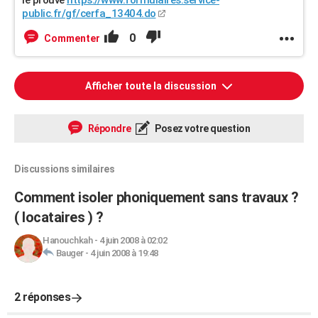
le prouve
https://www.formulaires.service-
public.fr/gf/cerfa_13404.do
0
Commenter
Afficher toute la discussion
Répondre
Posez votre question
Discussions similaires
Comment isoler phoniquement sans travaux ?
( locataires ) ?
Hanouchkah
-
4 juin 2008 à 02:02
Bauger
-
4 juin 2008 à 19:48
2 réponses