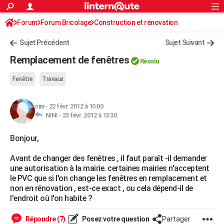
ACTUALITÉS
Forum
Forum Bricolage
Connexion
Construction et rénovation
S'inscrire
Rechercher
Société
Education
Villes
Politique
Faits Divers
Monde
+
SPORT
Sujet Précédent
Sujet Suivant
Football
Cyclisme
Forum
Coupe du monde 2026
Tennis
Rugby
CULTURE
Remplacement de fenêtres
Résolu
TNT
Cinéma
Musique
Programme TV
Streaming
Sorties cinéma
+
FINANCE
Fenêtre
Travaux
Impôts
Immobilier
Banque
Crédit
Retraite
Epargne
Risques naturels par ville
Assurance
AUTO
nini
-
22 févr. 2012 à 10:00
Réserver un essai
Berlines
Forum auto
Essais
Citadines
SUV
+
HIGH-TECH
NINI -
23 févr. 2012 à 13:30
Meilleur smartphone
Ordinateurs
Guide high-tech
Mobiles
Internet
Jeux vidéo
+
BRICOLAGE
Bonjour,
Aménagement intérieur
Cuisine
Jardinage
+
Forum
Extérieur
Salle de bains
Rangement
WEEK-END
Avant de changer des fenêtres , il faut paraît -il demander
une autorisation à la mairie. certaines mairies n'acceptent
Escapades
Expositions
Week-end nature
Guides de France
Patrimoine
Musées
+
LIFESTYLE
le PVC que si l'on change les fenêtres en remplacement et
non en rénovation , est-ce exact , ou cela dépend-il de
Bien-être
Mode
+
Art de vivre
Loisirs
Modes de vie
SANTE
l'endroit où l'on habite ?
Guide de la santé
Médicaments
+
Alimentation
Maladies
Sommeil
VOYAGE
Répondre (7)
Posez votre question
Partager