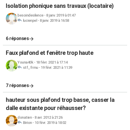
Isolation phonique sans travaux (locataire)
besoindesilence
-
8 janv. 2019 à 01:47
lucienpel
-
8 janv. 2019 à 16:58
6 réponses
Faux plafond et fenêtre trop haute
Youna40k
-
18 févr. 2021 à 17:14
stf_frmu
-
19 févr. 2021 à 11:39
7 réponses
hauteur sous plafond trop basse, casser la
dalle existante pour réhausser?
donatien
-
8 avr. 2012 à 21:26
Birion
-
10 févr. 2019 à 18:02