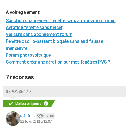
City break
Voyage de noces
Climat
Destinations
Voyage nature
Forum
+
PHOTO
A voir également:
GUIDES D'ACHAT
Sanction changement fenêtre sans autorisation forum
Aération fenêtre sans percer
BONS PLANS
Verisure sans abonnement forum
Fenêtre oscillo-battant bloquée sans anti fausse
CARTE DE VOEUX
manœuvre
✓
Carte Bonne année
Carte Pâques
Carte de Noël
Carte Saint-Valentin
Carte d'anniversaire
DICTIONNAIRE
Forum photovoltaique
Comment créer une aération sur mes fenêtres PVC ?
Biographies
Expressions
Dictionnaire
Citations
Proverbes
PROGRAMME TV
7 réponses
COPAINS D'AVANT
Se connecter
Collèges
Universités
Service militaire
S'inscrire
Lycées
Primaires
Entreprises
Avis de recherche
AVIS DE DÉCÈS
RÉPONSE 1 / 7
FORUM
Meilleure réponse
Lifestyle
Sport
Television
Cinema
Bricolage
Culture
Auto
Voyage
stf_frmu
12 460
22 févr. 2012 à 12:07