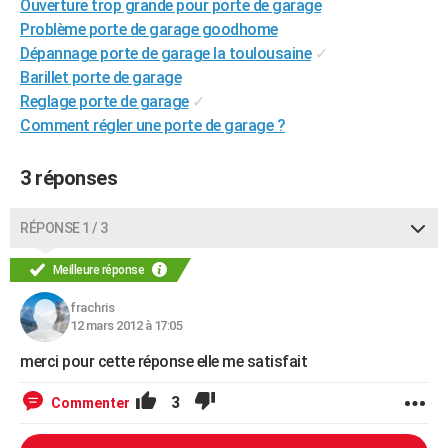
Ouverture trop grande pour porte de garage
City break
Voyage de noces
Climat
Destinations
Voyage nature
Forum
+
PHOTO
Problème porte de garage goodhome
Dépannage porte de garage la toulousaine
✓
GUIDES D'ACHAT
Barillet porte de garage
Reglage porte de garage
✓
BONS PLANS
Comment régler une porte de garage ?
CARTE DE VOEUX
3 réponses
Carte Bonne année
Carte Pâques
Carte de Noël
Carte Saint-Valentin
Carte d'anniversaire
DICTIONNAIRE
Biographies
Expressions
Dictionnaire
Citations
Proverbes
PROGRAMME TV
RÉPONSE 1 / 3
COPAINS D'AVANT
Meilleure réponse
Se connecter
Collèges
Universités
Service militaire
S'inscrire
Lycées
Primaires
Entreprises
Avis de recherche
AVIS DE DÉCÈS
frachris
12 mars 2012 à 17:05
FORUM
merci pour cette réponse elle me satisfait
Lifestyle
Sport
Television
Cinema
Bricolage
Culture
Auto
Voyage
3
Commenter