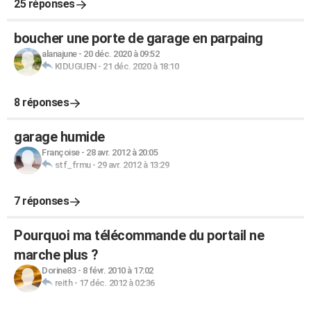
25 réponses
boucher une porte de garage en parpaing
alanajune
-
20 déc. 2020 à 09:52
KIDUGUEN
-
21 déc. 2020 à 18:10
8 réponses
garage humide
Françoise
-
28 avr. 2012 à 20:05
stf_frmu
-
29 avr. 2012 à 13:29
7 réponses
Pourquoi ma télécommande du portail ne
marche plus ?
Dorine83
-
8 févr. 2010 à 17:02
reith
-
17 déc. 2012 à 02:36