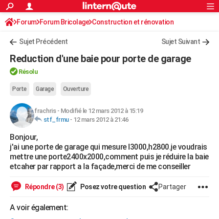
ACTUALITÉS
Forum
Forum Bricolage
Connexion
Construction et rénovation
S'inscrire
Rechercher
Société
Education
Villes
Politique
Faits Divers
Monde
+
SPORT
Sujet Précédent
Sujet Suivant
Football
Cyclisme
Forum
Coupe du monde 2026
Tennis
Rugby
CULTURE
Reduction d'une baie pour porte de garage
TNT
Cinéma
Musique
Programme TV
Streaming
Sorties cinéma
+
FINANCE
Résolu
Impôts
Immobilier
Banque
Crédit
Retraite
Epargne
Risques naturels par ville
Assurance
Porte
Garage
Ouverture
AUTO
Réserver un essai
Berlines
Forum auto
Essais
Citadines
SUV
+
HIGH-TECH
frachris
-
Modifié le 12 mars 2012 à 15:19
stf_frmu
-
12 mars 2012 à 21:46
Meilleur smartphone
Ordinateurs
Guide high-tech
Mobiles
Internet
Jeux vidéo
+
BRICOLAGE
Bonjour,
j'ai une porte de garage qui mesure l3000,h2800.je voudrais
Aménagement intérieur
Cuisine
Jardinage
+
Forum
Extérieur
Salle de bains
Rangement
WEEK-END
mettre une porte2400x2000,comment puis je réduire la baie
etcaher par rapport a la façade,merci de me conseiller
Escapades
Expositions
Week-end nature
Guides de France
Patrimoine
Musées
+
LIFESTYLE
Répondre (3)
Posez votre question
Partager
Bien-être
Mode
+
Art de vivre
Loisirs
Modes de vie
SANTE
A voir également:
Guide de la santé
Médicaments
+
Alimentation
Maladies
Sommeil
VOYAGE