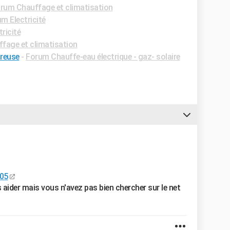
rum Chauffage et climatisation
m Electricité
ricité
fage et climatisation
reuse
-
Forum Chauffe-eau électrique - gaz- solaire
05
s aider mais vous n'avez pas bien chercher sur le net