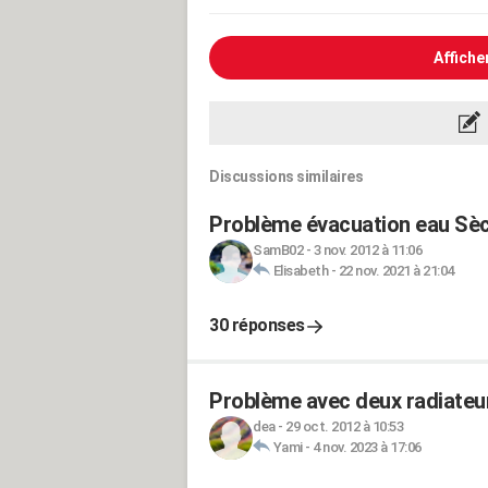
Affiche
Discussions similaires
Problème évacuation eau Sèc
SamB02
-
3 nov. 2012 à 11:06
Elisabeth
-
22 nov. 2021 à 21:04
30 réponses
Problème avec deux radiateur
dea
-
29 oct. 2012 à 10:53
Yami
-
4 nov. 2023 à 17:06