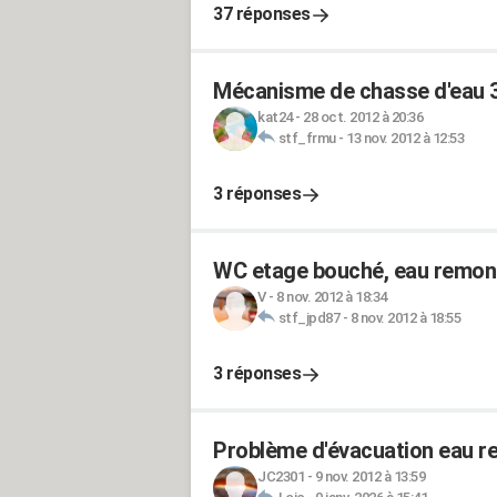
37 réponses
Mécanisme de chasse d'eau 3
kat24
-
28 oct. 2012 à 20:36
stf_frmu
-
13 nov. 2012 à 12:53
3 réponses
WC etage bouché, eau remont
V
-
8 nov. 2012 à 18:34
stf_jpd87
-
8 nov. 2012 à 18:55
3 réponses
Problème d'évacuation eau r
JC2301
-
9 nov. 2012 à 13:59