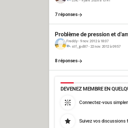
Loic
-
9 janv. 2026 à 15:41
7 réponses
Problème de pression et d'
Freddy
-
9 nov. 2012 à 18:07
stf_jpd87
-
22 nov. 2012 à 09:57
8 réponses
DEVENEZ MEMBRE EN QUELQ
Connectez-vous simpleme
Suivez vos discussions 