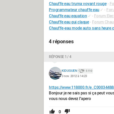
Chauffe eau truma voyant rouge
-
Fo
Programmateur chauffe eau
✓
-
Foru
Chauffe eau equation
✓
-
Forum Elect
Chauffe eau qui claque
-
Forum Chauf
Chauffe-eau mode auto sans heure c
4 réponses
RÉPONSE 1 / 4
KIDUGUEN
5 110
3 nov. 2012 à 14:23
https://www.118000.fr/e_C00034488
Bonjour je ne sais pas si ça peut vou
vous nous devez l'apero
0