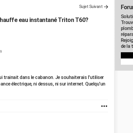
Foru
Sujet Suivant
Solut
chauffe eau instantané Triton T60?
Trouv
plomb
répar
Rejoi
de la 
9
 trainait dans le cabanon. Je souhaiterais l'utiliser
sance électrique, ni dessus, ni sur internet. Quelqu'un