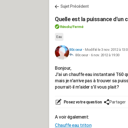
Sujet Précédent
Quelle est la puissance d'un 
Résolu/Fermé
Eau
80coeur
-
Modifié le 3 nov. 2012 à 13:0
80coeur -
6 nov. 2012 à 19:30
Bonjour,
J'ai un chauffe eau instantané T60 qui
mais je n'arrive pas à trouver sa puis
pourrait-il m'aider s'il vous plait?
Posez votre question
Partager
A voir également:
Chauffe eau triton