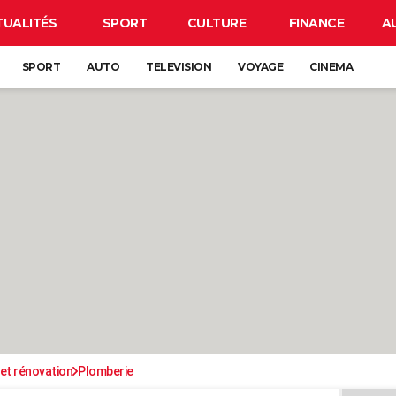
TUALITÉS
SPORT
CULTURE
FINANCE
A
SPORT
AUTO
TELEVISION
VOYAGE
CINEMA
et rénovation
Plomberie