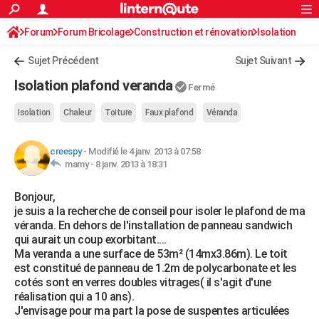
ACTUALITÉS
Forum
Forum Bricolage
Connexion
Construction et rénovation
S'inscrire
Isolation
Rechercher
Société
Education
Villes
Politique
Faits Divers
Monde
+
SPORT
Sujet Précédent
Sujet Suivant
Football
Cyclisme
Forum
Coupe du monde 2026
Tennis
Rugby
CULTURE
Isolation plafond veranda
Fermé
TNT
Cinéma
Musique
Programme TV
Streaming
Sorties cinéma
+
FINANCE
Isolation
Chaleur
Toiture
Faux plafond
Véranda
Impôts
Immobilier
Banque
Crédit
Retraite
Epargne
Risques naturels par ville
Assurance
AUTO
creespy
-
Modifié le 4 janv. 2013 à 07:58
Réserver un essai
Berlines
Forum auto
Essais
Citadines
SUV
+
HIGH-TECH
mamy -
8 janv. 2013 à 18:31
Meilleur smartphone
Ordinateurs
Guide high-tech
Mobiles
Internet
Jeux vidéo
+
BRICOLAGE
Bonjour,
je suis a la recherche de conseil pour isoler le plafond de ma
Aménagement intérieur
Cuisine
Jardinage
+
Forum
Extérieur
Salle de bains
Rangement
WEEK-END
véranda. En dehors de l'installation de panneau sandwich
qui aurait un coup exorbitant....
Escapades
Expositions
Week-end nature
Guides de France
Patrimoine
Musées
+
LIFESTYLE
Ma veranda a une surface de 53m² (14mx3.86m). Le toit
est constitué de panneau de 1.2m de polycarbonate et les
Bien-être
Mode
+
Art de vivre
Loisirs
Modes de vie
SANTE
cotés sont en verres doubles vitrages( il s'agit d'une
réalisation qui a 10 ans).
Guide de la santé
Médicaments
+
Alimentation
Maladies
Sommeil
VOYAGE
J'envisage pour ma part la pose de suspentes articulées