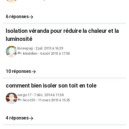
6 réponses
Isolation véranda pour réduire la chaleur et la
luminosité
linceepag
-
2 juil. 2015 à 16:29
lekabilien
-
4 août 2015 à 17:58
10 réponses
comment bien isoler son toit en tole
sergic17
-
7 déc. 2014 à 11:58
hicot35
-
11 mars 2015 à 15:25
4 réponses