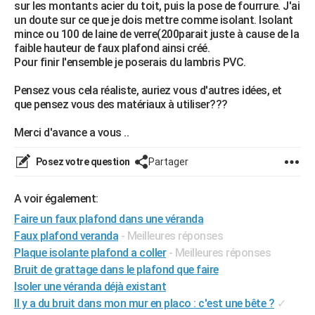
sur les montants acier du toit, puis la pose de fourrure. J'ai
City break
Voyage de noces
Climat
Destinations
Voyage nature
Forum
+
PHOTO
un doute sur ce que je dois mettre comme isolant. Isolant
mince ou 100 de laine de verre(200parait juste à cause de la
GUIDES D'ACHAT
faible hauteur de faux plafond ainsi créé.
Pour finir l'ensemble je poserais du lambris PVC.
BONS PLANS
Pensez vous cela réaliste, auriez vous d'autres idées, et
CARTE DE VOEUX
que pensez vous des matériaux à utiliser???
Carte Bonne année
Carte Pâques
Carte de Noël
Carte Saint-Valentin
Carte d'anniversaire
DICTIONNAIRE
Merci d'avance a vous ..
Biographies
Expressions
Dictionnaire
Citations
Proverbes
PROGRAMME TV
Posez votre question
Partager
COPAINS D'AVANT
A voir également:
Se connecter
Collèges
Universités
Service militaire
S'inscrire
Lycées
Primaires
Entreprises
Avis de recherche
AVIS DE DÉCÈS
Faire un faux plafond dans une véranda
Faux plafond veranda
- Meilleures réponses
FORUM
Plaque isolante plafond a coller
- Meilleures réponses
Bruit de grattage dans le plafond que faire
Lifestyle
Sport
Television
Cinema
Bricolage
Culture
Auto
Voyage
Isoler une véranda déjà existant
Il y a du bruit dans mon mur en placo : c'est une bête ?
✓