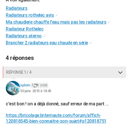
City break
Voyage de noces
Climat
Destinations
Voyage nature
Forum
+
PHOTO
Radiateurs
Radiateurs rothelec avis
✓
GUIDES D'ACHAT
Ma chaudiere chauffe l'eau mais pas les radiateurs
✓
Radiateur Rothelec
BONS PLANS
Radiateurs aterno
✓
CARTE DE VOEUX
Brancher 2 radiateurs eau chaude en série
✓
Carte Bonne année
Carte Pâques
Carte de Noël
Carte Saint-Valentin
Carte d'anniversaire
DICTIONNAIRE
4 réponses
Biographies
Expressions
Dictionnaire
Citations
Proverbes
PROGRAMME TV
RÉPONSE 1 / 4
COPAINS D'AVANT
xplom
2 692
Se connecter
Collèges
Universités
Service militaire
S'inscrire
Lycées
Primaires
Entreprises
Avis de recherche
AVIS DE DÉCÈS
30 janv. 2015 à 18:45
FORUM
c'est bon ! on a déjà donné, sauf erreur de ma part ...
Lifestyle
Sport
Television
Cinema
Bricolage
Culture
Auto
Voyage
https://bricolage.linternaute.com/forum/affich-
120818545-bien-connaitre-son-sujet#p120818751