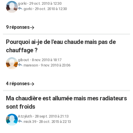
gorki
-
29 oct. 2010 à 12:30
gorki
-
29 oct. 2010 à 12:30
9 réponses
Pourquoi ai-je de l'eau chaude mais pas de
chauffage ?
gibout
-
8 nov. 2010 à 18:17
mareson
-
9 nov. 2010 à 23:06
4 réponses
Ma chaudière est allumée mais mes radiateurs
sont froids
Atzyluth
-
28 sept. 2010 à 21:13
mick 39
-
28 oct. 2015 à 22:13