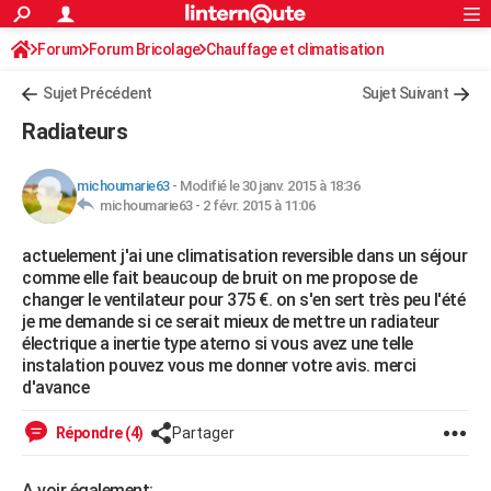
ACTUALITÉS
Forum
Forum Bricolage
Connexion
Chauffage et climatisation
S'inscrire
Rechercher
Société
Education
Villes
Politique
Faits Divers
Monde
+
SPORT
Sujet Précédent
Sujet Suivant
Football
Cyclisme
Forum
Coupe du monde 2026
Tennis
Rugby
CULTURE
Radiateurs
TNT
Cinéma
Musique
Programme TV
Streaming
Sorties cinéma
+
FINANCE
michoumarie63
-
Modifié le 30 janv. 2015 à 18:36
Impôts
Immobilier
Banque
Crédit
Retraite
Epargne
Risques naturels par ville
Assurance
AUTO
michoumarie63 -
2 févr. 2015 à 11:06
Réserver un essai
Berlines
Forum auto
Essais
Citadines
SUV
+
HIGH-TECH
actuelement j'ai une climatisation reversible dans un séjour
comme elle fait beaucoup de bruit on me propose de
Meilleur smartphone
Ordinateurs
Guide high-tech
Mobiles
Internet
Jeux vidéo
+
BRICOLAGE
changer le ventilateur pour 375 €. on s'en sert très peu l'été
je me demande si ce serait mieux de mettre un radiateur
Aménagement intérieur
Cuisine
Jardinage
+
Forum
Extérieur
Salle de bains
Rangement
WEEK-END
électrique a inertie type aterno si vous avez une telle
instalation pouvez vous me donner votre avis. merci
Escapades
Expositions
Week-end nature
Guides de France
Patrimoine
Musées
+
LIFESTYLE
d'avance
Bien-être
Mode
+
Art de vivre
Loisirs
Modes de vie
SANTE
Répondre (4)
Partager
Guide de la santé
Médicaments
+
Alimentation
Maladies
Sommeil
VOYAGE
A voir également: