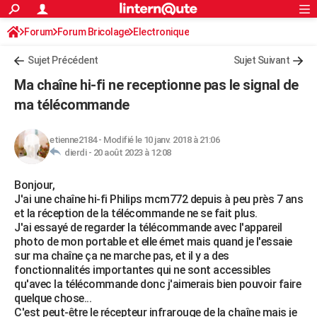
ACTUALITÉS
Forum
Forum Bricolage
Connexion
Electronique
S'inscrire
Rechercher
Société
Education
Villes
Politique
Faits Divers
Monde
+
SPORT
Sujet Précédent
Sujet Suivant
Football
Cyclisme
Forum
Coupe du monde 2026
Tennis
Rugby
CULTURE
Ma chaîne hi-fi ne receptionne pas le signal de
TNT
Cinéma
Musique
Programme TV
Streaming
Sorties cinéma
+
ma télécommande
FINANCE
Impôts
Immobilier
Banque
Crédit
Retraite
Epargne
Risques naturels par ville
Assurance
AUTO
etienne2184
-
Modifié le 10 janv. 2018 à 21:06
dierdi -
20 août 2023 à 12:08
Réserver un essai
Berlines
Forum auto
Essais
Citadines
SUV
+
HIGH-TECH
Bonjour,
Meilleur smartphone
Ordinateurs
Guide high-tech
Mobiles
Internet
Jeux vidéo
+
BRICOLAGE
J'ai une chaîne hi-fi Philips mcm772 depuis à peu près 7 ans
et la réception de la télécommande ne se fait plus.
Aménagement intérieur
Cuisine
Jardinage
+
Forum
Extérieur
Salle de bains
Rangement
WEEK-END
J'ai essayé de regarder la télécommande avec l'appareil
photo de mon portable et elle émet mais quand je l'essaie
Escapades
Expositions
Week-end nature
Guides de France
Patrimoine
Musées
+
LIFESTYLE
sur ma chaîne ça ne marche pas, et il y a des
fonctionnalités importantes qui ne sont accessibles
Bien-être
Mode
+
Art de vivre
Loisirs
Modes de vie
SANTE
qu'avec la télécommande donc j'aimerais bien pouvoir faire
quelque chose...
Guide de la santé
Médicaments
+
Alimentation
Maladies
Sommeil
VOYAGE
C'est peut-être le récepteur infrarouge de la chaîne mais je