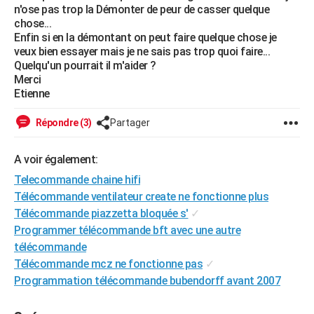
n'ose pas trop la Démonter de peur de casser quelque
City break
Voyage de noces
Climat
Destinations
Voyage nature
Forum
+
PHOTO
chose...
Enfin si en la démontant on peut faire quelque chose je
GUIDES D'ACHAT
veux bien essayer mais je ne sais pas trop quoi faire...
Quelqu'un pourrait il m'aider ?
BONS PLANS
Merci
Etienne
CARTE DE VOEUX
Répondre (3)
Partager
Carte Bonne année
Carte Pâques
Carte de Noël
Carte Saint-Valentin
Carte d'anniversaire
DICTIONNAIRE
Biographies
Expressions
Dictionnaire
Citations
Proverbes
A voir également:
PROGRAMME TV
Telecommande chaine hifi
COPAINS D'AVANT
Télécommande ventilateur create ne fonctionne plus
Se connecter
Collèges
Universités
Service militaire
S'inscrire
Lycées
Primaires
Entreprises
Avis de recherche
Télécommande piazzetta bloquée s'
✓
AVIS DE DÉCÈS
Programmer télécommande bft avec une autre
FORUM
télécommande
Télécommande mcz ne fonctionne pas
✓
Lifestyle
Sport
Television
Cinema
Bricolage
Culture
Auto
Voyage
Programmation télécommande bubendorff avant 2007