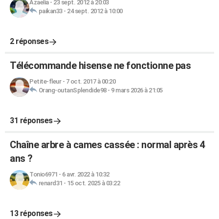
Azaelia
-
23 sept. 2012 à 20:03
paikan33
-
24 sept. 2012 à 10:00
2 réponses
Télécommande hisense ne fonctionne pas
Petite-fleur
-
7 oct. 2017 à 00:20
Orang-outanSplendide98
-
9 mars 2026 à 21:05
31 réponses
Chaîne arbre à cames cassée : normal après 4
ans ?
Tonio6971
-
6 avr. 2022 à 10:32
renard31
-
15 oct. 2025 à 03:22
13 réponses