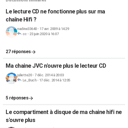
Discussions similaires
Le lecture CD ne fonctionne plus sur ma
chaîne Hifi ?
nadine33640
-
17 avr. 2009 à 14:29
cc
-
23 juin 2020 à 16:07
27 réponses
Ma chaine JVC n'ouvre plus le lecteur CD
juliette20
-
7 déc. 2014 à 20:03
Le_Buch
-
17 déc. 2014 à 12:05
5 réponses
Le compartiment à disque de ma chaine hifi ne
s'ouvre plus