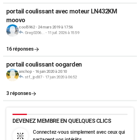
portail coulissant avec moteur LN432KM
moovo
cool5962
-
24 mars 2019 à 17:56
Greg0206...
-
11 juil. 2026 à 15:59
16 réponses
portail coulissant oogarden
anchop
-
16 juin 2020 à 20:10
stf_jpd87
-
17 juin 2020 à 06:52
3 réponses
DEVENEZ MEMBRE EN QUELQUES CLICS
Connectez-vous simplement avec ceux qui
partagent vos intérêts