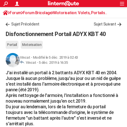
ACTUALITÉS
Forum
Forum Bricolage
Connexion
Motorisation: Volets, Portails..
S'inscrire
Rechercher
Société
Education
Villes
Politique
Faits Divers
Monde
+
SPORT
Sujet Précédent
Sujet Suivant
Football
Cyclisme
Forum
Coupe du monde 2026
Tennis
Rugby
CULTURE
Disfonctionnement Portail ADYX KBT 40
TNT
Cinéma
Musique
Programme TV
Streaming
Sorties cinéma
+
FINANCE
Portail
Motorisation
Impôts
Immobilier
Banque
Crédit
Retraite
Epargne
Risques naturels par ville
Assurance
AUTO
Vincat
-
Modifié le 5 déc. 2019 à 02:43
Vincat -
5 déc. 2019 à 16:35
Réserver un essai
Berlines
Forum auto
Essais
Citadines
SUV
+
HIGH-TECH
J'ai installé un portail à 2 battants ADYX KBT 40 en 2004.
Meilleur smartphone
Ordinateurs
Guide high-tech
Mobiles
Internet
Jeux vidéo
+
BRICOLAGE
Jusque là aucun problème, jusqu'au jour ou un nid de guêpe
s'est installé dans l'armoire électronique et à provoqué une
Aménagement intérieur
Cuisine
Jardinage
+
Forum
Extérieur
Salle de bains
Rangement
WEEK-END
panne (été 2019).
Après nettoyage de l'armoire, l'installation a fonctionné à
Escapades
Expositions
Week-end nature
Guides de France
Patrimoine
Musées
+
LIFESTYLE
nouveau normalement jusqu'en oct.2019.
Du jour au lendemain, lors de la fermeture du portail
Bien-être
Mode
+
Art de vivre
Loisirs
Modes de vie
SANTE
toujours avec la télécommande d'origine, le système de
fermeture "un battant après l'autre" s'est inversé et ne
Guide de la santé
Médicaments
+
Alimentation
Maladies
Sommeil
VOYAGE
s'arrêtait plus.