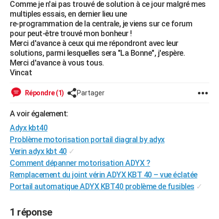
Comme je n'ai pas trouvé de solution à ce jour malgré mes
City break
Voyage de noces
Climat
Destinations
Voyage nature
Forum
+
PHOTO
multiples essais, en dernier lieu une
re-programmation de la centrale, je viens sur ce forum
GUIDES D'ACHAT
pour peut-être trouvé mon bonheur !
Merci d'avance à ceux qui me répondront avec leur
BONS PLANS
solutions, parmi lesquelles sera "La Bonne", j'espère.
Merci d'avance à vous tous.
CARTE DE VOEUX
Vincat
Carte Bonne année
Carte Pâques
Carte de Noël
Carte Saint-Valentin
Carte d'anniversaire
DICTIONNAIRE
Répondre (1)
Partager
Biographies
Expressions
Dictionnaire
Citations
Proverbes
PROGRAMME TV
A voir également:
Adyx kbt40
COPAINS D'AVANT
Problème motorisation portail diagral by adyx
Se connecter
Collèges
Universités
Service militaire
S'inscrire
Lycées
Primaires
Entreprises
Avis de recherche
AVIS DE DÉCÈS
Verin adyx kbt 40
✓
Comment dépanner motorisation ADYX ?
FORUM
Remplacement du joint vérin ADYX KBT 40 – vue éclatée
Portail automatique ADYX KBT40 problème de fusibles
✓
Lifestyle
Sport
Television
Cinema
Bricolage
Culture
Auto
Voyage
1 réponse