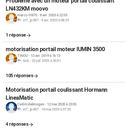
Problème avec un moteur portail coulissant
LN432KM moovo
marco13870
-
8 avr. 2020 à 22:03
stf_jpd87
-
9 avr. 2020 à 08:29
1 réponse
motorisation portail moteur IUMIN 3500
TINOU
-
13 avr. 2019 à 16:13
Seb
-
23 juil. 2025 à 20:01
105 réponses
Motorisation portail coulissant Hormann
LineaMatic
Cedricdelimoges
-
12 mai 2020 à 20:55
stf_jpd87
-
14 mai 2020 à 07:25
4 réponses