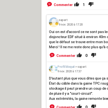
1
Commenter
sapart
9 nov. 2020 à 17:20
Oui on est d'accord ce ne sont pas les
disjoncteur EDF situé à environ 40m d
que le défaut se trouve entre mon boiti
Merci ! Il ne me reste donc plus qu'à
0
Commenter
Profil bloqué
>
sapart
9 nov. 2020 à 17:37
D'autant plus que vous dites que ça 
État du câble dans la gaine TPC ro
stockage il peut prendre un coup de cu
de pluie il y a "court-circuit".
Aux extrémités, la gaine remonte bie
0
Commenter