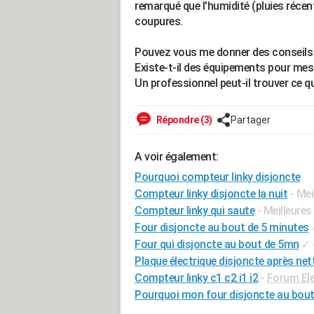
remarqué que l'humidité (pluies récen
coupures.
Pouvez vous me donner des conseils p
Existe-t-il des équipements pour mes
Un professionnel peut-il trouver ce qu
Répondre (3)
Partager
A voir également:
Pourquoi compteur linky disjoncte
Compteur linky disjoncte la nuit
- Me
Compteur linky qui saute
- Meilleure
Four disjoncte au bout de 5 minutes
Four qui disjoncte au bout de 5mn
✓
Plaque électrique disjoncte après ne
Compteur linky c1 c2 i1 i2
-
Forum Ele
Pourquoi mon four disjoncte au bout