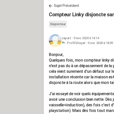
Sujet Précédent
Compteur Linky disjoncte san
Disjoncteur
sapart
-
9 nov. 2020 à 14:14
Profil bloqué -
9 nov. 2020 à 18:09
Bonjour,
Quelques fois, mon compteur linky di
n'est pas du à un dépassement de l
cela vient surement d'un défaut sur l
installation récente car la maison e
disjoncte à la route alors que mon tab
J'ai essayé de voir quels équipements 
avoir une conclusion bien nette. Dès j
vaisselle+induction), des fois c'est d'
playstation). Mais dès fois tout mar