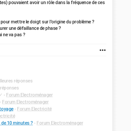
tes) pouvaient avoir un rôle dans la fréquence de ces
our mettre le doigt sur l'origine du problème ?
urer une défaillance de phase ?
i ne va pas ?
illeures réponses
s réponses
✓
-
Forum Electroménager
-
Forum Electroménager
ttoyage
-
Forum Electricité
ctricité
 de 10 minutes ?
-
Forum Electroménager