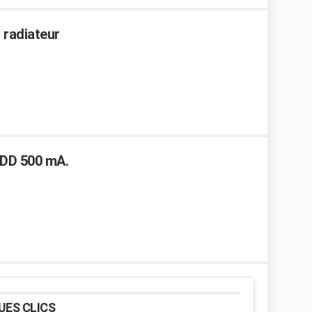
t radiateur
t DD 500 mA.
UES CLICS