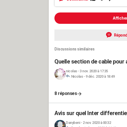
Affiche
Répond
Discussions similaires
Quelle section de cable pour 
nicolas
-
3 nov. 2020 à 17:35
Nicolas
-
9 déc. 2020 à 18:49
8 réponses
Avis sur quel Inter differentiel
Danybeni
-
2 nov. 2020 à 00:32