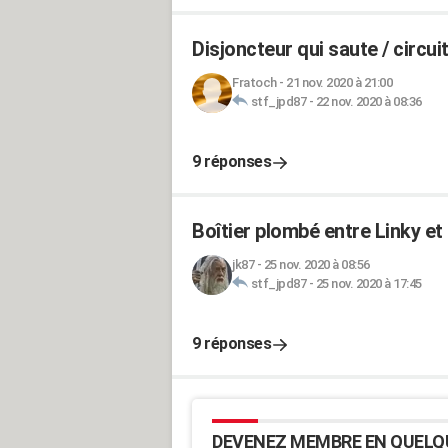
Disjoncteur qui saute / circui
Fratoch
-
21 nov. 2020 à 21:00
stf_jpd87
-
22 nov. 2020 à 08:36
9 réponses
Boîtier plombé entre Linky e
jk87
-
25 nov. 2020 à 08:56
stf_jpd87
-
25 nov. 2020 à 17:45
9 réponses
DEVENEZ MEMBRE EN QUELQ