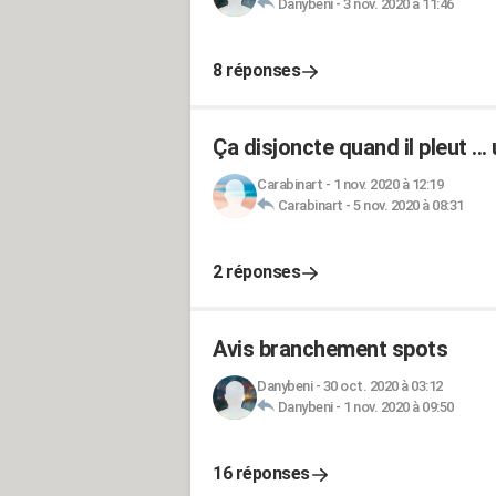
Danybeni
-
3 nov. 2020 à 11:46
8 réponses
Ça disjoncte quand il pleut ..
Carabinart
-
1 nov. 2020 à 12:19
Carabinart
-
5 nov. 2020 à 08:31
2 réponses
Avis branchement spots
Danybeni
-
30 oct. 2020 à 03:12
Danybeni
-
1 nov. 2020 à 09:50
16 réponses