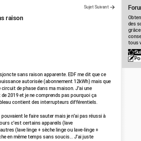
Foru
Sujet Suivant
s raison
Obten
des s
grâce
conse
tous v
Sui
Po
sjoncte sans raison apparente. EDF me dit que ce
a puissance autorisée (abonnement 12kWh) mais que
e circuit de phase dans ma maison. J'ai une
st de 2019 et je ne comprends pas pourquoi ça
leau contient des interrupteurs différentiels.
pouvaient le faire sauter mais je n'ai pas réussi à
ours c'est certains appareils (lave
autres (lave linge + sèche linge ou lave-linge +
che en même temps sans soucis... J'ai juste