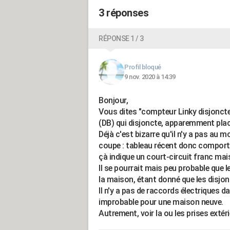
3 réponses
RÉPONSE 1 / 3
Profil bloqué
9 nov. 2020 à 14:39
Bonjour,
Vous dites "compteur Linky disjoncte
(DB) qui disjoncte, apparemment plac
Déjà c'est bizarre qu'il n'y a pas au m
coupe : tableau récent donc comporte 
çà indique un court-circuit franc mais
Il se pourrait mais peu probable que l
la maison, étant donné que les disjo
Il n'y a pas de raccords électriques da
improbable pour une maison neuve.
Autrement, voir la ou les prises extéri