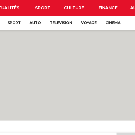
TUALITÉS
SPORT
CULTURE
FINANCE
A
SPORT
AUTO
TELEVISION
VOYAGE
CINEMA