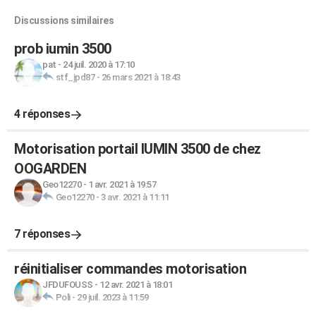
Discussions similaires
prob iumin 3500
pat
-
24 juil. 2020 à 17:10
stf_jpd87
-
26 mars 2021 à 18:43
4 réponses
Motorisation portail IUMIN 3500 de chez
OOGARDEN
Geo12270
-
1 avr. 2021 à 19:57
Geo12270
-
3 avr. 2021 à 11:11
7 réponses
réinitialiser commandes motorisation
JFDUFOUSS
-
12 avr. 2021 à 18:01
Poli
-
29 juil. 2023 à 11:59