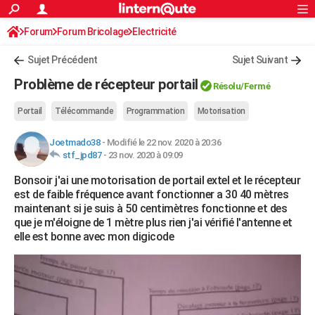
ACTUALITÉS
Forum
Forum Bricolage
Connexion
Electricité
S'inscrire
Rechercher
Société
Education
Villes
Politique
Faits Divers
Monde
+
SPORT
Sujet Précédent
Sujet Suivant
Football
Cyclisme
Forum
Coupe du monde 2026
Tennis
Rugby
CULTURE
Problème de récepteur portail
Résolu/Fermé
TNT
Cinéma
Musique
Programme TV
Streaming
Sorties cinéma
+
FINANCE
Portail
Télécommande
Programmation
Motorisation
Impôts
Immobilier
Banque
Crédit
Retraite
Epargne
Risques naturels par ville
Assurance
AUTO
Joetmado38
-
Modifié le 22 nov. 2020 à 20:36
stf_jpd87
-
23 nov. 2020 à 09:09
Réserver un essai
Berlines
Forum auto
Essais
Citadines
SUV
+
HIGH-TECH
Bonsoir j'ai une motorisation de portail extel et le récepteur
Meilleur smartphone
Ordinateurs
Guide high-tech
Mobiles
Internet
Jeux vidéo
+
BRICOLAGE
est de faible fréquence avant fonctionner a 30 40 mètres
maintenant si je suis à 50 centimètres fonctionne et des
Aménagement intérieur
Cuisine
Jardinage
+
Forum
Extérieur
Salle de bains
Rangement
WEEK-END
que je m'éloigne de 1 mètre plus rien j'ai vérifié l'antenne et
elle est bonne avec mon digicode
Escapades
Expositions
Week-end nature
Guides de France
Patrimoine
Musées
+
LIFESTYLE
Bien-être
Mode
+
Art de vivre
Loisirs
Modes de vie
SANTE
Guide de la santé
Médicaments
+
Alimentation
Maladies
Sommeil
VOYAGE