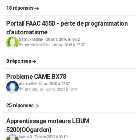
18 réponses
Portail FAAC 455D - perte de programmation
d'automatisme
patricknadine
-
30 oct. 2016 à 16:32
patricknadine
-
14 nov. 2016 à 17:07
8 réponses
Probleme CAME BX78
decibel34
-
2 nov. 2020 à 17:37
Bricolo_83
-
2 nov. 2021 à 13:44
25 réponses
Apprentissage moteurs LEIUM
5200(OOgarden)
kach40
-
7 mars 2021 à 09:19