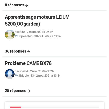
8 réponses
Apprentissage moteurs LEIUM
5200(OOgarden)
kach40
-
7 mars 2021 à 09:19
Speedbin
-
30 oct. 2022 à 11:36
36 réponses
Probleme CAME BX78
decibel34
-
2 nov. 2020 à 17:37
Bricolo_83
-
2 nov. 2021 à 13:44
25 réponses