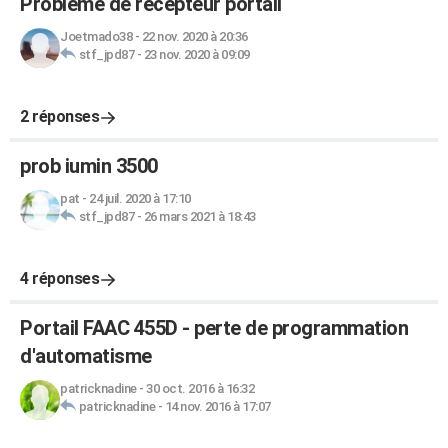
Problème de récepteur portail
Joetmado38
-
22 nov. 2020 à 20:36
stf_jpd87
-
23 nov. 2020 à 09:09
2 réponses
prob iumin 3500
pat
-
24 juil. 2020 à 17:10
stf_jpd87
-
26 mars 2021 à 18:43
4 réponses
Portail FAAC 455D - perte de programmation
d'automatisme
patricknadine
-
30 oct. 2016 à 16:32
patricknadine
-
14 nov. 2016 à 17:07