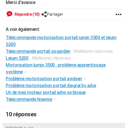
Merci d'avance
City break
Voyage de noces
Climat
Destinations
Voyage nature
Forum
+
PHOTO
Répondre (10)
Partager
GUIDES D'ACHAT
A voir également:
BONS PLANS
Télécommande motorisation portail iumin 3500 et leium
CARTE DE VOEUX
5200
Telecommande portail oogarden
- Meilleures réponses
Carte Bonne année
Carte Pâques
Carte de Noël
Carte Saint-Valentin
Carte d'anniversaire
DICTIONNAIRE
Leium 5200
- Meilleures réponses
Biographies
Expressions
Dictionnaire
Citations
Proverbes
Motorisation Iumin 3500 : problème apprentissage
PROGRAMME TV
système
✓
COPAINS D'AVANT
Problème motorisation portail avidsen
✓
Problème motorisation portail diagral by adyx
Se connecter
Collèges
Universités
Service militaire
S'inscrire
Lycées
Primaires
Entreprises
Avis de recherche
AVIS DE DÉCÈS
Un de mes moteur portail adyx se bloque
Telecommande hisense
✓
FORUM
Lifestyle
Sport
Television
Cinema
Bricolage
Culture
Auto
Voyage
10 réponses