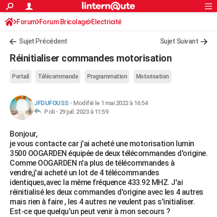
ACTUALITÉS
Forum
Forum Bricolage
Connexion
Electricité
S'inscrire
Rechercher
Société
Education
Villes
Politique
Faits Divers
Monde
+
SPORT
Sujet Précédent
Sujet Suivant
Football
Cyclisme
Forum
Coupe du monde 2026
Tennis
Rugby
CULTURE
Réinitialiser commandes motorisation
TNT
Cinéma
Musique
Programme TV
Streaming
Sorties cinéma
+
FINANCE
Portail
Télécommande
Programmation
Motorisation
Impôts
Immobilier
Banque
Crédit
Retraite
Epargne
Risques naturels par ville
Assurance
AUTO
JFDUFOUSS
-
Modifié le 1 mai 2022 à 16:54
Réserver un essai
Berlines
Forum auto
Essais
Citadines
SUV
+
HIGH-TECH
Poli -
29 juil. 2023 à 11:59
Meilleur smartphone
Ordinateurs
Guide high-tech
Mobiles
Internet
Jeux vidéo
+
BRICOLAGE
Bonjour,
je vous contacte car j'ai acheté une motorisation Iumin
Aménagement intérieur
Cuisine
Jardinage
+
Forum
Extérieur
Salle de bains
Rangement
WEEK-END
3500 OOGARDEN équipée de deux télécommandes d'origine.
Comme OOGARDEN n'a plus de télécommandes à
Escapades
Expositions
Week-end nature
Guides de France
Patrimoine
Musées
+
LIFESTYLE
vendre,j'ai acheté un lot de 4 télécommandes
identiques,avec la même fréquence 433.92 MHZ. J'ai
Bien-être
Mode
+
Art de vivre
Loisirs
Modes de vie
SANTE
réinitialisé les deux commandes d'origine avec les 4 autres
mais rien à faire , les 4 autres ne veulent pas s'initialiser.
Guide de la santé
Médicaments
+
Alimentation
Maladies
Sommeil
VOYAGE
Est-ce que quelqu'un peut venir à mon secours ?