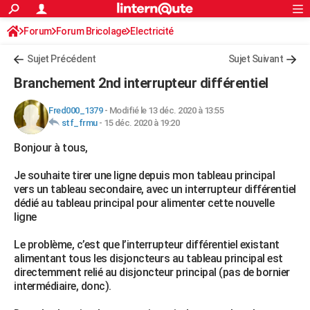
ACTUALITÉS
Forum
Forum Bricolage
Connexion
Electricité
S'inscrire
Rechercher
Société
Education
Villes
Politique
Faits Divers
Monde
+
SPORT
Sujet Précédent
Sujet Suivant
Football
Cyclisme
Forum
Coupe du monde 2026
Tennis
Rugby
CULTURE
Branchement 2nd interrupteur différentiel
TNT
Cinéma
Musique
Programme TV
Streaming
Sorties cinéma
+
FINANCE
Fred000_1379
-
Modifié le 13 déc. 2020 à 13:55
stf_frmu
-
15 déc. 2020 à 19:20
Impôts
Immobilier
Banque
Crédit
Retraite
Epargne
Risques naturels par ville
Assurance
AUTO
Bonjour à tous,
Réserver un essai
Berlines
Forum auto
Essais
Citadines
SUV
+
HIGH-TECH
Je souhaite tirer une ligne depuis mon tableau principal
Meilleur smartphone
Ordinateurs
Guide high-tech
Mobiles
Internet
Jeux vidéo
+
BRICOLAGE
vers un tableau secondaire, avec un interrupteur différentiel
dédié au tableau principal pour alimenter cette nouvelle
Aménagement intérieur
Cuisine
Jardinage
+
Forum
Extérieur
Salle de bains
Rangement
WEEK-END
ligne
Escapades
Expositions
Week-end nature
Guides de France
Patrimoine
Musées
+
LIFESTYLE
Le problème, c’est que l’interrupteur différentiel existant
alimentant tous les disjoncteurs au tableau principal est
Bien-être
Mode
+
Art de vivre
Loisirs
Modes de vie
SANTE
directemment relié au disjoncteur principal (pas de bornier
intermédiaire, donc).
Guide de la santé
Médicaments
+
Alimentation
Maladies
Sommeil
VOYAGE