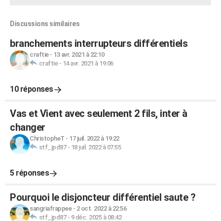
Discussions similaires
branchements interrupteurs différentiels
craftie
-
13 avr. 2021 à 22:10
craftie
-
14 avr. 2021 à 19:06
10 réponses
Vas et Vient avec seulement 2 fils, inter à
changer
ChristopheT
-
17 juil. 2022 à 19:22
stf_jpd87
-
18 juil. 2022 à 07:55
5 réponses
Pourquoi le disjoncteur différentiel saute ?
sangriafrappee
-
2 oct. 2022 à 22:56
stf_jpd87
-
9 déc. 2025 à 08:42