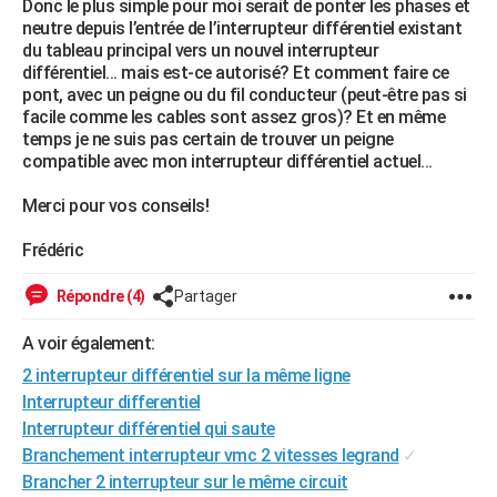
Donc le plus simple pour moi serait de ponter les phases et
City break
Voyage de noces
Climat
Destinations
Voyage nature
Forum
+
neutre depuis l’entrée de l’interrupteur différentiel existant
PHOTO
du tableau principal vers un nouvel interrupteur
différentiel... mais est-ce autorisé? Et comment faire ce
GUIDES D'ACHAT
pont, avec un peigne ou du fil conducteur (peut-être pas si
facile comme les cables sont assez gros)? Et en même
BONS PLANS
temps je ne suis pas certain de trouver un peigne
compatible avec mon interrupteur différentiel actuel...
CARTE DE VOEUX
Carte Bonne année
Carte Pâques
Carte de Noël
Carte Saint-Valentin
Carte d'anniversaire
Merci pour vos conseils!
DICTIONNAIRE
Biographies
Expressions
Dictionnaire
Citations
Proverbes
Frédéric
PROGRAMME TV
COPAINS D'AVANT
Répondre (4)
Partager
Se connecter
Collèges
Universités
Service militaire
S'inscrire
Lycées
Primaires
Entreprises
Avis de recherche
AVIS DE DÉCÈS
A voir également:
2 interrupteur différentiel sur la même ligne
FORUM
Interrupteur differentiel
Lifestyle
Sport
Television
Cinema
Bricolage
Culture
Auto
Voyage
Interrupteur différentiel qui saute
Branchement interrupteur vmc 2 vitesses legrand
✓
Brancher 2 interrupteur sur le même circuit