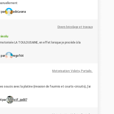
 manuellement
 par
adoLeana
Divers bricolage et travaux
Résolu
e motorisée LA TOULOUSAINE, en effet lorsque je procède à la
 par
regof44
Motorisation: Volets, Portails..
s soucis avec la platine (invasion de fourmis et courts-circuits), j'ai
4 par
stf_jpd87