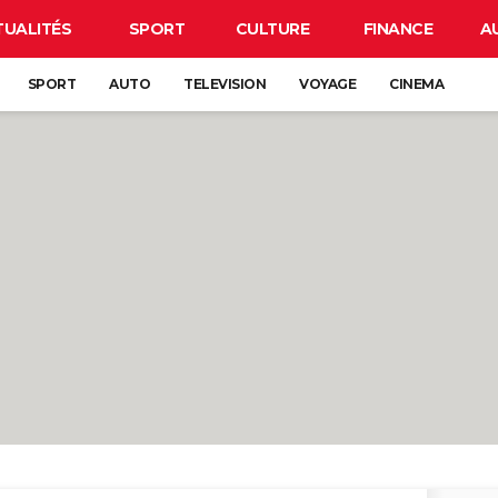
TUALITÉS
SPORT
CULTURE
FINANCE
A
SPORT
AUTO
TELEVISION
VOYAGE
CINEMA