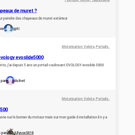
Peinture, Vernis, Tapissserie
apeaux de muret ?
our peindre des chapeaux de muret extérieur
par
gpti
Motorisation: Volets, Portails..
evology evoslide5000
nts, j'ai depuis 5 ans un portail coulissant EVOLOGY evoslide 5000
 par
Aclnet
Motorisation: Volets, Portails..
3500
hone sur le bornier du moteur mais sur mon guide d installation il n y a
5 par
Ulysse5818