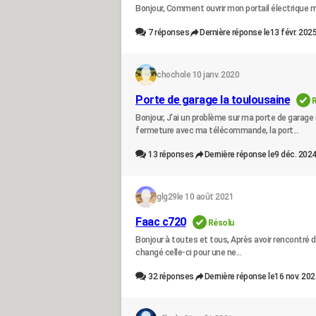
Bonjour, Comment ouvrir mon portail électrique
7
réponses
Dernière réponse le
13 févr. 2025
chocho
le 10 janv. 2020
Porte de garage la toulousaine
Bonjour, J'ai un problème sur ma porte de garag
fermeture avec ma télécommande, la port...
13
réponses
Dernière réponse le
9 déc. 2024
glg29
le 10 août 2021
Faac c720
Résolu
Bonjour à toutes et tous, Après avoir rencontré de
changé celle-ci pour une ne...
32
réponses
Dernière réponse le
16 nov. 202