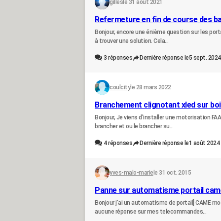
gilles
le 31 août 2021
Refermeture en fin de course des ba
Bonjour, encore une énième question sur les porta
à trouver une solution. Cela...
3
réponses
Dernière réponse le
5 sept. 2024
coulcity
le 28 mars 2022
Branchement clignotant xled sur boi
Bonjour, Je viens d'installer une motorisation F
brancher et ou le brancher su...
4
réponses
Dernière réponse le
1 août 2024 
yves-malo-marie
le 31 oct. 2015
Panne sur automatisme portail ca
Bonjour j'ai un automatisme de portail] CAME mod
aucune réponse sur mes telecommandes...