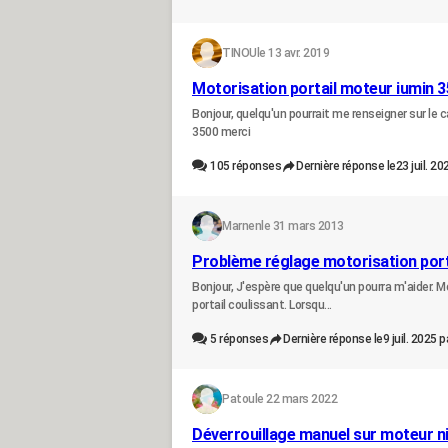
TINOU
le 13 avr. 2019
Motorisation portail moteur iumin 
Bonjour, quelqu'un pourrait me renseigner sur le c
3500 merci
105
réponses
Dernière réponse le
23 juil. 20
Marnen
le 31 mars 2013
Problème réglage motorisation port
Bonjour, J'espère que quelqu'un pourra m'aider. 
portail coulissant. Lorsqu...
5
réponses
Dernière réponse le
9 juil. 2025 p
Patou
le 22 mars 2022
Déverrouillage manuel sur moteur ni