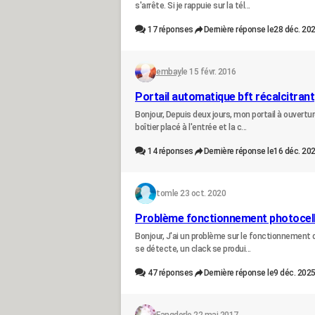
s'arrête. Si je rappuie sur la tél...
17
réponses
Dernière réponse le
28 déc. 202
embay
le 15 févr. 2016
Portail automatique bft récalcitrant
Bonjour, Depuis deux jours, mon portail à ouvertu
boîtier placé à l'entrée et la c...
14
réponses
Dernière réponse le
16 déc. 202
tom
le 23 oct. 2020
Problème fonctionnement photocellu
Bonjour, J'ai un problème sur le fonctionnement
se détecte, un clack se produi...
47
réponses
Dernière réponse le
9 déc. 2025