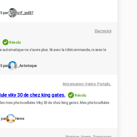
5 par
stf_jpd87
Electricité
Résolu
re automatique ne s'ouvre plus. Ni avec la télécommande, ni avec le
5 par
_Asterisque
Motorisation: Volets, Portails..
le viky 30 de chez king gates.
Résolu
 des mes photocellules Viky 30 de chez king gates. Mes photocellules
 par
Herve