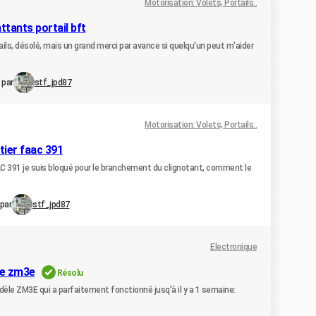
Motorisation: Volets, Portails..
ttants portail bft
ils, désolé, mais un grand merci par avance si quelqu'un peut m'aider
 par
stf_jpd87
Motorisation: Volets, Portails..
tier faac 391
AAC 391 je suis bloqué pour le branchement du clignotant, comment le
par
stf_jpd87
Electronique
me zm3e
Résolu
èle ZM3E qui a parfaitement fonctionné jusq'à il y a 1 semaine: