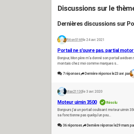
Discussions sur le thème
Dernières discussions sur Por
Riton5169
le 24 avr. 2021
Portail ne s'ouvre pas. partial moto
Bonjour, Mon père m'a donné son portail avidsen 
montais chez moi comme marques s...
7
réponses
Dernière réponse le
23 avr. par
Max21130
le 3 avr. 2020
Moteur uimin 3500
Résolu
Bonjours j'ai un portail coulisant moteur uimin 
sa fonctionne pas quelqu'un pou...
36
réponses
Dernière réponse le
29 mars pa