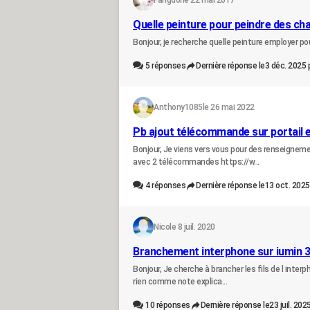
Fangdor
le 22 mai 2017
Quelle peinture pour peindre des ch
Bonjour, je recherche quelle peinture employer p
5
réponses
Dernière réponse le
3 déc. 2025 
Anthony1085
le 26 mai 2022
Pb ajout télécommande sur portail 
Bonjour, Je viens vers vous pour des renseigneme
avec 2 télécommandes https://w...
4
réponses
Dernière réponse le
13 oct. 2025
Nico
le 8 juil. 2020
Branchement interphone sur iumin 
Bonjour, Je cherche à brancher les fils de l interp
rien comme note explica...
10
réponses
Dernière réponse le
23 juil. 202