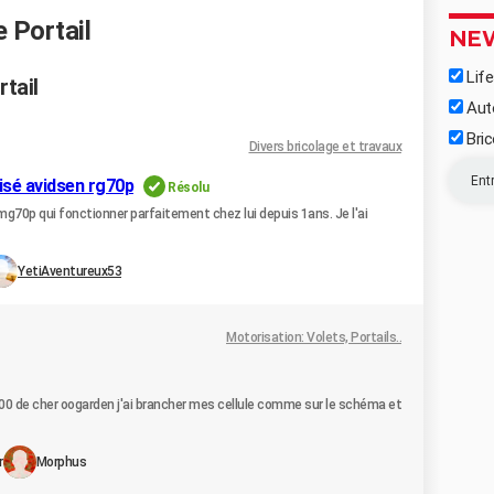
 Portail
NE
Life
tail
Aut
Bric
Divers bricolage et travaux
risé avidsen rg70p
Résolu
mg70p qui fonctionner parfaitement chez lui depuis 1ans. Je l'ai
YetiAventureux53
Motorisation: Volets, Portails..
3500 de cher oogarden j'ai brancher mes cellule comme sur le schéma et
r
Morphus