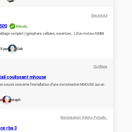
Electricité
3500
Résolu
ablage complet ( gyrophare, cellules, ouverture,...) d'un moteur IUMIN
25 par
Seb
Outillage
ail coulissant mhouse
Mon soucis concerne l'installation d'une motorisation MHOUSE sur un
ar
steph
Motorisation: Volets, Portails..
ce rba 3