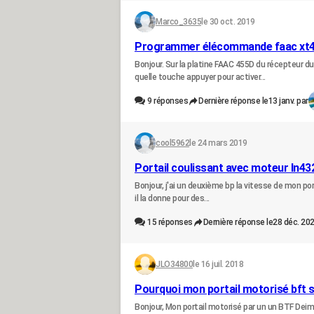
Marco_3635
le 30 oct. 2019
Programmer élécommande faac xt4 86
Bonjour. Sur la platine FAAC 455D du récepteur d
quelle touche appuyer pour activer...
9
réponses
Dernière réponse le
13 janv. par
cool5962
le 24 mars 2019
Portail coulissant avec moteur ln
Bonjour, j'ai un deuxième bp la vitesse de mon port
il la donne pour des...
15
réponses
Dernière réponse le
28 déc. 202
JLO34800
le 16 juil. 2018
Pourquoi mon portail motorisé bft se
Bonjour, Mon portail motorisé par un un BTF Deimos