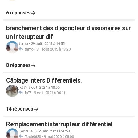
6 réponses
branchement des disjoncteur divisionaires sur
un interupteur dif
tamo
-
29 août 2015 à 19:55
tamo
-
31 août 2015 à 13:20
8 réponses
Câblage Inters Différentiels.
jk87
-
7 oct. 2021 à 10:55
jk87
-
9 oct. 2021 à 04:11
14 réponses
Remplacement interrupteur différentiel
Tech0680
-
25 avr. 2020 à 20:53
Tech0680
-
9 mai 2020 à 08:00