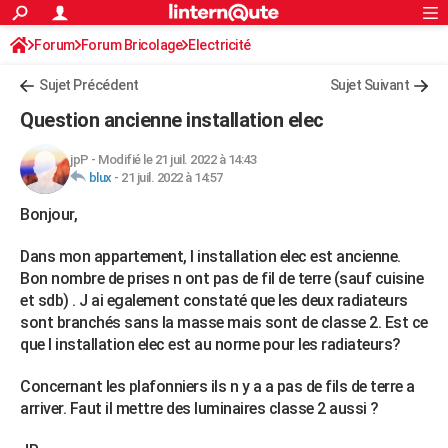
ACTUALITÉS
Forum
Forum Bricolage
Connexion
Electricité
S'inscrire
Rechercher
Société
Education
Villes
Politique
Faits Divers
Monde
+
SPORT
Sujet Précédent
Sujet Suivant
Football
Cyclisme
Forum
Coupe du monde 2026
Tennis
Rugby
CULTURE
Question ancienne installation elec
TNT
Cinéma
Musique
Programme TV
Streaming
Sorties cinéma
+
FINANCE
jpP
-
Modifié le 21 juil. 2022 à 14:43
blux
-
21 juil. 2022 à 14:57
Impôts
Immobilier
Banque
Crédit
Retraite
Epargne
Risques naturels par ville
Assurance
AUTO
Bonjour,
Réserver un essai
Berlines
Forum auto
Essais
Citadines
SUV
+
HIGH-TECH
Dans mon appartement, l installation elec est ancienne.
Meilleur smartphone
Ordinateurs
Guide high-tech
Mobiles
Internet
Jeux vidéo
+
BRICOLAGE
Bon nombre de prises n ont pas de fil de terre (sauf cuisine
et sdb) . J ai egalement constaté que les deux radiateurs
Aménagement intérieur
Cuisine
Jardinage
+
Forum
Extérieur
Salle de bains
Rangement
WEEK-END
sont branchés sans la masse mais sont de classe 2. Est ce
que l installation elec est au norme pour les radiateurs?
Escapades
Expositions
Week-end nature
Guides de France
Patrimoine
Musées
+
LIFESTYLE
Concernant les plafonniers ils n y a a pas de fils de terre a
Bien-être
Mode
+
Art de vivre
Loisirs
Modes de vie
SANTE
arriver. Faut il mettre des luminaires classe 2 aussi ?
Guide de la santé
Médicaments
+
Alimentation
Maladies
Sommeil
VOYAGE