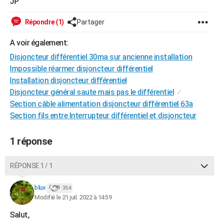
JP
City break
Voyage de noces
Climat
Destinations
Voyage nature
Forum
+
PHOTO
Répondre (1)
Partager
GUIDES D'ACHAT
A voir également:
BONS PLANS
Disjoncteur différentiel 30ma sur ancienne installation
Impossible réarmer disjoncteur différentiel
CARTE DE VOEUX
Installation disjoncteur différentiel
Carte Bonne année
Carte Pâques
Carte de Noël
Carte Saint-Valentin
Carte d'anniversaire
DICTIONNAIRE
Disjoncteur général saute mais pas le différentiel
✓
Section câble alimentation disjoncteur différentiel 63a
Biographies
Expressions
Dictionnaire
Citations
Proverbes
PROGRAMME TV
Section fils entre Interrupteur différentiel et disjoncteur
COPAINS D'AVANT
1 réponse
Se connecter
Collèges
Universités
Service militaire
S'inscrire
Lycées
Primaires
Entreprises
Avis de recherche
AVIS DE DÉCÈS
RÉPONSE 1 / 1
FORUM
Lifestyle
Sport
Television
Cinema
Bricolage
Culture
Auto
Voyage
blux
354
Modifié le 21 juil. 2022 à 14:59
Salut,