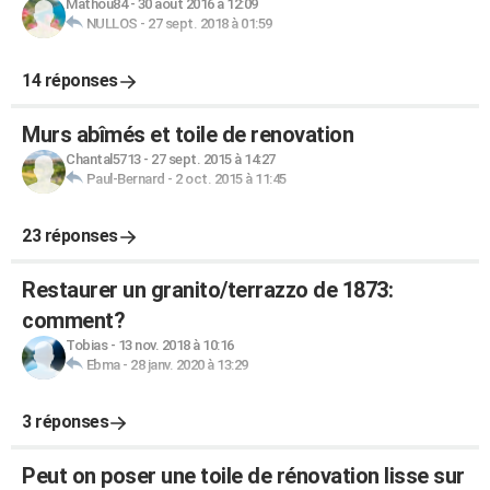
Mathou84
-
30 août 2016 à 12:09
NULLOS
-
27 sept. 2018 à 01:59
14 réponses
Murs abîmés et toile de renovation
Chantal5713
-
27 sept. 2015 à 14:27
Paul-Bernard
-
2 oct. 2015 à 11:45
23 réponses
Restaurer un granito/terrazzo de 1873:
comment?
Tobias
-
13 nov. 2018 à 10:16
Ebma
-
28 janv. 2020 à 13:29
3 réponses
Peut on poser une toile de rénovation lisse sur