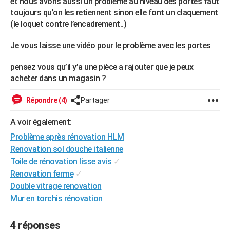
et nous avons aussi un problème au niveau des portes faut
City break
Voyage de noces
Climat
Destinations
Voyage nature
Forum
+
toujours qu’on les retiennent sinon elle font un claquement
PHOTO
(le loquet contre l’encadrement..)
GUIDES D'ACHAT
Je vous laisse une vidéo pour le problème avec les portes
BONS PLANS
pensez vous qu’il y’a une pièce a rajouter que je peux
CARTE DE VOEUX
acheter dans un magasin ?
Carte Bonne année
Carte Pâques
Carte de Noël
Carte Saint-Valentin
Carte d'anniversaire
DICTIONNAIRE
Répondre (4)
Partager
Biographies
Expressions
Dictionnaire
Citations
Proverbes
PROGRAMME TV
A voir également:
Problème après rénovation HLM
COPAINS D'AVANT
Renovation sol douche italienne
Se connecter
Collèges
Universités
Service militaire
S'inscrire
Lycées
Primaires
Entreprises
Avis de recherche
AVIS DE DÉCÈS
Toile de rénovation lisse avis
✓
Renovation ferme
✓
FORUM
Double vitrage renovation
Lifestyle
Sport
Television
Cinema
Bricolage
Culture
Auto
Voyage
Mur en torchis rénovation
4 réponses