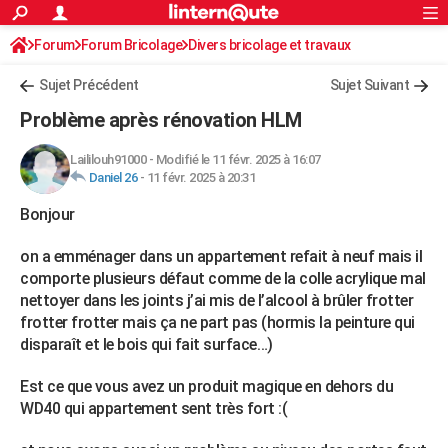
ACTUALITÉS
Forum
Forum Bricolage
Connexion
Divers bricolage et travaux
S'inscrire
Rechercher
Société
Education
Villes
Politique
Faits Divers
Monde
+
SPORT
Sujet Précédent
Sujet Suivant
Football
Cyclisme
Forum
Coupe du monde 2026
Tennis
Rugby
CULTURE
Problème après rénovation HLM
TNT
Cinéma
Musique
Programme TV
Streaming
Sorties cinéma
+
FINANCE
Laililouh91000
-
Modifié le 11 févr. 2025 à 16:07
Daniel 26
-
11 févr. 2025 à 20:31
Impôts
Immobilier
Banque
Crédit
Retraite
Epargne
Risques naturels par ville
Assurance
AUTO
Bonjour
Réserver un essai
Berlines
Forum auto
Essais
Citadines
SUV
+
HIGH-TECH
on a emménager dans un appartement refait à neuf mais il
Meilleur smartphone
Ordinateurs
Guide high-tech
Mobiles
Internet
Jeux vidéo
+
BRICOLAGE
comporte plusieurs défaut comme de la colle acrylique mal
nettoyer dans les joints j’ai mis de l’alcool à brûler frotter
Aménagement intérieur
Cuisine
Jardinage
+
Forum
Extérieur
Salle de bains
Rangement
WEEK-END
frotter frotter mais ça ne part pas (hormis la peinture qui
disparaît et le bois qui fait surface…)
Escapades
Expositions
Week-end nature
Guides de France
Patrimoine
Musées
+
LIFESTYLE
Est ce que vous avez un produit magique en dehors du
Bien-être
Mode
+
Art de vivre
Loisirs
Modes de vie
SANTE
WD40 qui appartement sent très fort :(
Guide de la santé
Médicaments
+
Alimentation
Maladies
Sommeil
VOYAGE