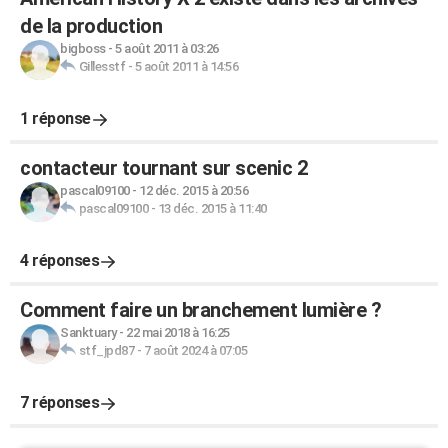
de la production
bigboss
-
5 août 2011 à 03:26
Gillesstf
-
5 août 2011 à 14:56
1 réponse
contacteur tournant sur scenic 2
pascal09100
-
12 déc. 2015 à 20:56
pascal09100
-
13 déc. 2015 à 11:40
4 réponses
Comment faire un branchement lumière ?
Sanktuary
-
22 mai 2018 à 16:25
stf_jpd87
-
7 août 2024 à 07:05
7 réponses