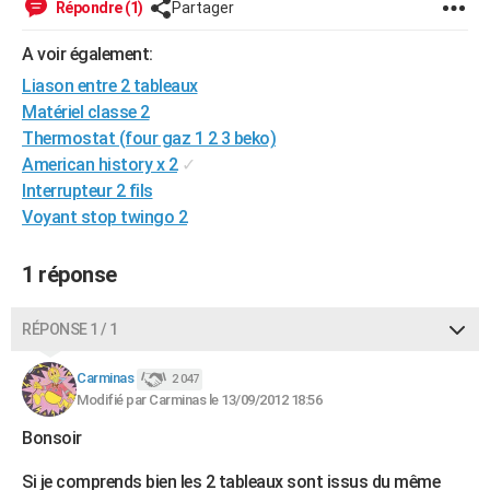
Répondre (1)
Partager
City break
Voyage de noces
Climat
Destinations
Voyage nature
Forum
+
PHOTO
A voir également:
GUIDES D'ACHAT
Liason entre 2 tableaux
Matériel classe 2
BONS PLANS
Thermostat (four gaz 1 2 3 beko)
CARTE DE VOEUX
American history x 2
✓
Interrupteur 2 fils
Carte Bonne année
Carte Pâques
Carte de Noël
Carte Saint-Valentin
Carte d'anniversaire
DICTIONNAIRE
Voyant stop twingo 2
Biographies
Expressions
Dictionnaire
Citations
Proverbes
PROGRAMME TV
1 réponse
COPAINS D'AVANT
RÉPONSE 1 / 1
Se connecter
Collèges
Universités
Service militaire
S'inscrire
Lycées
Primaires
Entreprises
Avis de recherche
AVIS DE DÉCÈS
Carminas
2 047
FORUM
Modifié par Carminas le 13/09/2012 18:56
Lifestyle
Sport
Television
Cinema
Bricolage
Culture
Auto
Voyage
Bonsoir
Si je comprends bien les 2 tableaux sont issus du même