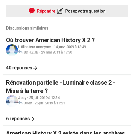
Répondre
Posez votre question
Discussions similaires
Où trouver American History X 2 ?
Utilisateur anonyme
-
14 janv. 2009 à 13:49
BDHZJB
-
29 mai 2011 à 17:30
40 réponses
Rénovation partielle - Luminaire classe 2 -
Mise à la terre ?
Joey
-
25 juil. 2019 à 12:34
Joey
-
26 juil. 2019 à 11:21
6 réponses
American History X 2 existe dans les archives