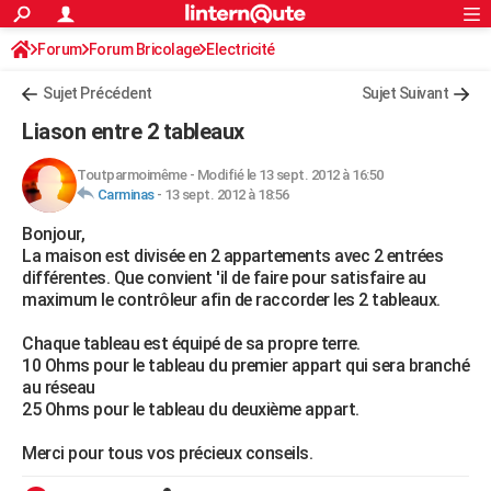
ACTUALITÉS
Forum
Forum Bricolage
Connexion
Electricité
S'inscrire
Rechercher
Société
Education
Villes
Politique
Faits Divers
Monde
+
SPORT
Sujet Précédent
Sujet Suivant
Football
Cyclisme
Forum
Coupe du monde 2026
Tennis
Rugby
CULTURE
Liason entre 2 tableaux
TNT
Cinéma
Musique
Programme TV
Streaming
Sorties cinéma
+
FINANCE
Toutparmoimême
-
Modifié le 13 sept. 2012 à 16:50
Carminas
-
13 sept. 2012 à 18:56
Impôts
Immobilier
Banque
Crédit
Retraite
Epargne
Risques naturels par ville
Assurance
AUTO
Bonjour,
Réserver un essai
Berlines
Forum auto
Essais
Citadines
SUV
+
HIGH-TECH
La maison est divisée en 2 appartements avec 2 entrées
différentes. Que convient 'il de faire pour satisfaire au
Meilleur smartphone
Ordinateurs
Guide high-tech
Mobiles
Internet
Jeux vidéo
+
BRICOLAGE
maximum le contrôleur afin de raccorder les 2 tableaux.
Aménagement intérieur
Cuisine
Jardinage
+
Forum
Extérieur
Salle de bains
Rangement
WEEK-END
Chaque tableau est équipé de sa propre terre.
10 Ohms pour le tableau du premier appart qui sera branché
Escapades
Expositions
Week-end nature
Guides de France
Patrimoine
Musées
+
LIFESTYLE
au réseau
25 Ohms pour le tableau du deuxième appart.
Bien-être
Mode
+
Art de vivre
Loisirs
Modes de vie
SANTE
Merci pour tous vos précieux conseils.
Guide de la santé
Médicaments
+
Alimentation
Maladies
Sommeil
VOYAGE