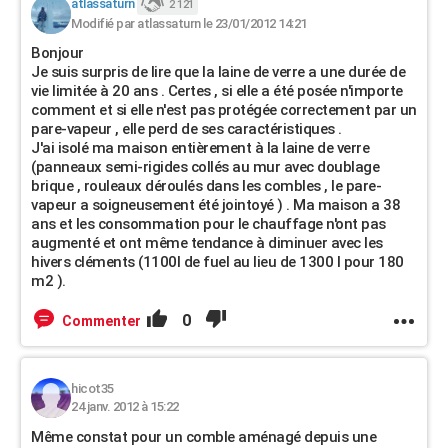
atlassaturn
2 121
Modifié par atlassaturn le 23/01/2012 14:21
Bonjour
Je suis surpris de lire que la laine de verre a une durée de
vie limitée à 20 ans . Certes , si elle a été posée n'importe
comment et si elle n'est pas protégée correctement par un
pare-vapeur , elle perd de ses caractéristiques .
J'ai isolé ma maison entièrement à la laine de verre
(panneaux semi-rigides collés au mur avec doublage
brique , rouleaux déroulés dans les combles , le pare-
vapeur a soigneusement été jointoyé ) . Ma maison a 38
ans et les consommation pour le chauffage n'ont pas
augmenté et ont même tendance à diminuer avec les
hivers cléments (1100l de fuel au lieu de 1300 l pour 180
m2 ).
0
Commenter
hicot35
24 janv. 2012 à 15:22
Même constat pour un comble aménagé depuis une