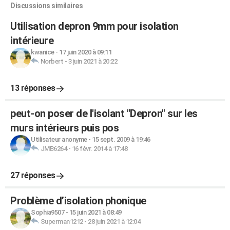
Discussions similaires
Utilisation depron 9mm pour isolation
intérieure
kwanice
-
17 juin 2020 à 09:11
Norbert
-
3 juin 2021 à 20:22
13 réponses
peut-on poser de l'isolant "Depron" sur les
murs intérieurs puis pos
Utilisateur anonyme
-
15 sept. 2009 à 19:46
JMB6264
-
16 févr. 2014 à 17:48
27 réponses
Problème d’isolation phonique
Sophia9507
-
15 juin 2021 à 08:49
Superman1212
-
28 juin 2021 à 12:04