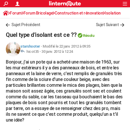
ACTUALITÉS
Forum
Forum Bricolage
Connexion
Construction et rénovation
S'inscrire
Isolation
Rechercher
Société
Education
Villes
Politique
Faits Divers
Monde
+
SPORT
Sujet Précédent
Sujet Suivant
Football
Cyclisme
Forum
Coupe du monde 2026
Tennis
Rugby
CULTURE
Quel type d'isolant est ce ??
Résolu
TNT
Cinéma
Musique
Programme TV
Streaming
Sorties cinéma
+
FINANCE
starshooter
-
Modifié le 22 janv. 2012 à 09:35
hicot35 -
30 janv. 2012 à 12:24
Impôts
Immobilier
Banque
Crédit
Retraite
Epargne
Risques naturels par ville
Assurance
AUTO
Bonjour, j'ai un pote qui a acheté une maison de 1963, sur
Réserver un essai
Berlines
Forum auto
Essais
Citadines
SUV
+
HIGH-TECH
les mur extérieurs il y a des panneaux de bois, et entre les
panneaux et la laine de verre, c'est remplis de granulés très
Meilleur smartphone
Ordinateurs
Guide high-tech
Mobiles
Internet
Jeux vidéo
+
BRICOLAGE
fin comme de la sciure d'une couleur beige, avec des
particules brillantes comme le mica des plages, bien que la
Aménagement intérieur
Cuisine
Jardinage
+
Forum
Extérieur
Salle de bains
Rangement
WEEK-END
maison soit assez âgée, ces granulés sont sec et coulent
comme du sable, car les tasseau qui bouchaient le bas des
Escapades
Expositions
Week-end nature
Guides de France
Patrimoine
Musées
+
LIFESTYLE
plaques de bois sont pourris et tout les granulés tombent
par terre, on a essaye de se renseigner chez des pro, mais
Bien-être
Mode
+
Art de vivre
Loisirs
Modes de vie
SANTE
ils ne savent ce que c'est comme produit, quelqu'un a t'il
une idée?
Guide de la santé
Médicaments
+
Alimentation
Maladies
Sommeil
VOYAGE