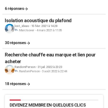
6 réponses
Isolation acoustique du plafond
lost_ideas
-
15 févr. 2021 à 14:28
MarcIsover
-
4 mars 2021 à 11:05
30 réponses
Recherche chauffe eau marque et lien pour
acheter
RandomPerson
-
31 juil. 2022 à 23:23
RandomPerson
-
3 août 2022 à 22:44
18 réponses
DEVENEZ MEMBRE EN QUELQUES CLICS