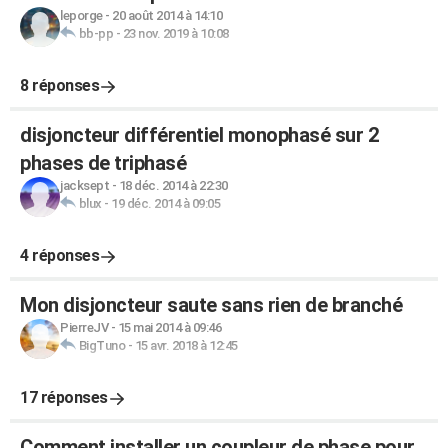
leporge
-
20 août 2014 à 14:10
bb-pp
-
23 nov. 2019 à 10:08
8 réponses
disjoncteur différentiel monophasé sur 2
phases de triphasé
jacksept
-
18 déc. 2014 à 22:30
blux
-
19 déc. 2014 à 09:05
4 réponses
Mon disjoncteur saute sans rien de branché
PierreJV
-
15 mai 2014 à 09:46
BigTuno
-
15 avr. 2018 à 12:45
17 réponses
Comment installer un coupleur de phase pour