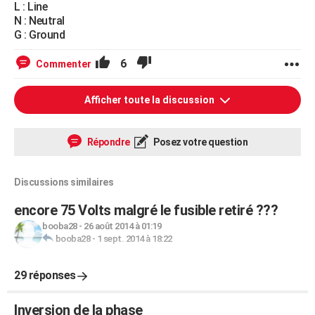
L : Line
N : Neutral
G : Ground
6
Commenter
Afficher toute la discussion
Répondre
Posez votre question
Discussions similaires
encore 75 Volts malgré le fusible retiré ???
booba28
-
26 août 2014 à 01:19
booba28
-
1 sept. 2014 à 18:22
29 réponses
Inversion de la phase