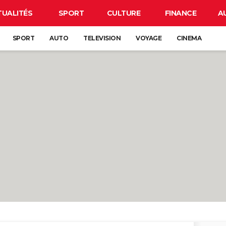
TUALITÉS
SPORT
CULTURE
FINANCE
A
SPORT
AUTO
TELEVISION
VOYAGE
CINEMA