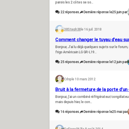
parois les 2 côtes se so...
22
réponses
Dernière réponse le
25 juin par
38Steph38
le 16 juil. 2018
Comment changer le tuyau d'eau sur 
Bonjour, J'ai lu déjà quelques sujets sur le forum,
frigo Américain LG GR-L19...
25
réponses
Dernière réponse le
12 juin par
Crlnp
le 10 mars 2012
Bruit à la fermeture de la porte d'un
Bonjour, j'ai un combiné réfrigérateur/congélateur
mais depuis hier, le con...
16
réponses
Dernière réponse le
25 mai par