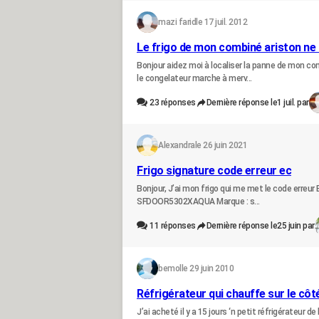
mazi farid
le 17 juil. 2012
Le frigo de mon combiné ariston ne f
Bonjour aidez moi à localiser la panne de mon comb
le congelateur marche à merv...
23
réponses
Dernière réponse le
1 juil. par
Alexandra
le 26 juin 2021
Frigo signature code erreur ec
Bonjour, J’ai mon frigo qui me met le code erreur 
SFDOOR5302XAQUA Marque : s...
11
réponses
Dernière réponse le
25 juin par
bemol
le 29 juin 2010
Réfrigérateur qui chauffe sur le côt
J’ai acheté il y a 15 jours ‘n petit réfrigérateur d