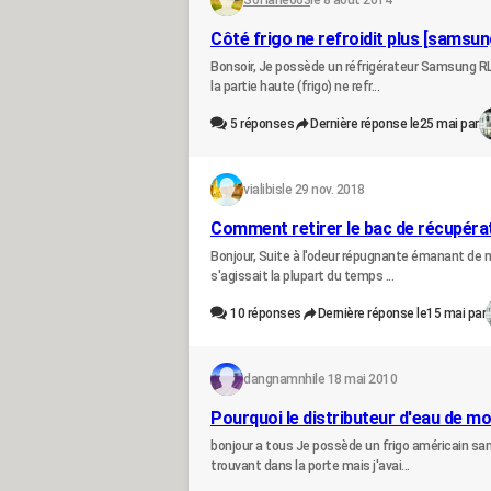
Sofiane063
le 8 août 2014
Côté frigo ne refroidit plus [samsu
Bonsoir, Je possède un réfrigérateur Samsung R
la partie haute (frigo) ne refr...
5
réponses
Dernière réponse le
25 mai par
vialibis
le 29 nov. 2018
Comment retirer le bac de récupérat
Bonjour, Suite à l'odeur répugnante émanant de mon
s'agissait la plupart du temps ...
10
réponses
Dernière réponse le
15 mai par
dangnamnhi
le 18 mai 2010
Pourquoi le distributeur d'eau de mon
bonjour a tous Je possède un frigo américain sam
trouvant dans la porte mais j'avai...