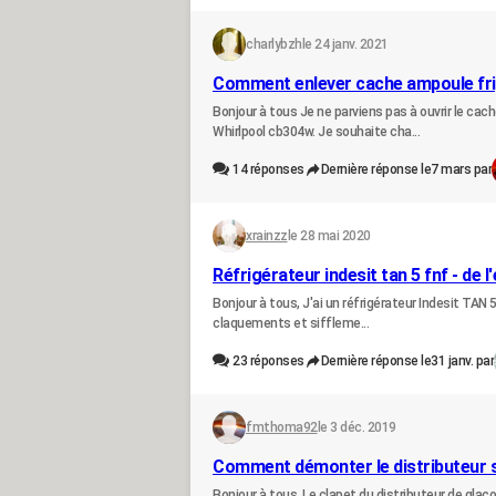
charlybzh
le 24 janv. 2021
Comment enlever cache ampoule fri
Bonjour à tous Je ne parviens pas à ouvrir le ca
Whirlpool cb304w. Je souhaite cha...
14
réponses
Dernière réponse le
7 mars par
xrainzz
le 28 mai 2020
Réfrigérateur indesit tan 5 fnf - de l'
Bonjour à tous, J'ai un réfrigérateur Indesit TAN 5
claquements et siffleme...
23
réponses
Dernière réponse le
31 janv. par
fmthoma92
le 3 déc. 2019
Comment démonter le distributeur su
Bonjour à tous, Le clapet du distributeur de glaço