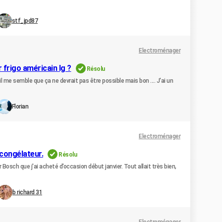
stf_jpd87
Electroménager
frigo américain lg ?
Résolu
 il me semble que ça ne devrait pas être possible mais bon .... J'ai un
Florian
Electroménager
 congélateur.
Résolu
 Bosch que j'ai acheté d'occasion début janvier. Tout allait très bien,
b richard 31