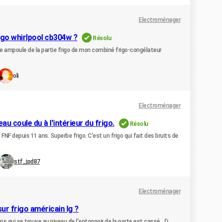
Electroménager
go whirlpool cb304w ?
Résolu
che ampoule de la partie frigo de mon combiné frigo-congélateur
oli
Electroménager
eau coule du à l'intérieur du frigo.
Résolu
 FNF depuis 11 ans. Superbe frigo. C'est un frigo qui fait des bruits de
stf_jpd87
Electroménager
r frigo américain lg ?
ns qui se trouve au niveau de l'entonnoir de la porte est cassé. J'i