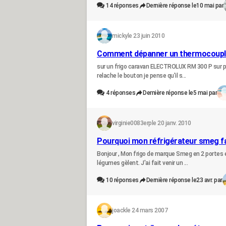
14
réponses
Dernière réponse le
10 mai par
micky
le 23 juin 2010
Comment dépanner un thermocoupl
sur un frigo caravan ELECTROLUX RM 300 P sur pos
relache le bouton je pense qu'il s...
4
réponses
Dernière réponse le
5 mai par
virginie0083erp
le 20 janv. 2010
Pourquoi mon réfrigérateur smeg fait
Bonjour , Mon frigo de marque Smeg en 2 portes et
légumes gèlent. J'ai fait venir un ...
10
réponses
Dernière réponse le
23 avr. par
joack
le 24 mars 2007