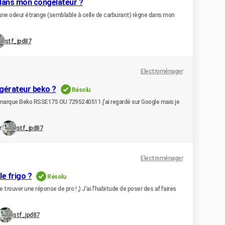
 dans mon congélateur ?
'une odeur étrange (semblable à celle de carburant) règne dans mon
stf_jpd87
Electroménager
igérateur beko ?
Résolu
de marque Beko RSSE175 OU 7295240511 j'ai regardé sur Google mais je
r
stf_jpd87
Electroménager
e frigo ?
Résolu
re trouver une réponse de pro ! ;) J'ai l'habitude de poser des affaires
stf_jpd87