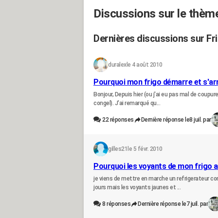
Discussions sur le thèm
Dernières discussions sur Fr
duralex
le 4 août 2010
Pourquoi mon frigo démarre et s'ar
Bonjour, Depuis hier (ou j'ai eu pas mal de coupure
congel). J'ai remarqué qu...
22
réponses
Dernière réponse le
8 juil. par
gilles21
le 5 févr. 2010
Pourquoi les voyants de mon frigo a
je viens de mettre en marche un refrigerateur c
jours mais les voyants jaunes et ...
8
réponses
Dernière réponse le
7 juil. par