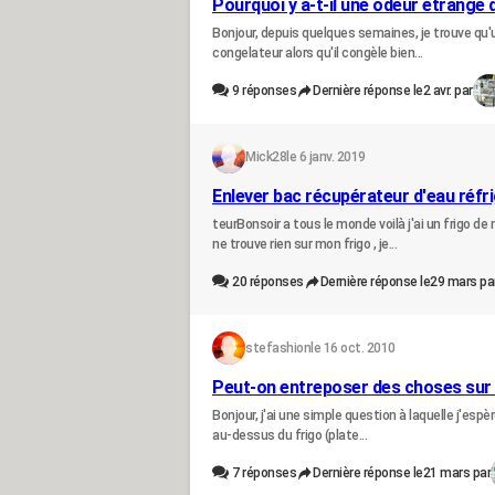
Pourquoi y a-t-il une odeur étrange
Bonjour, depuis quelques semaines, je trouve qu
congelateur alors qu'il congèle bien...
9
réponses
Dernière réponse le
2 avr. par
Mick28
le 6 janv. 2019
Enlever bac récupérateur d'eau réfr
teurBonsoir a tous le monde voilà j'ai un frigo 
ne trouve rien sur mon frigo , je...
20
réponses
Dernière réponse le
29 mars pa
stefashion
le 16 oct. 2010
Peut-on entreposer des choses sur l
Bonjour, j'ai une simple question à laquelle j'espè
au-dessus du frigo (plate...
7
réponses
Dernière réponse le
21 mars par