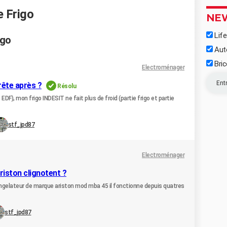
e Frigo
NE
Life
igo
Aut
Bric
Electroménager
rête après ?
Résolu
 EDF), mon frigo INDESIT ne fait plus de froid (partie frigo et partie
stf_jpd87
Electroménager
riston clignotent ?
ongelateur de marque ariston mod mba 45 il fonctionne depuis quatres
stf_jpd87