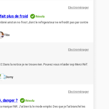
Electroménager
ait plus de froid
Résolu
iné ariston no frost ,dont le refrigerateur ne refroidit pas par contre
Tibo
Electroménager
EC Dans la notice je ne trouve rien. Pouvez vous m’aider svp Merci Réf:
Domy
Electroménager
é, danger ?
Résolu
e la marque FAR. J’ai bien lu le mode emploi. Des que je l’ai branché les