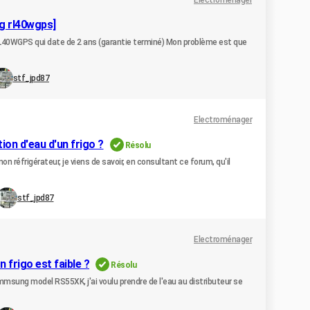
Electroménager
ng rl40wgps]
L40WGPS qui date de 2 ans (garantie terminé) Mon problème est que
stf_jpd87
Electroménager
ion d'eau d'un frigo ?
Résolu
 réfrigérateur, je viens de savoir, en consultant ce forum, qu'il
stf_jpd87
Electroménager
 frigo est faible ?
Résolu
msung model RS55XK, j'ai voulu prendre de l'eau au distributeur se